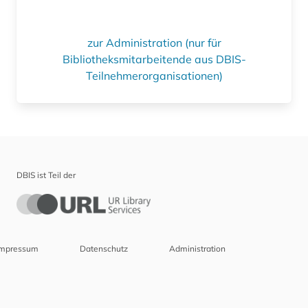
zur Administration (nur für
Bibliotheksmitarbeitende aus DBIS-
Teilnehmerorganisationen)
DBIS ist Teil der
Impressum
Datenschutz
Administration