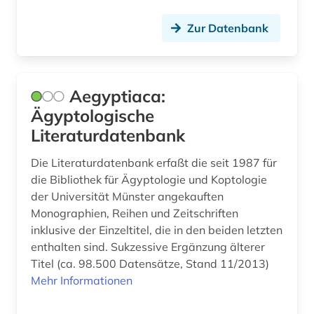
böhmen (1)
Serbien (1)
Zur Datenbank
chemie (3)
Skandinavien (1)
china (3)
Slowakei (1)
Aegyptiaca:
christentum (1)
Slowenien (1)
Ägyptologische
christliche kunst (1)
Spanien (1)
Literaturdatenbank
cuneiform (1)
Suedamerika (1)
Die Literaturdatenbank erfaßt die seit 1987 für
die Bibliothek für Ägyptologie und Koptologie
darstellende kunst (1)
Suedosteuropa (1)
der Universität Münster angekauften
Monographien, Reihen und Zeitschriften
datensammlung (1)
Thueringen (1)
inklusive der Einzeltitel, die in den beiden letzten
dekorative kunst (1)
Tschechische Republik (2)
enthalten sind. Sukzessive Ergänzung älterer
Titel (ca. 98.500 Datensätze, Stand 11/2013)
demotisch (2)
Tuerkei (1)
Mehr Informationen
denkmal (2)
USA (3)