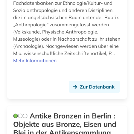
Fachdatenbanken zur Ethnologie/Kultur- und
göttingen (1)
Sozialanthropologie und anderen Disziplinen,
die im angelsächsischen Raum unter der Rubrik
halle (saale) (1)
„Anthropologie“ zusammengefasst werden
(Volkskunde, Physische Anthropologie,
hamburg (2)
Museologie) oder in Nachbarschaft zu ihr stehen
handschrift (2)
(Archäologie). Nachgewiesen werden über eine
Mio. wissenschaftliche Zeitschriftenartikel, P...
hassidismus (1)
Mehr Informationen
hebräisch (1)
heiligenverehrung (1)
Zur Datenbank
heiliger (1)
heimatkunde (1)
Antike Bronzen in Berlin :
hellenismus (1)
Objekte aus Bronze, Eisen und
Blei in der Antikensammlung
hethitisch (1)