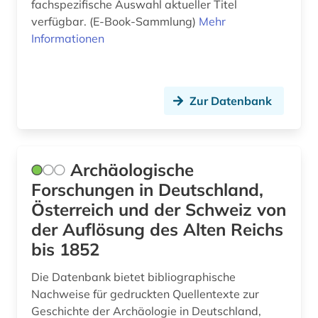
fachspezifische Auswahl aktueller Titel
kurpfalz (1)
verfügbar. (E-Book-Sammlung)
Mehr
künste (1)
Informationen
künstler:in (1)
künstliche intelligenz (1)
Zur Datenbank
landeskunde (2)
landkreis regensburg (1)
Archäologische
landschaft (2)
Forschungen in Deutschland,
Österreich und der Schweiz von
landschaftsarchitektur (2)
der Auflösung des Alten Reichs
latein (8)
bis 1852
latinistik (1)
Die Datenbank bietet bibliographische
Nachweise für gedruckten Quellentexte zur
lehrbuch (1)
Geschichte der Archäologie in Deutschland,