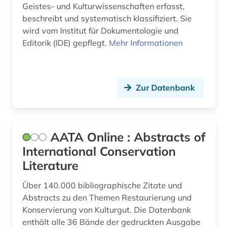
Geistes- und Kulturwissenschaften erfasst,
beschreibung (1)
Großbritannien (4)
beschreibt und systematisch klassifiziert. Sie
bestandsaufbau (1)
Hamburg (1)
wird vom Institut für Dokumentologie und
Editorik (IDE) gepflegt.
Mehr Informationen
bestattung (1)
Irland (3)
betriebswirtschaftslehre (1)
Israel (2)
Zur Datenbank
bevölkerungsentwicklung (1)
Italien (5)
bibliografie (12)
Japan (1)
bibliographie (3)
Jugoslawien (1)
AATA Online : Abstracts of
International Conservation
bibliograpie (1)
Kroatien (1)
Literature
bibliothek (1)
Lettland (1)
Über 140.000 bibliographische Zitate und
biblische archäologie (1)
Litauen (2)
Abstracts zu den Themen Restaurierung und
Konservierung von Kulturgut. Die Datenbank
biblische studien (1)
Makedonien (1)
enthält alle 36 Bände der gedruckten Ausgabe