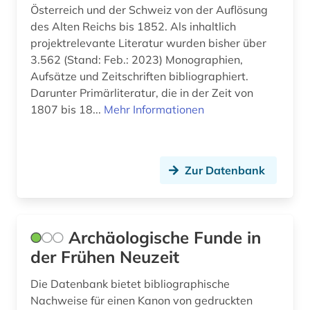
lexikon (1)
Österreich und der Schweiz von der Auflösung
des Alten Reichs bis 1852. Als inhaltlich
linguistische anthropologie (1)
projektrelevante Literatur wurden bisher über
3.562 (Stand: Feb.: 2023) Monographien,
literatur (5)
Aufsätze und Zeitschriften bibliographiert.
Darunter Primärliteratur, die in der Zeit von
literaturwissenschaft (3)
1807 bis 18...
Mehr Informationen
london (2)
luftbild (2)
Zur Datenbank
luftnachrichtendienst (2)
mainz (1)
Archäologische Funde in
malakologie (1)
der Frühen Neuzeit
malakozoologie (1)
Die Datenbank bietet bibliographische
malerei ästhetik (1)
Nachweise für einen Kanon von gedruckten