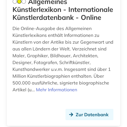
Allgemeines
Künstlerlexikon - Internationale
edward sylvester morse (1)
Künstlerdatenbank - Online
eisenzeit (1)
Die Online-Ausgabe des Allgemeinen
elamisch (1)
Künstlerlexikons enthält Informationen zu
Künstlern von der Antike bis zur Gegenwart und
elearning (1)
aus allen Ländern der Welt. Verzeichnet sind
elektronische medien (1)
Maler, Graphiker, Bildhauer, Architekten,
Designer, Fotografen, Schriftkünstler,
elektronische zeitschrift (1)
Kunsthandwerker u.v.m. Insgesamt sind über 1
Million Künstlerbiographien enthalten. Über
elektronisches buch (23)
500.000 ausführliche, signierte biographische
Artikel (u...
Mehr Informationen
enzyklopädie (1)
epigraphie (1)
epigraphik (8)
Zur Datenbank
erwerbung (1)