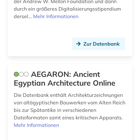
der Andrew W. Mellon Foundation und dann
british academy (1)
Polen (2)
durch ein größeres Digitalisierungsstipendium
dersel...
Mehr Informationen
bronze (1)
Portugal (1)
bronzeplastik (1)
Rheinland-Pfalz (2)
Zur Datenbank
bronzezeit (1)
Roemisches Reich (14)
buchbesprechung (1)
Rumänien (1)
buchkunst (2)
Russland, Sowjetunion (2)
AEGARON: Ancient
Egyptian Architecture Online
buchrolle (1)
Saarland (1)
Die Datenbank enthält Architekturzeichnungen
bulgarien (1)
Sachsen-Anhalt (2)
von altägyptischen Bauwerken vom Alten Reich
bunker (2)
Schleswig-Holstein (2)
bis zur Spätantike in verschiedenen
Dateiformaten samt eines kritischen Apparats.
byzantinisches reich (2)
Schweden (9)
Mehr Informationen
byzantinistik (4)
Schweiz (2)