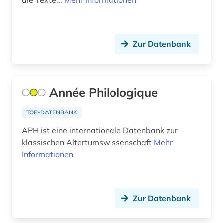
die Texte...
Mehr Informationen
geschichtswissenschaften (2)
geschlechterforschung (1)
Zur Datenbank
gesellschaft (1)
giorgio (1)
Année Philologique
gipsabguss (1)
gotland (1)
TOP-DATENBANK
APH ist eine internationale Datenbank zur
grab(dekoration) (1)
klassischen Altertumswissenschaft
Mehr
grabinschrift (1)
Informationen
grabmal (1)
grabstein (1)
Zur Datenbank
grabung (1)