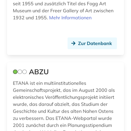
seit 1955 und zusätzlich Titel des Fogg Art
bild (1)
Mittelamerika (1)
Museum und der Freer Gallery of Art zwischen
bildarchiv (4)
Moldawien (1)
1932 und 1955.
Mehr Informationen
bilddatenbank (6)
Montenegro (1)
bildstein (1)
Niederlande (1)
Zur Datenbank
biographie (3)
Niedersachsen (2)
biologische anthropologie (1)
Norwegen (2)
ABZU
blogportal (1)
Oesterreich (4)
ETANA ist ein multiinstitutionelles
bochum (1)
Osmanisches Reich (1)
Gemeinschaftsprojekt, das im August 2000 als
elektronisches Veröffentlichungsprojekt initiiert
bodendenkmal (2)
Ostasien (2)
wurde, das darauf abzielt, das Studium der
Geschichte und Kultur des alten Nahen Ostens
braunschweig (1)
Osteuropa (2)
zu verbessern. Das ETANA-Webportal wurde
brief (1)
Ostmitteleuropa (2)
2001 zunächst durch ein Planungsstipendium