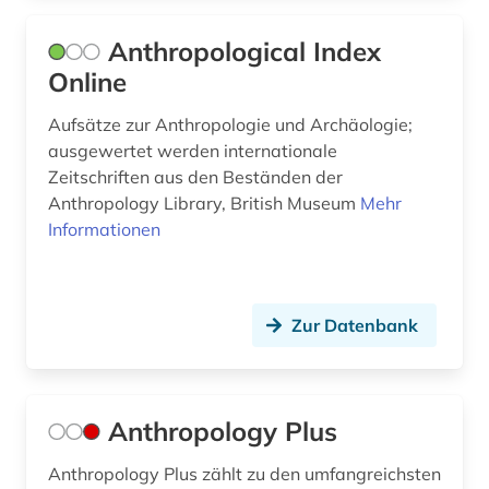
grammatik (1)
Anthropological Index
griechenland (6)
Online
griechenland (3)
Aufsätze zur Anthropologie und Archäologie;
ausgewertet werden internationale
griechenland (altertum) (3)
Zeitschriften aus den Beständen der
Anthropology Library, British Museum
Mehr
griechenland < altertum > (1)
Informationen
griechenland <altertum> (1)
griechenland altertum (2)
Zur Datenbank
griechisch (11)
griechische literatur (1)
Anthropology Plus
großbritannien (4)
Anthropology Plus zählt zu den umfangreichsten
gräzistik (1)