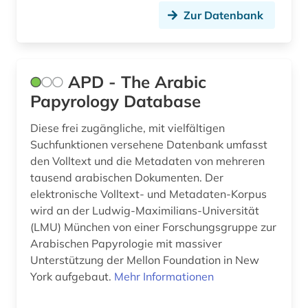
Zur Datenbank
islamische studien (1)
islamistik (1)
APD - The Arabic
italien (2)
Papyrology Database
japan (2)
Diese frei zugängliche, mit vielfältigen
jordanien (1)
Suchfunktionen versehene Datenbank umfasst
den Volltext und die Metadaten von mehreren
judaistik (1)
tausend arabischen Dokumenten. Der
elektronische Volltext- und Metadaten-Korpus
jüdische geschichte (1)
wird an der Ludwig-Maximilians-Universität
jüdische studien (1)
(LMU) München von einer Forschungsgruppe zur
Arabischen Papyrologie mit massiver
kabbalah (1)
Unterstützung der Mellon Foundation in New
York aufgebaut.
Mehr Informationen
kaiser (1)
kardinal (1)