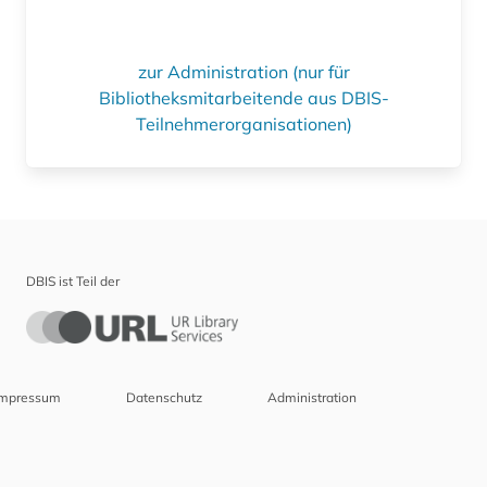
zur Administration (nur für
Bibliotheksmitarbeitende aus DBIS-
Teilnehmerorganisationen)
DBIS ist Teil der
Impressum
Datenschutz
Administration