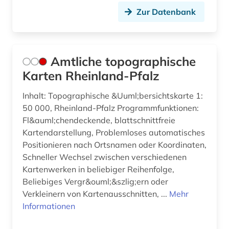
Zur Datenbank
florenz (1)
flucht (1)
Amtliche topographische
fluchtbewegungen (1)
Karten Rheinland-Pfalz
flugbild (1)
Inhalt: Topographische &Uuml;bersichtskarte 1:
flurnamen (1)
50 000, Rheinland-Pfalz Programmfunktionen:
Fl&auml;chendeckende, blattschnittfreie
fontane, theodor | schriftsteller; übersetzer;
Kartendarstellung, Problemloses automatisches
schriftsteller; kabarettist; journalist; kritiker;
theaterkritiker; kriegsberichterstatter; apotheker;
Positionieren nach Ortsnamen oder Koordinaten,
librettist; historiker; romancier (1)
Schneller Wechsel zwischen verschiedenen
Kartenwerken in beliebiger Reihenfolge,
forschung (3)
Beliebiges Vergr&ouml;&szlig;ern oder
Verkleinern von Kartenausschnitten, ...
Mehr
forschungsdaten (3)
Informationen
forschungsreise (1)