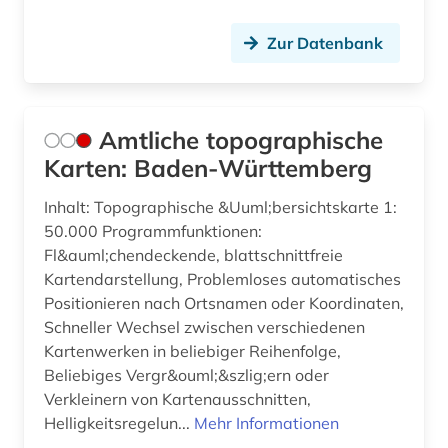
forschungsschiff (1)
Zur Datenbank
forstwirtschaft (1)
forstwissenschaft (1)
Amtliche topographische
foto (1)
Karten: Baden-Württemberg
fotoarchiv (1)
Inhalt: Topographische &Uuml;bersichtskarte 1:
fotografie (1)
50.000 Programmfunktionen:
Fl&auml;chendeckende, blattschnittfreie
fotografien (1)
Kartendarstellung, Problemloses automatisches
Positionieren nach Ortsnamen oder Koordinaten,
fragment (1)
Schneller Wechsel zwischen verschiedenen
franken (3)
Kartenwerken in beliebiger Reihenfolge,
Beliebiges Vergr&ouml;&szlig;ern oder
frankreich (1)
Verkleinern von Kartenausschnitten,
Helligkeitsregelun...
Mehr Informationen
franziszeische landesaufnahme (1)