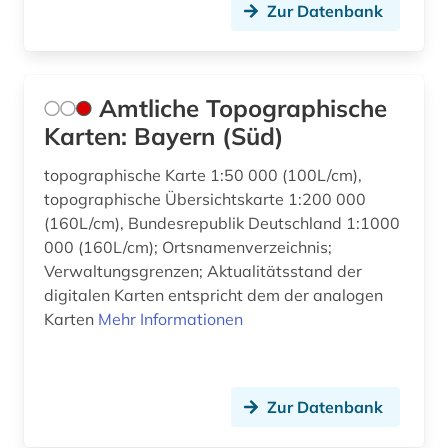
führer (1)
Zur Datenbank
galloromanistik (1)
gauß, carl friedrich | mathematiker; geodät;
astronom; physiker (1)
Amtliche Topographische
Karten: Bayern (Süd)
gb-außenpolitik (1)
topographische Karte 1:50 000 (100L/cm),
gebäude (3)
topographische Übersichtskarte 1:200 000
(160L/cm), Bundesrepublik Deutschland 1:1000
gedenktag (1)
000 (160L/cm); Ortsnamenverzeichnis;
geisteswissenschaft (1)
Verwaltungsgrenzen; Aktualitätsstand der
digitalen Karten entspricht dem der analogen
geisteswissenschaften (19)
Karten
Mehr Informationen
gemeinde (1)
gender (1)
Zur Datenbank
generative ki (1)