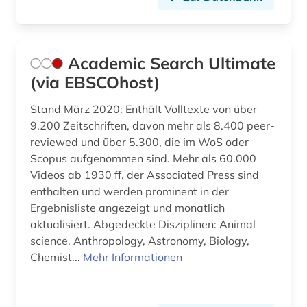
bauforschung (2)
Hessen (4)
baukonstruktion (2)
Irland (1)
Academic Search Ultimate
bauphysik (1)
Island (2)
(via EBSCOhost)
baurecht (3)
Israel (1)
Stand März 2020: Enthält Volltexte von über
bauschaden (1)
Italien (2)
9.200 Zeitschriften, davon mehr als 8.400 peer-
reviewed und über 5.300, die im WoS oder
baustoff (2)
Japan (1)
Scopus aufgenommen sind. Mehr als 60.000
Videos ab 1930 ff. der Associated Press sind
bautechnik (2)
Jugoslawien (2)
enthalten und werden prominent in der
Ergebnisliste angezeigt und monatlich
bauwerk (1)
Kanada (6)
aktualisiert. Abgedeckte Disziplinen: Animal
bauwesen (3)
Kroatien (2)
science, Anthropology, Astronomy, Biology,
Chemist...
Mehr Informationen
bauwirtschaft (2)
Lettland (3)
bayern (15)
Liechtenstein (1)