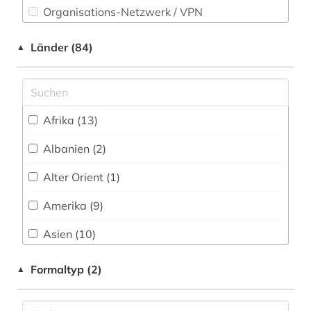
aquatisches ökosystem (1)
Organisations-Netzwerk / VPN
Pädagogik (38)
arabisch (1)
Shibboleth
Länder (84)
▲
Philosophie (35)
arbeiterklasse (1)
Zugriff vor Ort (9)
Physik (28)
arbeitsbedingungen und -politik (1)
Politologie (86)
arbeitsrecht (1)
Afrika (13)
Psychologie (30)
architektur (7)
Albanien (2)
Rechtswissenschaft (32)
archiv (1)
Alter Orient (1)
Romanistik (21)
archäologie (3)
Amerika (9)
Slavistik (16)
archäologische stätte (1)
Asien (10)
Soziologie (90)
argentinien (1)
Australien, Ozeanien (5)
Formaltyp (2)
▲
Sport (13)
arktis (7)
Baden-Wuerttemberg (11)
Technik (31)