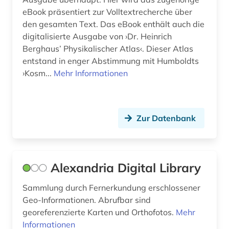
eBook präsentiert zur Volltextrecherche über
eis (1)
den gesamten Text. Das eBook enthält auch die
ejournals (1)
digitalisierte Ausgabe von ›Dr. Heinrich
Berghaus’ Physikalischer Atlas‹. Dieser Atlas
elektronische bibliothek (4)
entstand in enger Abstimmung mit Humboldts
›Kosm...
Mehr Informationen
elektronische ressource (1)
elektronische zeitschrift (4)
elektronisches buch (23)
Zur Datenbank
endogene dynamik (1)
energiebewusstes bauen (1)
Alexandria Digital Library
energiepolitik (1)
Sammlung durch Fernerkundung erschlossener
Geo-Informationen. Abrufbar sind
energieressourcen und -politik (1)
georeferenzierte Karten und Orthofotos.
Mehr
england (2)
Informationen