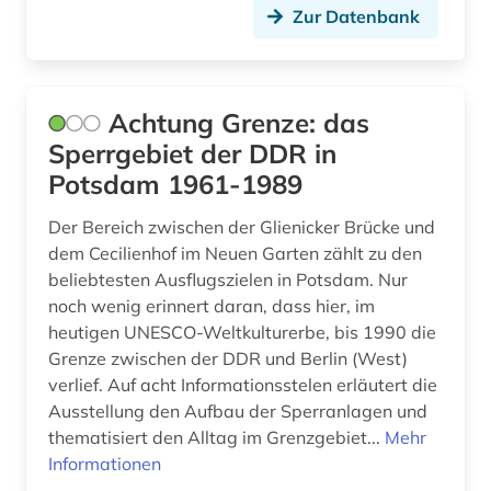
Zur Datenbank
behörden (1)
Litauen (4)
belgien (1)
Luxemburg (1)
bergbau (4)
Makedonien (2)
Achtung Grenze: das
Sperrgebiet der DDR in
berlin (5)
Mecklenburg-Vorpommern (2)
Potsdam 1961-1989
berliner mauer (1)
Mittelamerika (5)
Der Bereich zwischen der Glienicker Brücke und
besucherführung (1)
Moldawien (3)
dem Cecilienhof im Neuen Garten zählt zu den
beliebtesten Ausflugszielen in Potsdam. Nur
betriebsführung (1)
Montenegro (2)
noch wenig erinnert daran, dass hier, im
heutigen UNESCO-Weltkulturerbe, bis 1990 die
betriebswirtschaftslehre (1)
Niederlande (3)
Grenze zwischen der DDR und Berlin (West)
bevölkerung (1)
Nordamerika (3)
verlief. Auf acht Informationsstelen erläutert die
Ausstellung den Aufbau der Sperranlagen und
bezugsmaterial (1)
Nordrhein-Westfalen (2)
thematisiert den Alltag im Grenzgebiet...
Mehr
Informationen
bibel (2)
Norwegen (4)