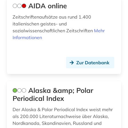
AIDA online
bulgarien (1)
Zeitschriftenaufsätze aus rund 1.400
business (1)
italienischen geistes- und
sozialwissenschaftlichen Zeitschriften
Mehr
böhmen (1)
Informationen
bündnerromanisch (1)
bürgerkrieg libanon (1)
Zur Datenbank
bürgerrechtsbewegung (1)
canada (1)
Alaska &amp; Polar
cd-rom (2)
Periodical Index
chaussee (1)
Der Alaska & Polar Periodical Index weist mehr
chemie (23)
als 200.000 Literaturnachweise über Alaska,
Nordkanada, Skandinavien, Russland und
china (2)