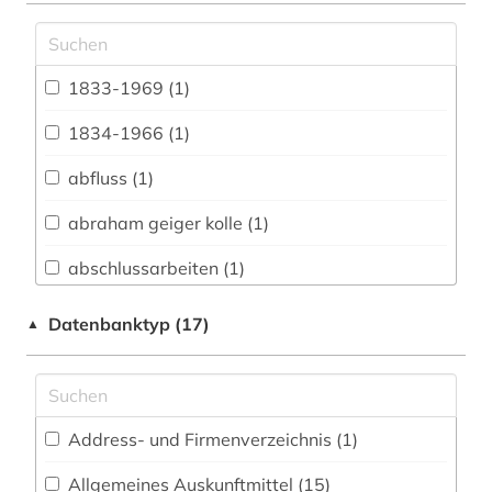
Archäologie (25)
Architektur, Bauingenieur- und
1833-1969 (1)
Vermessungswesen (53)
1834-1966 (1)
Asienkunde (2)
abfluss (1)
Bavarica (15)
abraham geiger kolle (1)
Biologie, Biotechnologie (64)
abschlussarbeiten (1)
Buch- und Bibliothekswesen,
Informationswissenschaft (17)
abwasser (1)
Datenbanktyp (17)
▲
Chemie und Pharmazie (24)
adressbuch (1)
Elektrotechnik, Elektronik, Nachrichtentechnik
afrika (6)
(12)
Address- und Firmenverzeichnis (1
)
agrar- (1)
Energietechnik (31)
Allgemeines Auskunftmittel (15
)