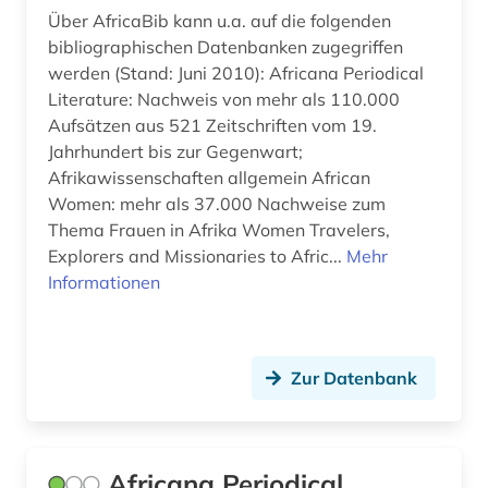
Über AfricaBib kann u.a. auf die folgenden
boden (1)
Suedamerika (7)
bibliographischen Datenbanken zugegriffen
werden (Stand: Juni 2010): Africana Periodical
bodenanalyse (1)
Suedostasien (1)
Literature: Nachweis von mehr als 110.000
bodenkunde (4)
Suedosteuropa (5)
Aufsätzen aus 521 Zeitschriften vom 19.
Jahrhundert bis zur Gegenwart;
bodennutzung (1)
Thueringen (1)
Afrikawissenschaften allgemein African
Women: mehr als 37.000 Nachweise zum
bodenpolitik (1)
Tschechische Republik (4)
Thema Frauen in Afrika Women Travelers,
bodenrecht (1)
Explorers and Missionaries to Afric...
Tuerkei (3)
Mehr
Informationen
bodensanierung (1)
USA (8)
bodenschutz (1)
Ukraine (2)
Zur Datenbank
bodensee-gebiet (1)
Unbekannt (1)
bodenuntersuchung (1)
Ungarn (4)
bodenökologie (1)
Africana Periodical
Zypern (1)