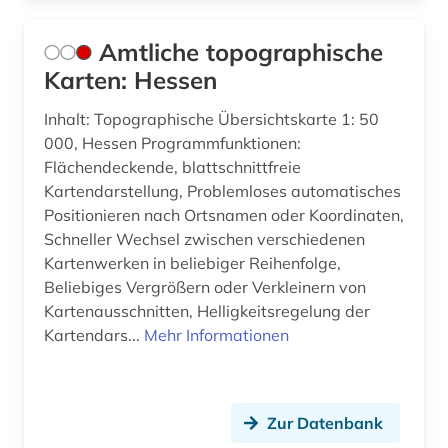
geomatik (1)
Amtliche topographische
geomechanik (1)
Karten: Hessen
geomorphologie (3)
Inhalt: Topographische Übersichtskarte 1: 50
000, Hessen Programmfunktionen:
geophysik (2)
Flächendeckende, blattschnittfreie
Kartendarstellung, Problemloses automatisches
geosphere austria (körperschaft) (1)
Positionieren nach Ortsnamen oder Koordinaten,
geowissenschaften (27)
Schneller Wechsel zwischen verschiedenen
Kartenwerken in beliebiger Reihenfolge,
germanistik (2)
Beliebiges Vergrößern oder Verkleinern von
Kartenausschnitten, Helligkeitsregelung der
geschichte (52)
Kartendars...
Mehr Informationen
geschichte &lt;1492-1895&gt; (1)
geschichte &lt;1801-1819&gt; (1)
Zur Datenbank
geschichte 1000-2000 (1)