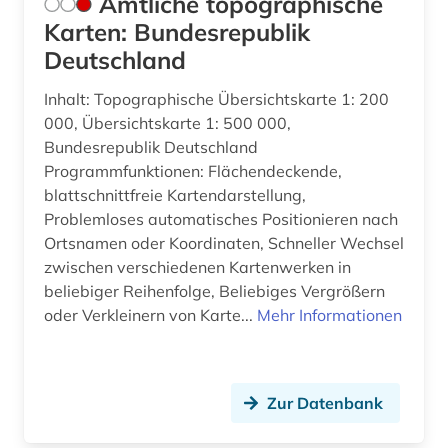
Amtliche topographische
geografieunterricht (1)
Karten: Bundesrepublik
Deutschland
geografischer name (1)
Inhalt: Topographische Übersichtskarte 1: 200
geographie (22)
000, Übersichtskarte 1: 500 000,
Bundesrepublik Deutschland
geographie bibliographie (1)
Programmfunktionen: Flächendeckende,
geographische daten (1)
blattschnittfreie Kartendarstellung,
Problemloses automatisches Positionieren nach
geographische informationssysteme (2)
Ortsnamen oder Koordinaten, Schneller Wechsel
zwischen verschiedenen Kartenwerken in
geographische zentralbibliothek (1)
beliebiger Reihenfolge, Beliebiges Vergrößern
geographischer name (5)
oder Verkleinern von Karte...
Mehr Informationen
geoinformatik (3)
geoinformationssystem (5)
Zur Datenbank
geologie (7)