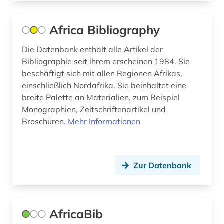
bildungsforschung (1)
Saarland (6)
Africa Bibliography
bildungstheorie (1)
Sachsen (5)
Die Datenbank enthält alle Artikel der
binnengewässer (1)
Sachsen-Anhalt (1)
Bibliographie seit ihrem erscheinen 1984. Sie
beschäftigt sich mit allen Regionen Afrikas,
biodiversität (2)
Schleswig-Holstein (1)
einschließlich Nordafrika. Sie beinhaltet eine
biogeographie (2)
Schweden (5)
breite Palette an Materialien, zum Beispiel
Monographien, Zeitschriftenartikel und
biografie (4)
Schweiz (11)
Broschüren.
Mehr Informationen
biographie (2)
Serbien (2)
biologie (3)
Skandinavien (1)
Zur Datenbank
biosphärenreservat rhön (1)
Slowakei (4)
biotechnologie (1)
Slowenien (3)
AfricaBib
blog (1)
Spanien (1)