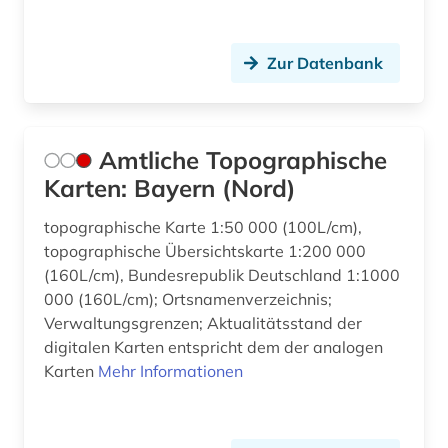
franziszeischer kataster (1)
frau (1)
Zur Datenbank
frauenforschung (2)
freie deutsche jugend (1)
Amtliche Topographische
Karten: Bayern (Nord)
freistaat (1)
freizeit (2)
topographische Karte 1:50 000 (100L/cm),
topographische Übersichtskarte 1:200 000
fremdenverkehr (1)
(160L/cm), Bundesrepublik Deutschland 1:1000
000 (160L/cm); Ortsnamenverzeichnis;
friedenserziehung (1)
Verwaltungsgrenzen; Aktualitätsstand der
digitalen Karten entspricht dem der analogen
frühes christentum (1)
Karten
Mehr Informationen
förderpreis für deutsche wissenschaftler im g.
w. leibniz-programm (1)