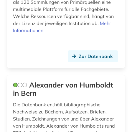
als 120 Sammlungen von Primärquellen eine
deutschland. finanzministerium (1)
multimediale Plattform für alle Fachgebiete.
Welche Ressourcen verfügbar sind, hängt von
deutschsprachige gemeinschaft (1)
der Lizenz der jeweiligen Institution ab.
Mehr
devisen (1)
Informationen
digitale karte (4)
digitale landschaftsmodelle (1)
Zur Datenbank
digitalisat (1)
digitalisierung (1)
Alexander von Humboldt
discovery system (1)
in Bern
dissertation (2)
Die Datenbank enthält bibliographische
Nachweise zu Büchern, Aufsätzen, Briefen,
dokumentenserver (3)
Studien, Zeichnungen von und über Alexander
von Humboldt. Alexander von Humboldts rund
dorf (1)