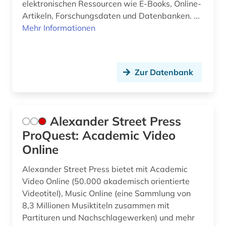
elektronischen Ressourcen wie E-Books, Online-
Artikeln, Forschungsdaten und Datenbanken. ...
denkmal (2)
Mehr Informationen
denkmalpflege (3)
deponie (1)
Zur Datenbank
design (3)
deutsch-deutsche grenze (2)
Alexander Street Press
deutsche kolonialgesellschaft (1)
ProQuest: Academic Video
deutscher alpenverein (1)
Online
deutschland (33)
Alexander Street Press bietet mit Academic
Video Online (50.000 akademisch orientierte
deutschland (bundesrepublik). statistisches
Videotitel), Music Online (eine Sammlung von
bundesamt (1)
8,3 Millionen Musiktiteln zusammen mit
deutschland (ddr) (1)
Partituren und Nachschlagewerken) und mehr