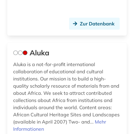
entdecker (1)
entdeckungsreise (1)
Zur Datenbank
entwicklungsforschung (1)
entwicklungshilfe (3)
Aluka
entwicklungsländer (6)
Aluka is a not-for-profit international
entwicklungspolitik (5)
collaboration of educational and cultural
institutions. Our mission is to build a high-
entwicklungstheorie (1)
quality scholarly resource of materials from and
about Africa. We seek to attract contributed
entwicklungszusammenarbeit (3)
collections about Africa from institutions and
entwicklungsökonomie (1)
individuals around the world. Content areas:
African Cultural Heritage Sites and Landscapes
enzyklopädie (7)
(available in April 2007) Two- and...
Mehr
Informationen
erde (4)