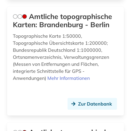
genetische ressourcen (1)
Amtliche topographische
genf (1)
Karten: Brandenburg - Berlin
gentechnik (1)
Topographische Karte 1:50000,
geobasisdaten (1)
Topographische Übersichtskarte 1:200000;
Bundesrepublik Deutschland 1:1000000,
geochemie (2)
Ortsnamenverzeichnis, Verwaltungsgrenzen
(Messen von Entfernungen und Flächen,
geodaten (3)
integrierte Schnittstelle für GPS -
Anwendungen)
geodienst (2)
Mehr Informationen
geodynamik (1)
geodäsie (3)
Zur Datenbank
geogener faktor (1)
geografie (25)