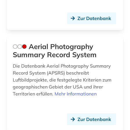
bibliografie (23)
Oesterreich (21)
bibliographie (9)
Zur Datenbank
Osmanisches Reich (2)
bibliothek (1)
Ostasien (3)
bibliotheksbestand (1)
Osteuropa (6)
Aerial Photography
Summary Record System
bibliothekskatalog plus (1)
Ostmitteleuropa (3)
Die Datenbank Aerial Photography Summary
biblische archäologie (1)
Palaestina (2)
Record System (APSRS) beschreibt
bildarchiv (1)
Polen (4)
Luftbildprojekte, die festgelegte Kriterien zum
geographischen Gebiet der USA und ihrer
bilddatenbank (2)
Rheinland-Pfalz (5)
Territorien erfüllen.
Mehr Informationen
bilder (1)
Roemisches Reich (1)
bildliche darstellung (1)
Rumänien (3)
Zur Datenbank
bildung (1)
Russland, Sowjetunion (6)