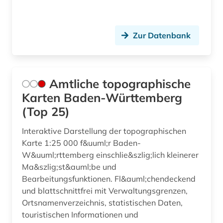
ereignis (1)
Zur Datenbank
erich (1)
ernährung (2)
erwärmung &lt;meteorologie&gt; (1)
Amtliche topographische
Karten Baden-Württemberg
erziehungswissenschaft (1)
(Top 25)
eth zürich (1)
Interaktive Darstellung der topographischen
ethnologe (1)
Karte 1:25 000 f&uuml;r Baden-
W&uuml;rttemberg einschlie&szlig;lich kleinerer
ethnologie (4)
Ma&szlig;st&auml;be und
Bearbeitungsfunktionen. Fl&auml;chendeckend
etymologie (1)
und blattschnittfrei mit Verwaltungsgrenzen,
europa (6)
Ortsnamenverzeichnis, statistischen Daten,
touristischen Informationen und
europäische union (4)