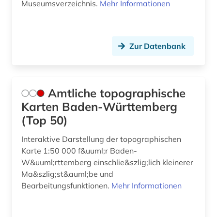
Museumsverzeichnis.
Mehr Informationen
exogene dynamik (1)
expedition (1)
Zur Datenbank
fachportal (1)
feminismus (1)
Amtliche topographische
fernerkundung (5)
Karten Baden-Württemberg
feststoffkunde (1)
(Top 50)
fid sozial- und kulturanthropologie (1)
Interaktive Darstellung der topographischen
Karte 1:50 000 f&uuml;r Baden-
film (2)
W&uuml;rttemberg einschlie&szlig;lich kleinerer
Ma&szlig;st&auml;be und
finanzkrise (1)
Bearbeitungsfunktionen.
Mehr Informationen
finanzpolitik (2)
flagge (1)