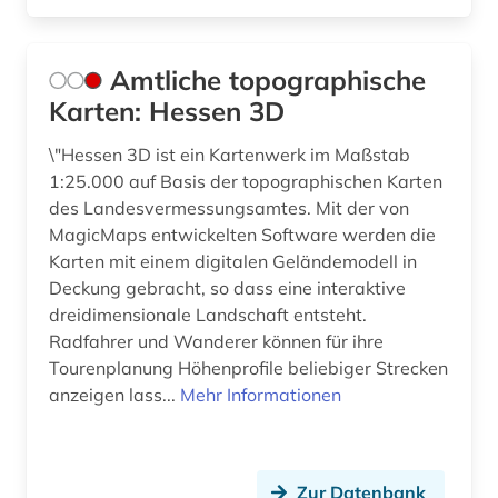
geschichte 1400-1700 (1)
Amtliche topographische
geschichte 1500-1700 (1)
Karten: Hessen 3D
geschichte 1500-2000 (1)
\"Hessen 3D ist ein Kartenwerk im Maßstab
geschichte 1800 (1)
1:25.000 auf Basis der topographischen Karten
des Landesvermessungsamtes. Mit der von
geschichte 1850 - 1950 (1)
MagicMaps entwickelten Software werden die
Karten mit einem digitalen Geländemodell in
geschichte 1850-1980 (1)
Deckung gebracht, so dass eine interaktive
geschichte 1906-1906 (1)
dreidimensionale Landschaft entsteht.
Radfahrer und Wanderer können für ihre
geschichte 1942 - 1945 (1)
Tourenplanung Höhenprofile beliebiger Strecken
anzeigen lass...
Mehr Informationen
geschichte 1945 - (1)
geschichte 1961-1989 (2)
geschichtsschreibung (1)
Zur Datenbank