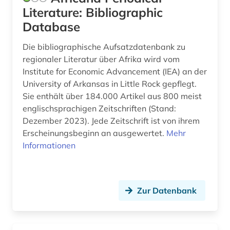
Literature: Bibliographic
book e (1)
Database
botanik (1)
Die bibliographische Aufsatzdatenbank zu
brandenburg (2)
regionaler Literatur über Afrika wird vom
Institute for Economic Advancement (IEA) an der
brasilien (1)
University of Arkansas in Little Rock gepflegt.
Sie enthält über 184.000 Artikel aus 800 meist
brauch (1)
englischsprachigen Zeitschriften (Stand:
Dezember 2023). Jede Zeitschrift ist von ihrem
braunkohle (1)
Erscheinungsbeginn an ausgewertet.
Mehr
bremen (3)
Informationen
brief (3)
buchbestand (1)
Zur Datenbank
buchenwald (1)
building information modeling (1)