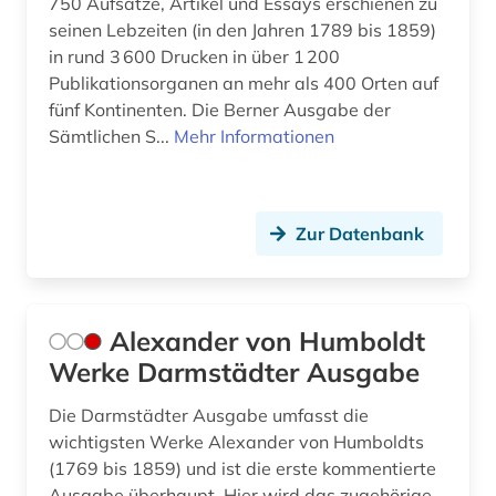
750 Aufsätze, Artikel und Essays erschienen zu
dreidimensionale rekonstruktion (1)
seinen Lebzeiten (in den Jahren 1789 bis 1859)
in rund 3 600 Drucken in über 1 200
dritte welt (1)
Publikationsorganen an mehr als 400 Orten auf
fünf Kontinenten. Die Berner Ausgabe der
druckgrafik (1)
Sämtlichen S...
Mehr Informationen
druckgraphik (1)
druckschrift (1)
Zur Datenbank
drucktechnik (1)
dänemark (2)
Alexander von Humboldt
edition (1)
Werke Darmstädter Ausgabe
einführung (1)
Die Darmstädter Ausgabe umfasst die
einreise (1)
wichtigsten Werke Alexander von Humboldts
(1769 bis 1859) und ist die erste kommentierte
einwanderung (2)
Ausgabe überhaupt. Hier wird das zugehörige