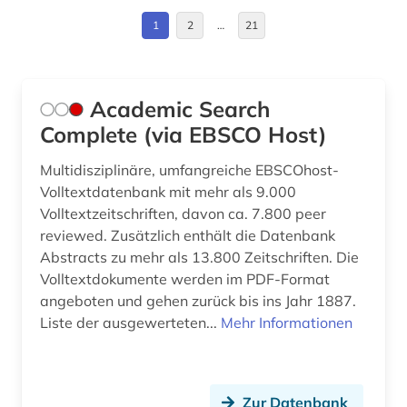
ausländer (1)
Daenemark (3)
1
2
…
21
ausrüstung (1)
Deutschland (68)
ausstellung (1)
Deutschland (DDR) (3)
Academic Search
auswanderung (1)
Estland (3)
Complete (via EBSCO Host)
authentizität (1)
Europa (12)
Multidisziplinäre, umfangreiche EBSCOhost-
Volltextdatenbank mit mehr als 9.000
außenpolitik (1)
Finnland (2)
Volltextzeitschriften, davon ca. 7.800 peer
reviewed. Zusätzlich enthält die Datenbank
baden-württemberg (9)
Frankreich (3)
Abstracts zu mehr als 13.800 Zeitschriften. Die
baltikum (1)
GUS (2)
Volltextdokumente werden im PDF-Format
angeboten und gehen zurück bis ins Jahr 1887.
bamberg kreis (1)
Griechenland (3)
Liste der ausgewerteten...
Mehr Informationen
bauen (1)
Großbritannien (11)
bauen im bestand (1)
Hamburg (1)
Zur Datenbank