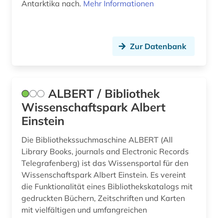
Antarktika nach.
Mehr Informationen
chronik (1)
commonwealth (2)
Zur Datenbank
coworking (1)
cyberkriminalität (1)
ALBERT / Bibliothek
daten (1)
Wissenschaftspark Albert
datenbank (1)
Einstein
datenbank genesis (1)
Die Bibliothekssuchmaschine ALBERT (All
Library Books, journals and Electronic Records
datensammlung (5)
Telegrafenberg) ist das Wissensportal für den
Wissenschaftspark Albert Einstein. Es vereint
debatte (1)
die Funktionalität eines Bibliothekskatalogs mit
demographie (4)
gedruckten Büchern, Zeitschriften und Karten
mit vielfältigen und umfangreichen
demokratische bildung (1)