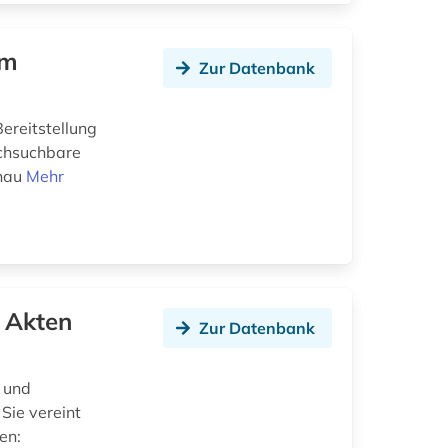
ém
Zur Datenbank
Bereitstellung
rchsuchbare
onau
Mehr
n Akten
Zur Datenbank
n und
Sie vereint
en: