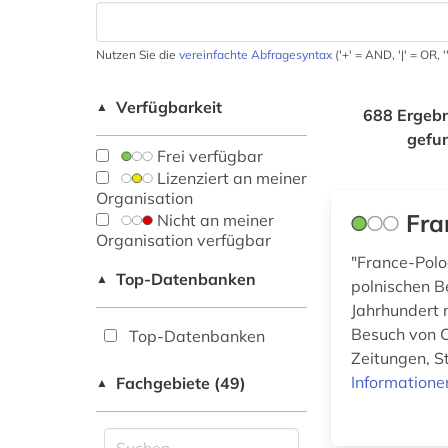
Nutzen Sie die
vereinfachte Abfragesyntax
('+' = AND, '|' = OR,
Verfügbarkeit
▲
688 Ergebn
gefu
Frei verfügbar
Lizenziert an meiner
Organisation
Fra
Nicht an meiner
Organisation verfügbar
"France-Polo
Top-Datenbanken
▲
polnischen B
Jahrhundert 
Besuch von C
Top-Datenbanken
Zeitungen, St
Informatione
Fachgebiete (49)
▲