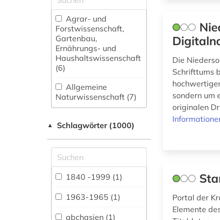
Agrar- und
Nie
Forstwissenschaft,
Gartenbau,
Digitaln
Ernährungs- und
Haushaltswissenschaft
Die Niedersor
(6)
Schrifttums 
hochwertigen
Allgemeine
sondern um e
Naturwissenschaft (7)
originalen Dr
Allgemeine und
Informatione
Schlagwörter (1000)
fachübergreifende
▲
Datenbanken (220)
Allgemeine und
vergleichende Sprach-
und
Sta
1840 -1999 (1)
Literaturwissenschaft.
Indogermanistik.
1963-1965 (1)
Portal der Kr
Außereuropäische
Elemente des 
Sprachen und
abchasien (1)