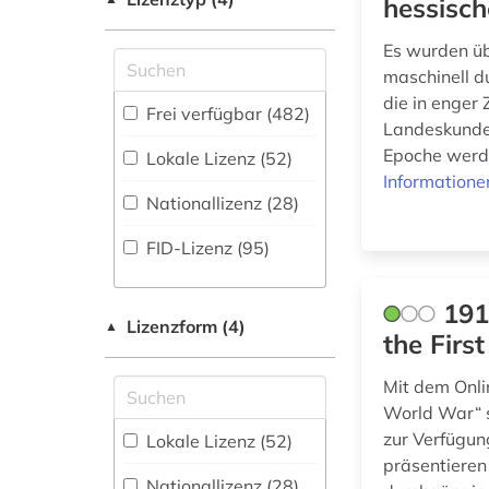
hessisch
&lt;fach&gt; (4)
Biographische
Datenbank (63
)
Byzantinistik (4)
Es wurden üb
alter druck (1)
maschinell d
Disziplinäre
Chemie und
die in enger
Forschungsdatenrepositorien
altern (1)
Pharmazie (5)
Frei verfügbar (482)
(4
)
Landeskunde 
Elektrotechnik,
altertum (1)
Epoche werde
Lokale Lizenz (52)
Disziplinäre
Elektronik,
Informatione
Repositorien (4
)
Nachrichtentechnik (2)
Nationallizenz (28)
altertumswissenschaft
Fachbibliographie
(2)
Energietechnik (5)
FID-Lizenz (95)
(83
)
altes buch (1)
Ethnologie (30)
Faktendatenbank
191
(49
)
Lizenzform (4)
altfinnisch (1)
Geographie (28)
▲
the Firs
National-,
Geowissenschaften
alttschechisch (1)
Regionalbibliographie
Mit dem Onli
(6)
(60
)
World War“ 
amtsdrucksache (1)
Germanistik.
zur Verfügun
Lokale Lizenz (52)
Portal (116
)
Niederlandistik.
anglistik (1)
präsentieren
Skandinavistik (47)
Nationallizenz (28)