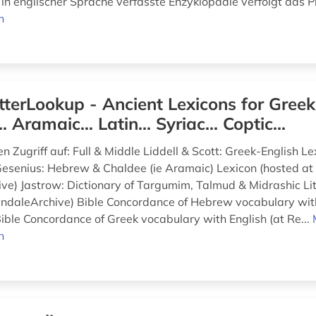
in englischer Sprache verfasste Enzyklopädie verfolgt das Pr
n
tterLookup - Ancient Lexicons for Greek.
 Aramaic... Latin... Syriac... Coptic...
n Zugriff auf: Full & Middle Liddell & Scott: Greek-English L
Gesenius: Hebrew & Chaldee (ie Aramaic) Lexicon (hosted at
ve) Jastrow: Dictionary of Targumim, Talmud & Midrashic Li
yndaleArchive) Bible Concordance of Hebrew vocabulary with
ible Concordance of Greek vocabulary with English (at Re...
n