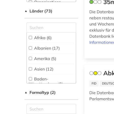
35m
Organisations-
archive (1)
Neugriechische
Netzwerk / VPN (1)
Philologie. Neulatein
Länder (73)
▲
Die Datenban
archivmaterialien (1)
(28)
Shibboleth
neben restau
und Wochensc
archivwesen (2)
Kunstgeschichte (46)
Zugriff vor Ort (42)
exklusiv für 
archäologie (5)
Mathematik (5)
Datenbank li
Afrika (6)
Informatione
archäologische
Medien- und
Albanien (17)
funde (1)
Kommunikationswissenschaften,
Kommunikationsdesign (40)
Amerika (5)
armenien (7)
Medizin (9)
Asien (12)
armenien (west) (1)
Abk
Musikwissenschaft
Baden-
(25)
artek (2)
Wuerttemberg (2)
FID
DEUTSC
Natur- und
artikelsuche (1)
Formaltyp (2)
Die Datenba
▲
Baltikum (16)
Umweltschutz (1)
Parlamentsw
aserbaidschan (1)
Bayern (6)
Orientalistik (13)
asienforschung (1)