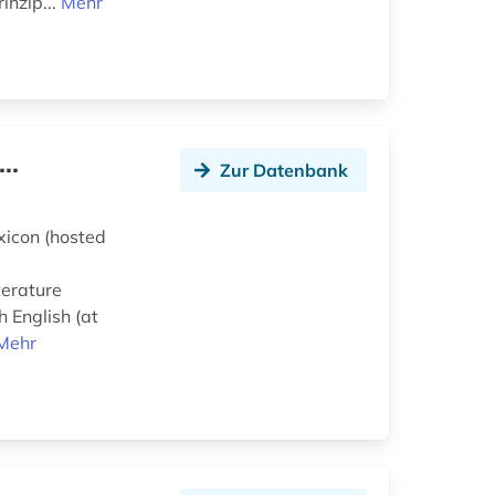
inzip...
Mehr
..
Zur Datenbank
exicon (hosted
terature
 English (at
Mehr