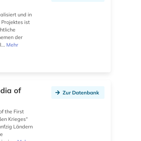
lisiert und in
Projektes ist
htliche
Themen der
...
Mehr
dia of
Zur Datenbank
 the First
en Krieges“
ünfzig Ländern
ie