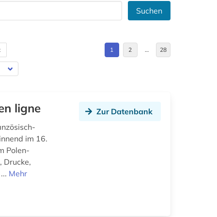
Suchen
t
1
2
…
28
en ligne
Zur Datenbank
anzösisch-
innend im 16.
m Polen-
, Drucke,
...
Mehr