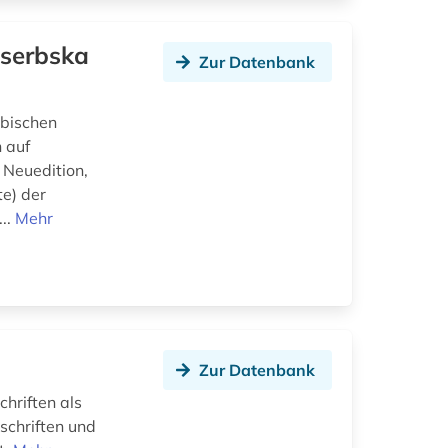
oserbska
Zur Datenbank
rbischen
n auf
 Neuedition,
te) der
...
Mehr
Zur Datenbank
chriften als
tschriften und