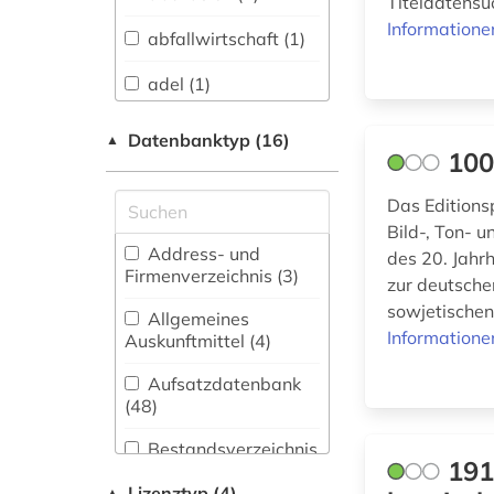
Titeldatensu
Literaturen (55)
Informatione
abfallwirtschaft (1)
Anglistik.
Amerikanistik (31)
adel (1)
Archäologie (20)
afghanistan (2)
Datenbanktyp (16)
▲
100
Architektur,
afrika (1)
Bauingenieur- und
Vermessungswesen
Das Editions
agäische kultur (1)
(14)
Bild-, Ton- 
Address- und
des 20. Jahr
ahnenforschung (1)
Asienkunde (11)
Firmenverzeichnis (3
)
zur deutsche
akkadisch (1)
sowjetischen
Bavarica (7)
Allgemeines
Informatione
Auskunftmittel (4
)
albanien (5)
Biologie,
Biotechnologie (7)
Aufsatzdatenbank
albanisch (1)
(48
)
Buch- und
alltag (3)
Bibliothekswesen,
Bestandsverzeichnis
191
Informationswissenschaft
(73
)
alltagsgeschichte
(37)
Lizenztyp (4)
▲