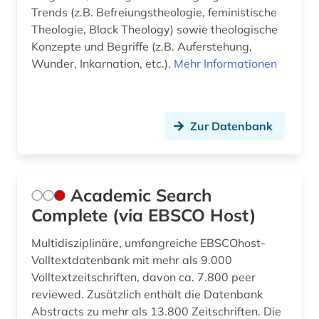
Trends (z.B. Befreiungstheologie, feministische
bremische evangelische kirche (1)
Theologie, Black Theology) sowie theologische
Konzepte und Begriffe (z.B. Auferstehung,
brief (4)
Wunder, Inkarnation, etc.).
Mehr Informationen
briefsammlung (6)
british academy (1)
Zur Datenbank
british library (1)
brüssel (2)
Academic Search
buchdrucker (1)
Complete (via EBSCO Host)
buchgeschichte (1)
Multidisziplinäre, umfangreiche EBSCOhost-
Volltextdatenbank mit mehr als 9.000
buchgeschichte &lt;fach&gt; (1)
Volltextzeitschriften, davon ca. 7.800 peer
buchgestaltung (1)
reviewed. Zusätzlich enthält die Datenbank
Abstracts zu mehr als 13.800 Zeitschriften. Die