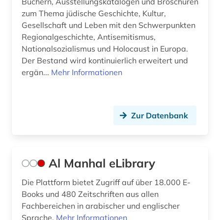
Büchern, Ausstellungskatalogen und Broschüren
(1)
zum Thema jüdische Geschichte, Kultur,
Gesellschaft und Leben mit den Schwerpunkten
evangelisch-lutherische landeskirche
hannovers (2)
Regionalgeschichte, Antisemitismus,
Nationalsozialismus und Holocaust in Europa.
evangelisch-lutherische landeskirche in
Der Bestand wird kontinuierlich erweitert und
braunschweig (1)
ergän...
Mehr Informationen
evangelisch-reformierte kirche (1)
evangelische geistliche (1)
Zur Datenbank
evangelische kirche (8)
evangelische kirche der pfalz (1)
Al Manhal eLibrary
evangelische kirche im rheinland (1)
Die Plattform bietet Zugriff auf über 18.000 E-
evangelische kirche in berlin-brandenburg (1)
Books und 480 Zeitschriften aus allen
evangelische kirche in deutschland (1)
Fachbereichen in arabischer und englischer
Sprache.
Mehr Informationen