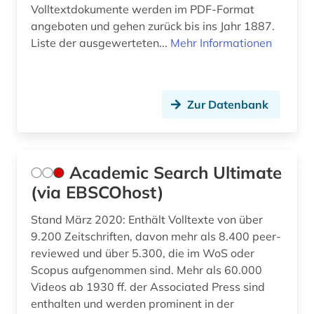
buchhandel (2)
Volltextdokumente werden im PDF-Format
angeboten und gehen zurück bis ins Jahr 1887.
buchkunde (1)
Liste der ausgewerteten...
Mehr Informationen
buchkunst (1)
buchrolle (1)
Zur Datenbank
buddha (1)
buddhismus (16)
Academic Search Ultimate
burkina faso (1)
(via EBSCOhost)
byzantinisches reich (1)
Stand März 2020: Enthält Volltexte von über
byzantinistik (4)
9.200 Zeitschriften, davon mehr als 8.400 peer-
reviewed und über 5.300, die im WoS oder
bäumker (1)
Scopus aufgenommen sind. Mehr als 60.000
Videos ab 1930 ff. der Associated Press sind
böhmische länder (1)
enthalten und werden prominent in der