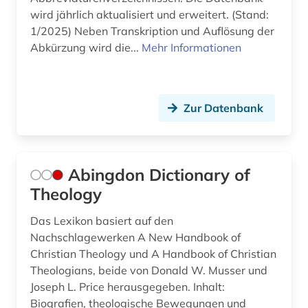
bildarchiv (3)
wird jährlich aktualisiert und erweitert. (Stand:
1/2025) Neben Transkription und Auflösung der
bilddatenbank (3)
Abkürzung wird die...
Mehr Informationen
bildstock (2)
bildungsforschung (1)
Zur Datenbank
biografie (7)
biographie (11)
Abingdon Dictionary of
bonhoeffer, dietrich | evangelischer theologe;
Theology
lyriker; widerstandskämpfer (1)
Das Lexikon basiert auf den
book e (1)
Nachschlagewerken A New Handbook of
bosnien-herzegowina (2)
Christian Theology und A Handbook of Christian
Theologians, beide von Donald W. Musser und
botanik (1)
Joseph L. Price herausgegeben. Inhalt:
Biografien, theologische Bewegungen und
brauchtum (2)