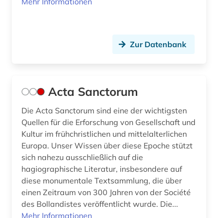
Mehr Informationen
deutsches liturgisches institut (1)
deutsches sprachgebiet (1)
Zur Datenbank
deutschland (12)
deutschland (1)
deutschsprachig (1)
Acta Sanctorum
diaspora (1)
Die Acta Sanctorum sind eine der wichtigsten
Quellen für die Erforschung von Gesellschaft und
dictionary (1)
Kultur im frühchristlichen und mittelalterlichen
Europa. Unser Wissen über diese Epoche stützt
digha-nikaya (1)
sich nahezu ausschließlich auf die
digital database (1)
hagiographische Literatur, insbesondere auf
diese monumentale Textsammlung, die über
digitale bibliothek (1)
einen Zeitraum von 300 Jahren von der Société
des Bollandistes veröffentlicht wurde. Die...
digitale edition (1)
Mehr Informationen