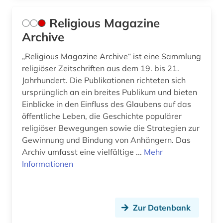
asien (4)
Kroatien (1)
Religious Magazine
asien-afrika-wissenschaft (2)
Lettland (1)
Archive
asien-afrika-wissenschaften (1)
Litauen (1)
„Religious Magazine Archive“ ist eine Sammlung
asienforschung (1)
Luxemburg (1)
religiöser Zeitschriften aus dem 19. bis 21.
Jahrhundert. Die Publikationen richteten sich
asienwissenschaften (4)
Makedonien (1)
ursprünglich an ein breites Publikum und bieten
assisi (1)
Einblicke in den Einfluss des Glaubens auf das
Mittelamerika (2)
öffentliche Leben, die Geschichte populärer
atheismus (1)
Moldawien (2)
religiöser Bewegungen sowie die Strategien zur
Gewinnung und Bindung von Anhängern. Das
atlas (4)
Montenegro (1)
Archiv umfasst eine vielfältige ...
Mehr
Informationen
audio recordings (1)
Niederlande (6)
audiobibel (1)
Niedersachsen (5)
aufklärung (3)
Nordamerika (1)
Zur Datenbank