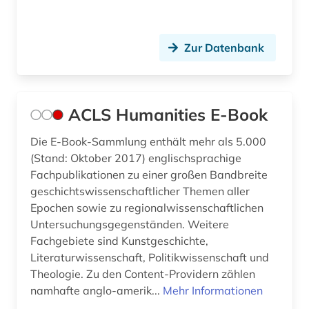
christen (1)
christentum (36)
Zur Datenbank
christianisierung (1)
christliche ethik (2)
ACLS Humanities E-Book
christliche existenz (1)
Die E-Book-Sammlung enthält mehr als 5.000
christliche ikonographie (1)
(Stand: Oktober 2017) englischsprachige
Fachpublikationen zu einer großen Bandbreite
christliche kunst (4)
geschichtswissenschaftlicher Themen aller
christliche literatur (4)
Epochen sowie zu regionalwissenschaftlichen
Untersuchungsgegenständen. Weitere
christliche mission (1)
Fachgebiete sind Kunstgeschichte,
Literaturwissenschaft, Politikwissenschaft und
chronik (1)
Theologie. Zu den Content-Providern zählen
chronologie (1)
namhafte anglo-amerik...
Mehr Informationen