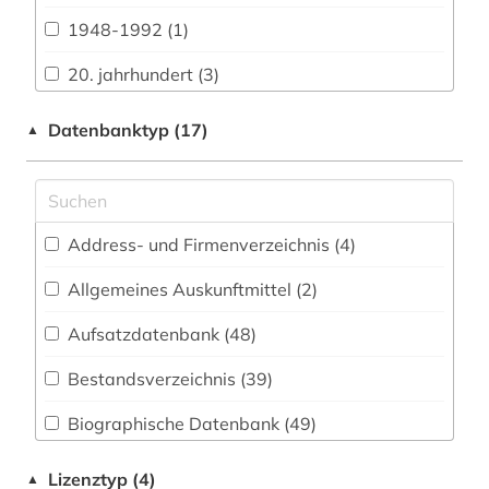
Bavarica (6)
1948-1992 (1)
Biologie, Biotechnologie (22)
20. jahrhundert (3)
Buch- und Bibliothekswesen,
Informationswissenschaft (56)
abbreviation (1)
Datenbanktyp (17)
▲
Byzantinistik (5)
aberglaube (1)
Chemie und Pharmazie (16)
abkürzung (2)
Address- und Firmenverzeichnis (4
)
Elektrotechnik, Elektronik, Nachrichtentechnik
abraham geiger kolle (1)
(5)
Allgemeines Auskunftmittel (2
)
adressbuch (1)
Energietechnik (6)
Aufsatzdatenbank (48
)
adventisten (1)
Ethnologie (70)
Bestandsverzeichnis (39
)
afrika (4)
Geographie (33)
Biographische Datenbank (49
)
afro-amerikanische geschichte (1)
Geowissenschaften (16)
Buchhandelsverzeichnis (1
)
agende (1)
Lizenztyp (4)
▲