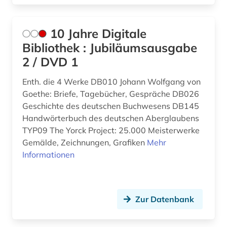
aufsatz (1)
Nordrhein-Westfalen (2)
augustinus (2)
Oesterreich (7)
10 Jahre Digitale
aurelius (2)
Bibliothek : Jubiläumsausgabe
Osmanisches Reich (2)
2 / DVD 1
aurelius augustinus (2)
Ostasien (5)
Enth. die 4 Werke DB010 Johann Wolfgang von
ausbildung (1)
Osteuropa (3)
Goethe: Briefe, Tagebücher, Gespräche DB026
Geschichte des deutschen Buchwesens DB145
ausstellungskatalog (1)
Ostmitteleuropa (1)
Handwörterbuch des deutschen Aberglaubens
autor (2)
Palaestina (5)
TYP09 The Yorck Project: 25.000 Meisterwerke
Gemälde, Zeichnungen, Grafiken
Mehr
außerkanoische traktate (1)
Polen (2)
Informationen
babylonischer talmud (1)
Rheinland-Pfalz (2)
baden-württemberg (2)
Roemisches Reich (1)
Zur Datenbank
bagdad (1)
Rumänien (2)