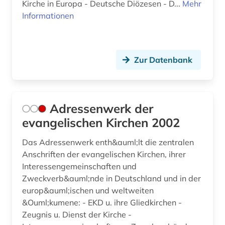
Kirche in Europa - Deutsche Diözesen - D...
Mehr
england (3)
Informationen
englisch (2)
englisch literatur (1)
Zur Datenbank
entdeckung (1)
entscheidung (1)
Adressenwerk der
entwicklungspolitik (1)
evangelischen Kirchen 2002
enzyklopädie (13)
Das Adressenwerk enth&auml;lt die zentralen
Anschriften der evangelischen Kirchen, ihrer
ephraim (1)
Interessengemeinschaften und
epistemische logik (1)
Zweckverb&auml;nde in Deutschland und in der
europ&auml;ischen und weltweiten
erasmus von rotterdam (1)
&Ouml;kumene: - EKD u. ihre Gliedkirchen -
Zeugnis u. Dienst der Kirche -
erfindung (1)