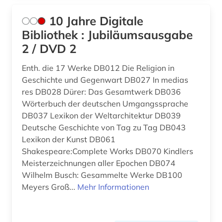
balkanromanistik (1)
Russland, Sowjetunion (5)
10 Jahre Digitale
bamberger apokalypse (1)
Saarland (1)
Bibliothek : Jubiläumsausgabe
bantusprachen (1)
2 / DVD 2
Sachsen (4)
barock (4)
Sachsen-Anhalt (2)
Enth. die 17 Werke DB012 Die Religion in
Geschichte und Gegenwart DB027 In medias
barth, karl | theologe; hochschullehrer (5)
Schleswig-Holstein (1)
res DB028 Dürer: Das Gesamtwerk DB036
Wörterbuch der deutschen Umgangssprache
bayern (2)
Schweden (4)
DB037 Lexikon der Weltarchitektur DB039
behinderung (1)
Deutsche Geschichte von Tag zu Tag DB043
Schweiz (3)
Lexikon der Kunst DB061
benedikt (1)
Serbien (1)
Shakespeare:Complete Works DB070 Kindlers
Meisterzeichnungen aller Epochen DB074
benedikt &lt (1)
Slowakei (1)
Wilhelm Busch: Gesammelte Werke DB100
benediktinerabtei (1)
Meyers Groß...
Mehr Informationen
Slowenien (1)
benin (1)
Suedamerika (5)