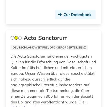
church missionary society <london> (1)
codex amiatinus (1)
Zur Datenbank
côte divoire (1)
darfur (1)
Acta Sanctorum
darstellende kunst (1)
DEUTSCHLANDWEIT FREI, DFG-GEFÖRDERTE LIZENZ
deinard (1)
Die Acta Sanctorum sind eine der wichtigsten
demokratie (1)
Quellen für die Erforschung von Gesellschaft und
Kultur im frühchristlichen und mittelalterlichen
dendi (1)
Europa. Unser Wissen über diese Epoche stützt
sich nahezu ausschließlich auf die
denkschrift (1)
hagiographische Literatur, insbesondere auf
diese monumentale Textsammlung, die über
desiderius erasmus (1)
einen Zeitraum von 300 Jahren von der Société
deutsch (5)
des Bollandistes veröffentlicht wurde. Die...