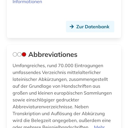
Informationen
bibel. deuteronomium (1)
bibel. neues testament (1)
Zur Datenbank
bibelausgabe (1)
bibelhandschrift (1)
bibelkommentar (1)
Abbreviationes
bibelkunde (1)
Umfangreiches, rund 70.000 Eintragungen
umfassendes Verzeichnis mittelalterlicher
bibeltext (1)
lateinischer Abkürzungen, zusammengestellt
bibelwissenschaft (10)
auf der Grundlage von Handschriften aus
großen und kleinen europäischen Sammlungen
bibelübersetzung (4)
sowie einschlägiger gedruckter
Abbreviaturenverzeichnisse. Neben
bible (1)
Transkription und Auflösung der Abkürzung
wird die Belegzeit angegeben, außerdem eine
bibliografie (32)
oder mehrere Beispielhandschriften....
Mehr