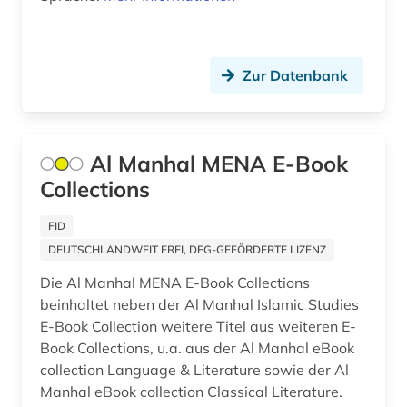
evangelische kirche in hessen und nassau (1)
evangelische kirche in mitteldeutschland (1)
Zur Datenbank
evangelische kirche von kurhessen-waldeck
(1)
evangelische kirche von westfalen (1)
Al Manhal MENA E-Book
evangelische kirchengeschichte (1)
Collections
evangelische landeskirche in baden (1)
FID
evangelische landeskirche in württemberg (1)
DEUTSCHLANDWEIT FREI, DFG-GEFÖRDERTE LIZENZ
Die Al Manhal MENA E-Book Collections
evangelische religion (1)
beinhaltet neben der Al Manhal Islamic Studies
evangelische theologie (2)
E-Book Collection weitere Titel aus weiteren E-
Book Collections, u.a. aus der Al Manhal eBook
evangelischer gottesdienst (1)
collection Language & Literature sowie der Al
Manhal eBook collection Classical Literature.
evangelischer pressedienst (1)