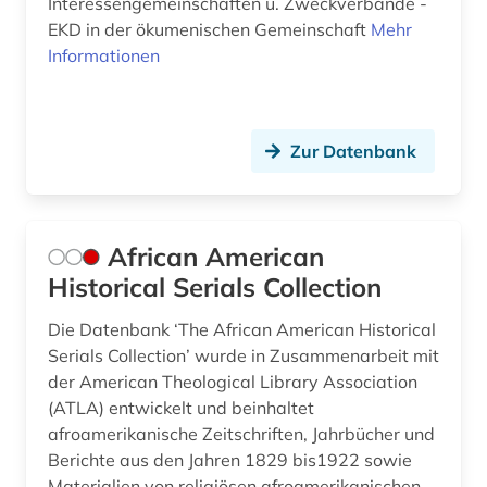
Interessengemeinschaften u. Zweckverbände -
EKD in der ökumenischen Gemeinschaft
Mehr
erkenntnistheorie (1)
Informationen
erlangen (1)
ernährung (1)
Zur Datenbank
erwachsenenkatechismus (1)
erzbischof (1)
African American
erzdiözese münchen und freising (1)
Historical Serials Collection
erzdiözese salzburg (1)
Die Datenbank ‘The African American Historical
erziehungswissenschaft (1)
Serials Collection’ wurde in Zusammenarbeit mit
der American Theological Library Association
erziehungswissenschaften (1)
(ATLA) entwickelt und beinhaltet
ethik (5)
afroamerikanische Zeitschriften, Jahrbücher und
Berichte aus den Jahren 1829 bis1922 sowie
ethnologie (2)
Materialien von religiösen afroamerikanischen