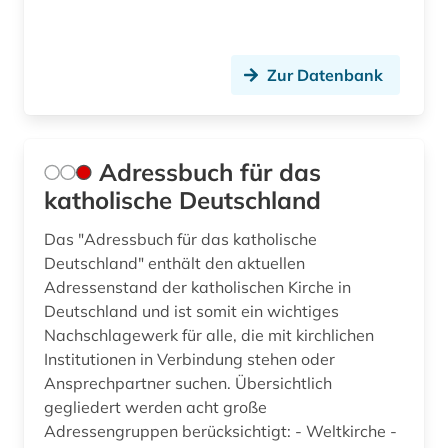
eichstätt (1)
einführung (1)
Zur Datenbank
einheitsübersetzung (1)
einheitsübersetzung der heiligen schrift (5)
Adressbuch für das
einwanderungspolitik (1)
katholische Deutschland
elberfelder bibel (3)
Das "Adressbuch für das katholische
Deutschland" enthält den aktuellen
elektronische bibliothek (1)
Adressenstand der katholischen Kirche in
elektronische zeitschrift (11)
Deutschland und ist somit ein wichtiges
Nachschlagewerk für alle, die mit kirchlichen
elektronisches buch (56)
Institutionen in Verbindung stehen oder
Ansprechpartner suchen. Übersichtlich
elisabeth-psalter (1)
gegliedert werden acht große
Adressengruppen berücksichtigt: - Weltkirche -
emblem (1)