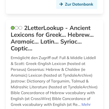
berufe (1)
Suedasien (5)
Zur Datenbank
berufsschule (1)
Suedosteuropa (2)
berühmte persönlichkeit (2)
Thueringen (3)
2LetterLookup - Ancient
beschluss (1)
Lexicons for Greek... Hebrew...
Tschechische Republik (3)
Aramaic... Latin... Syriac...
bestandsverzeichnis (1)
Tuerkei (2)
Coptic...
betriebswirtschaftslehre (1)
USA (6)
Ermöglicht den Zugriff auf: Full & Middle Liddell
bezeichnung (1)
& Scott: Greek-English Lexicon (hosted at
Ukraine (2)
Perseus) Gesenius: Hebrew & Chaldee (ie
bibel (73)
Ungarn (4)
Aramaic) Lexicon (hosted at TyndaleArchive)
Jastrow: Dictionary of Targumim, Talmud &
bibel kunst koran (1)
Vatikanstadt (3)
Midrashic Literature (hosted at TyndaleArchive)
bibel volltext (1)
Bible Concordance of Hebrew vocabulary with
English (at CrossWire) Bible Concordance of
bibel. altes testament (1)
Greek vocabulary with English (at Re...
Mehr