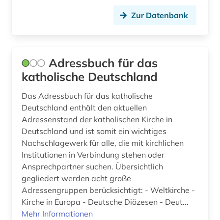
drittes reich (1)
Zur Datenbank
druckerzeugnis (3)
druckgeschichte (5)
Adressbuch für das
druckwerk (1)
katholische Deutschland
dunhuang (1)
Das Adressbuch für das katholische
Deutschland enthält den aktuellen
dunhuang-handschriften (1)
Adressenstand der katholischen Kirche in
durham (1)
Deutschland und ist somit ein wichtiges
Nachschlagewerk für alle, die mit kirchlichen
dī (1)
Institutionen in Verbindung stehen oder
Ansprechpartner suchen. Übersichtlich
e-book (2)
gegliedert werden acht große
Adressengruppen berücksichtigt: - Weltkirche -
ebook (1)
Kirche in Europa - Deutsche Diözesen - Deut...
edwards (1)
Mehr Informationen