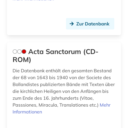
digitalisat (2)
digitalisate (1)
Zur Datenbank
digitalisierung (3)
diplomatie (1)
Acta Sanctorum (CD-
diplomatik (1)
ROM)
diplomatische beziehungen (1)
Die Datenbank enthält den gesamten Bestand
dissertation (2)
der 68 von 1643 bis 1940 von der Societe des
Bollandistes publizierten Bände mit Texten über
dissertationsdatenbank (1)
die kirchlichen Heiligen von den Anfängen bis
zum Ende des 16. Jahrhunderts (Vitae,
dogmatik (2)
Passsiones, Miracula, Translationes etc.)
Mehr
dominikaner (2)
Informationen
dreißigjähriger krieg (1)