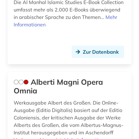
Die Al Manhal Islamic Studies E-Book Collection
umfasst mehr als 2.000 E-Books überwiegend
evangelisches gesangbuch (1)
in arabischer Sprache zu den Themen...
Mehr
evangelium (1)
Informationen
exegese (2)
extremismus (2)
Zur Datenbank
fachterminologie (1)
fachübergreifend (1)
Alberti Magni Opera
faulhaber (1)
Omnia
festschrift (1)
Werkausgabe Albert des Großen. Die Online-
Ausgabe (Editio Digitalis) basiert auf der Editio
fibel (1)
Coloniensis, der kritischen Ausgabe der Werke
fid altertumswissenschaften - propylaeum (2)
Alberts des Großen, die vom Albertus-Magnus-
Institut herausgegeben und im Aschendorff
fid anglo-american culture (1)