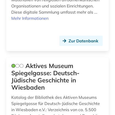
Organisationen und sozialen Einrichtungen.
ethnosoziologie (1)
Diese digitale Sammlung umfasst mehr als ...
Mehr Informationen
eugenio pacelli (1)
europa (4)
europäische geistesgeschichte (1)
Zur Datenbank
europäische geschichte (2)
europäische kultur (1)
Aktives Museum
evangeliar (2)
Spiegelgasse: Deutsch-
Jüdische Geschichte in
evangelien (1)
Wiesbaden
evangelienbücher (1)
Katalog der Bibliothek des Aktiven Museums
evangelisch (1)
Spiegelgasse für Deutsch-Jüdische Geschichte
in Wiesbaden e.V.: Verzeichnis von ca. 5.500
evangelisch-lutherische kirche in oldenburg