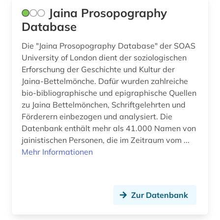
Finnland (1)
Jaina Prosopography
architektur (6)
Frankreich (6)
Database
archiv (3)
GUS (1)
Die "Jaina Prosopography Database" der SOAS
University of London dient der soziologischen
archival documents (1)
Griechenland (Altertum) (4)
Erforschung der Geschichte und Kultur der
archäologie (4)
Jaina-Bettelmönche. Dafür wurden zahlreiche
Großbritannien (6)
bio-bibliographische und epigraphische Quellen
argumentation (1)
Hamburg (1)
zu Jaina Bettelmönchen, Schriftgelehrten und
Förderern einbezogen und analysiert. Die
aristoteles (3)
Hessen (3)
Datenbank enthält mehr als 41.000 Namen von
jainistischen Personen, die im Zeitraum vom ...
armenien (1)
Israel (40)
Mehr Informationen
ars moriendi (1)
Italien (8)
arthur (3)
Japan (1)
Zur Datenbank
asiatische studien (1)
Jugoslawien (1)