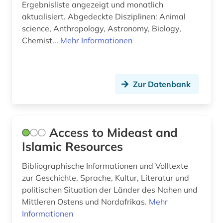
calvin (2)
Ergebnisliste angezeigt und monatlich
aktualisiert. Abgedeckte Disziplinen: Animal
calvin, jean | theologe; reformator (1)
science, Anthropology, Astronomy, Biology,
Chemist...
Mehr Informationen
calvinismus (1)
caritas (1)
carl immanuel [bearb.] (1)
Zur Datenbank
carmelite studies (1)
cesare orsenigo (1)
Access to Mideast and
Islamic Resources
chemie (7)
Bibliographische Informationen und Volltexte
china (4)
zur Geschichte, Sprache, Kultur, Literatur und
choral (2)
politischen Situation der Länder des Nahen und
Mittleren Ostens und Nordafrikas.
Mehr
chorgestühl (1)
Informationen