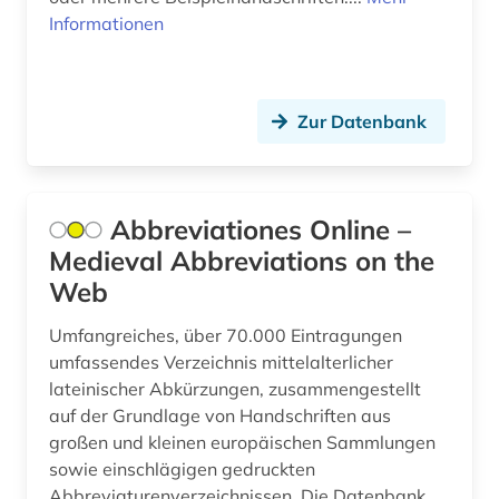
bibliographie (22)
Informationen
biblioteca estense (1)
bibliothek (6)
Zur Datenbank
bibliothekskatalog (2)
bibliothèque royale albert i. (1)
Abbreviationes Online –
biblische archäologie (4)
Medieval Abbreviations on the
Web
biblische geographie (1)
Umfangreiches, über 70.000 Eintragungen
biblische motive (1)
umfassendes Verzeichnis mittelalterlicher
biblische person (3)
lateinischer Abkürzungen, zusammengestellt
auf der Grundlage von Handschriften aus
biblische stoffe (1)
großen und kleinen europäischen Sammlungen
sowie einschlägigen gedruckten
biblische studien (1)
Abbreviaturenverzeichnissen. Die Datenbank