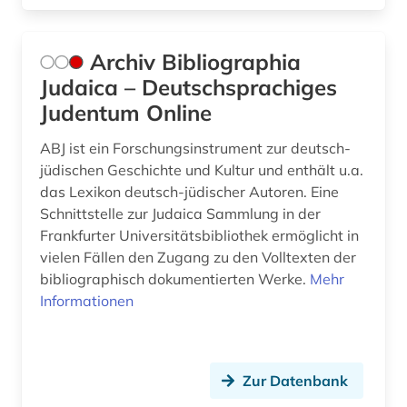
geschichte (43)
geschichte &lt;1801-1819&gt; (1)
Archiv Bibliographia
geschichte 1400-1700 (1)
Judaica – Deutschsprachiges
Judentum Online
geschichte 1440-1932 (1)
ABJ ist ein Forschungsinstrument zur deutsch-
geschichte 1600-1700 (1)
jüdischen Geschichte und Kultur und enthält u.a.
geschichte 1600-1900 (1)
das Lexikon deutsch-jüdischer Autoren. Eine
Schnittstelle zur Judaica Sammlung in der
geschichte 1680-1790 (1)
Frankfurter Universitätsbibliothek ermöglicht in
vielen Fällen den Zugang zu den Volltexten der
geschichte 1700-1800 (1)
bibliographisch dokumentierten Werke.
Mehr
geschichte 200-1500 (1)
Informationen
geschichte 500-1500 (1)
geschichte 500-1500 n. chr. (1)
Zur Datenbank