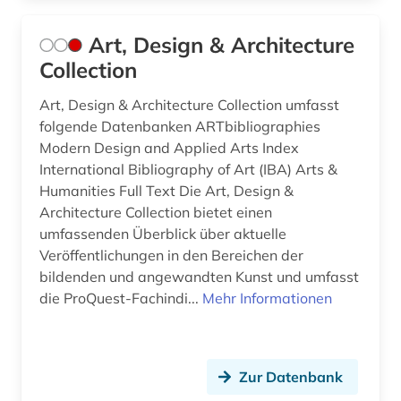
johann gottlieb (2)
Art, Design & Architecture
john (1)
Collection
john henry (1)
Art, Design & Architecture Collection umfasst
josef (philosoph) (1)
folgende Datenbanken ARTbibliographies
Modern Design and Applied Arts Index
judaica (1)
International Bibliography of Art (IBA) Arts &
Humanities Full Text Die Art, Design &
judaistik (3)
Architecture Collection bietet einen
juden (2)
umfassenden Überblick über aktuelle
Veröffentlichungen in den Bereichen der
judentum (5)
bildenden und angewandten Kunst und umfasst
die ProQuest-Fachindi...
Mehr Informationen
jüdische forschung (1)
jüdische studien (1)
Zur Datenbank
kalender (1)