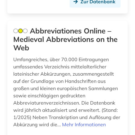
Zur Datenbank
darwin (1)
darwin, charles | naturwissenschaftler;
Abbreviationes Online –
biologe; geologe (1)
Medieval Abbreviations on the
david (1)
Web
davidson (1)
Umfangreiches, über 70.000 Eintragungen
umfassendes Verzeichnis mittelalterlicher
debatte (1)
lateinischer Abkürzungen, zusammengestellt
demographie (1)
auf der Grundlage von Handschriften aus
großen und kleinen europäischen Sammlungen
der untergang des abendlandes (1)
sowie einschlägigen gedruckten
Abbreviaturenverzeichnissen. Die Datenbank
descartes (3)
wird jährlich aktualisiert und erweitert. (Stand:
desiderius erasmus (1)
1/2025) Neben Transkription und Auflösung der
Abkürzung wird die...
Mehr Informationen
design (4)