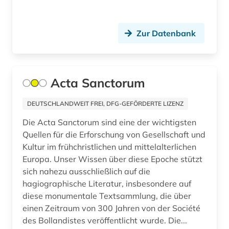
elektronische bibliothek (1)
Zur Datenbank
elektronische zeitschrift (14)
elektronisches buch (61)
emmanuel lévinas (1)
Acta Sanctorum
empirismus (1)
DEUTSCHLANDWEIT FREI, DFG-GEFÖRDERTE LIZENZ
energieerzeugung (1)
Die Acta Sanctorum sind eine der wichtigsten
Quellen für die Erforschung von Gesellschaft und
engels (3)
Kultur im frühchristlichen und mittelalterlichen
Europa. Unser Wissen über diese Epoche stützt
engels, friedrich | unternehmer; philosoph;
historiker; journalist; autor; revolutionär (1)
sich nahezu ausschließlich auf die
hagiographische Literatur, insbesondere auf
england (2)
diese monumentale Textsammlung, die über
einen Zeitraum von 300 Jahren von der Société
englisch (3)
des Bollandistes veröffentlicht wurde. Die...