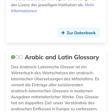
friedrich wilhelm josef von (2)
der Lizenz der jeweiligen Institution ab.
Mehr
Informationen
frühe neuzeit (2)
förderpreis für deutsche wissenschaftler im g.
w. leibniz-programm (1)
Zur Datenbank
galloromanistik (3)
gehirn (1)
Arabic and Latin Glossary
geist (1)
Das Arabisch-Lateinische Glossar ist ein
geistesgeschichte (2)
Wörterbuch des Wortschatzes der arabisch-
lateinischen Übersetzungen des Mittelalters. Es
geisteswissenschaft (1)
vereint die Einträge aller existierenden
arabisch-lateinischen Glossare in modernen
geisteswissenschaften (42)
Ausgaben mittelalterlicher Werke. Das Glossar
gender (1)
hat ein doppeltes Ziel: unser Verständnis des
arabischen Einflusses in Europa zu verbessern,
generative ki (1)