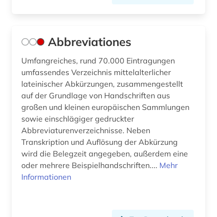
cassirer (3)
charles (1)
Abbreviationes
charles (1809-1882) (1)
Umfangreiches, rund 70.000 Eintragungen
umfassendes Verzeichnis mittelalterlicher
charles sanders (1)
lateinischer Abkürzungen, zusammengestellt
auf der Grundlage von Handschriften aus
chemie (8)
großen und kleinen europäischen Sammlungen
china (3)
sowie einschlägiger gedruckter
Abbreviaturenverzeichnisse. Neben
christentum (5)
Transkription und Auflösung der Abkürzung
wird die Belegzeit angegeben, außerdem eine
christliche ethik (1)
oder mehrere Beispielhandschriften....
Mehr
Informationen
christliche literatur (3)
computerlinguistik (1)
darstellende kunst (1)