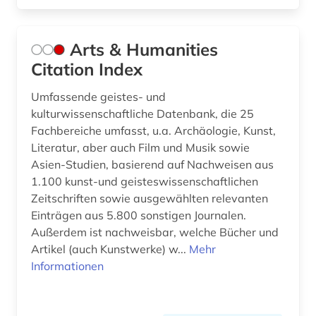
kamasutra (1)
kanon (1)
Arts & Humanities
Citation Index
kant (12)
Umfassende geistes- und
kappes (1)
kulturwissenschaftliche Datenbank, die 25
kapuzinerorden (1)
Fachbereiche umfasst, u.a. Archäologie, Kunst,
Literatur, aber auch Film und Musik sowie
karl (3)
Asien-Studien, basierend auf Nachweisen aus
1.100 kunst-und geisteswissenschaftlichen
karl viktor von (1)
Zeitschriften sowie ausgewählten relevanten
katalog (1)
Einträgen aus 5.800 sonstigen Journalen.
Außerdem ist nachweisbar, welche Bücher und
katholische kirche (3)
Artikel (auch Kunstwerke) w...
Mehr
Informationen
katholizismus (1)
kirchengeschichte (1)