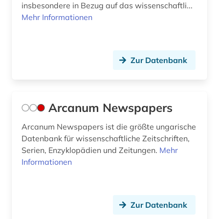
insbesondere in Bezug auf das wissenschaftli...
Mehr Informationen
geografie (2)
geologie (2)
georg friedrich wilhelm (1)
Zur Datenbank
georg wilhelm friedrich (3)
george (1)
Arcanum Newspapers
geowissenschaften (1)
Arcanum Newspapers ist die größte ungarische
Datenbank für wissenschaftliche Zeitschriften,
gerhardt (1)
Serien, Enzyklopädien und Zeitungen.
Mehr
germanistik (3)
Informationen
gesammelte werke (1)
gesamtausgaben (1)
Zur Datenbank