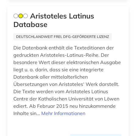
handbuch (2)
Aristoteles Latinus
handelsrecht (1)
Database
handschriftenkunde (1)
DEUTSCHLANDWEIT FREI, DFG-GEFÖRDERTE LIZENZ
hebräisch (3)
Die Datenbank enthält die Texteditionen der
hegel (4)
gedruckten Aristoteles-Latinus-Reihe. Der
besondere Wert dieser elektronischen Ausgabe
heidegger, martin | philosoph; hochschullehrer;
liegt u. a. darin, dass sie eine integrierte
wissenschaftler (1)
Datenbank aller mittelalterlichen
heiliger (1)
Übersetzungen von Aristoteles‘ Werk darstellt.
Die Texte werden vom Aristoteles Latinus
hertz, heinrich | physiker; hochschullehrer;
Centre der Katholischen Universität von Löwen
wissenschaftler (1)
ediert. Ab Februar 2015 neu hinzukommende
hinduismus (2)
Inhalte sin...
Mehr Informationen
hispanistik (1)