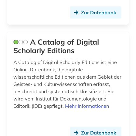
schauspieler; lyriker; regisseur; drehbuchautor;
musiker; librettist (1)
Zur Datenbank
brief (3)
briefe (2)
A Catalog of Digital
briefsammlung (11)
Scholarly Editions
british academy (1)
A Catalog of Digital Scholarly Editions ist eine
Online-Datenbank, die digitale
bruno (1)
wissenschaftliche Editionen aus dem Gebiet der
Geistes- und Kulturwissenschaften erfasst,
buchgeschichte (1)
beschreibt und systematisch klassifiziert. Sie
buddha (1)
wird vom Institut für Dokumentologie und
Editorik (IDE) gepflegt.
Mehr Informationen
buddhismus (3)
carl friedrich von (1)
Zur Datenbank
carl immanuel [bearb.] (1)