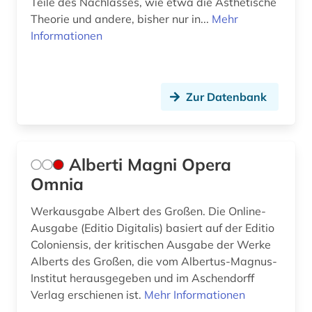
Teile des Nachlasses, wie etwa die Ästhetische
erziehungswissenschaft (1)
Theorie und andere, bisher nur in...
Mehr
ethik (8)
Informationen
ethnologie (1)
europa (1)
Zur Datenbank
europäische geschichte (2)
europäische kultur (1)
Alberti Magni Opera
evolution (1)
Omnia
fachinformationsdienst (1)
Werkausgabe Albert des Großen. Die Online-
Ausgabe (Editio Digitalis) basiert auf der Editio
fachportal (1)
Coloniensis, der kritischen Ausgabe der Werke
Alberts des Großen, die vom Albertus-Magnus-
fachzeitschrift (1)
Institut herausgegeben und im Aschendorff
feuerbach (1)
Verlag erschienen ist.
Mehr Informationen