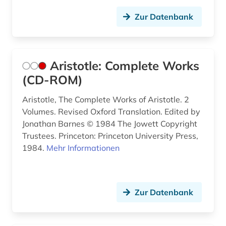
ideengeschichte (1)
Zur Datenbank
immanuel (12)
immanuel kant (1)
Aristotle: Complete Works
indien (4)
(CD-ROM)
indische philosophie (1)
Aristotle, The Complete Works of Aristotle. 2
ingenieurwissenschaften (2)
Volumes. Revised Oxford Translation. Edited by
Jonathan Barnes © 1984 The Jowett Copyright
intellekt (1)
Trustees. Princeton: Princeton University Press,
1984.
Mehr Informationen
interdisziplinarität (1)
internationale kooperation (1)
iranistik (2)
Zur Datenbank
irland / literatur / irisch (1)