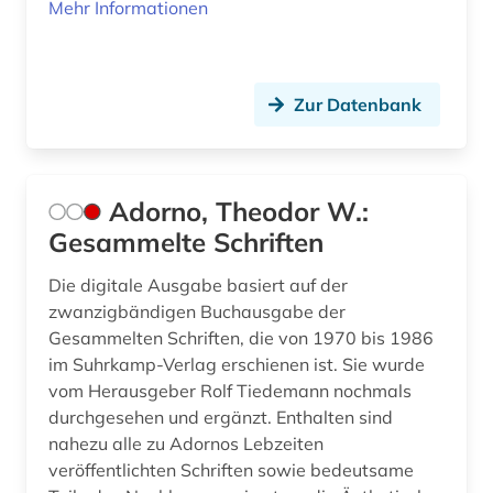
englisch literatur (1)
Mehr Informationen
enneades (1)
entdeckung (1)
Zur Datenbank
entwicklungspolitik (1)
enyzklopädie (1)
Adorno, Theodor W.:
enzyklopädie (10)
Gesammelte Schriften
epistemische logik (1)
Die digitale Ausgabe basiert auf der
zwanzigbändigen Buchausgabe der
erasmus von rotterdam (1)
Gesammelten Schriften, die von 1970 bis 1986
im Suhrkamp-Verlag erschienen ist. Sie wurde
erfindung (1)
vom Herausgeber Rolf Tiedemann nochmals
erkenntnistheorie (3)
durchgesehen und ergänzt. Enthalten sind
nahezu alle zu Adornos Lebzeiten
ernst (3)
veröffentlichten Schriften sowie bedeutsame