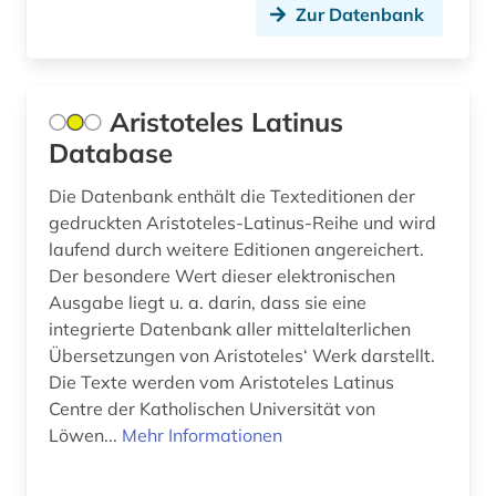
hobbes (1)
Zur Datenbank
hochschullehre (1)
hochschulschrift (2)
Aristoteles Latinus
hochschulschriften (1)
Database
holocaust (1)
Die Datenbank enthält die Texteditionen der
gedruckten Aristoteles-Latinus-Reihe und wird
hongkong (1)
laufend durch weitere Editionen angereichert.
Der besondere Wert dieser elektronischen
hugo (1)
Ausgabe liegt u. a. darin, dass sie eine
humanismus (5)
integrierte Datenbank aller mittelalterlichen
Übersetzungen von Aristoteles‘ Werk darstellt.
hume (1)
Die Texte werden vom Aristoteles Latinus
Centre der Katholischen Universität von
iberoromanistik (1)
Löwen...
Mehr Informationen
idealismus (2)