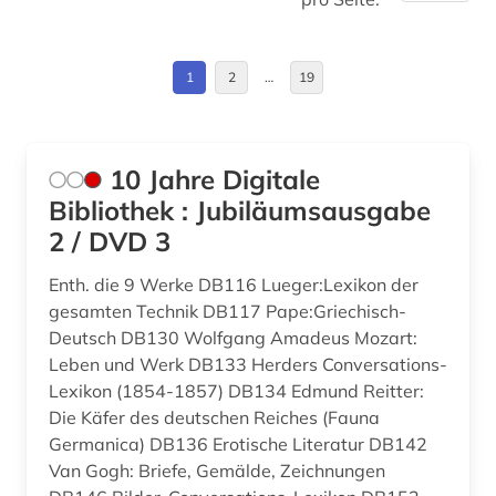
berkeley (1)
Nordamerika (1)
betriebswirtschaftslehre (1)
Oesterreich (2)
1
2
…
19
bewusstsein (3)
Osmanisches Reich (2)
bibel (2)
Ostasien (1)
10 Jahre Digitale
bibliografie (25)
Osteuropa (2)
Bibliothek : Jubiläumsausgabe
2 / DVD 3
bibliographie (10)
Palaestina (1)
Enth. die 9 Werke DB116 Lueger:Lexikon der
bibliographie 1975 - 1995 (1)
Roemisches Reich (1)
gesamten Technik DB117 Pape:Griechisch-
bibliothekswesen: biologie (1)
Russland, Sowjetunion (2)
Deutsch DB130 Wolfgang Amadeus Mozart:
Leben und Werk DB133 Herders Conversations-
bibliothekswesen: medizin (1)
Schweiz (1)
Lexikon (1854-1857) DB134 Edmund Reitter:
Die Käfer des deutschen Reiches (Fauna
biblische studien (1)
Suedamerika (1)
Germanica) DB136 Erotische Literatur DB142
biodiversität (1)
Van Gogh: Briefe, Gemälde, Zeichnungen
Suedasien (1)