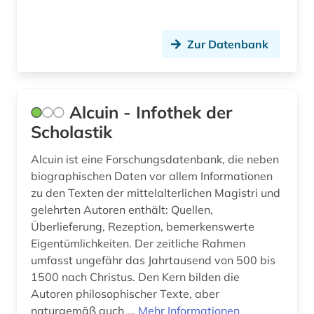
fichte (2)
fid altertumswissenschaften - propylaeum (1)
Zur Datenbank
fid slawistik (1)
film (1)
Alcuin - Infothek der
filmwissenschaft (1)
Scholastik
finnougristik (1)
Alcuin ist eine Forschungsdatenbank, die neben
biographischen Daten vor allem Informationen
flucht (1)
zu den Texten der mittelalterlichen Magistri und
gelehrten Autoren enthält: Quellen,
fr (1)
Überlieferung, Rezeption, bemerkenswerte
frankfurter schule (1)
Eigentümlichkeiten. Der zeitliche Rahmen
umfasst ungefähr das Jahrtausend von 500 bis
frankreich (5)
1500 nach Christus. Den Kern bilden die
Autoren philosophischer Texte, aber
franziskanerorden (1)
naturgemäß auch ...
Mehr Informationen