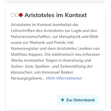
theaterintendant; maler; zeichner (1)
gottfried wilhelm (1)
Aristoteles im Kontext
gottfried wilhelm leibniz (1)
Aristoteles im Kontext beinhaltet die
Lehrschriften des Aristoteles zur Logik und den
graue literatur (1)
Naturwissenschaften, zur Metaphysik und Ethik
griechenland (1)
sowie zur Rhetorik und Poetik; inkl.
Namenregister und dem Aristoteles Lexikon von
griechenland <altertum> (1)
Matthias Kappes. Die elektronisch neu erfassten
Werke Aristoteles’ folgen in Anordnung und
griechisch (4)
Seiten- bzw. Spalten- und Zeilenzählung der
klassischen, von Immanuel Bekker
griechische literatur (1)
herausgegebene...
Mehr Informationen
großbritannien (7)
gymnasium philanthopinum (1)
Zur Datenbank
hagiografie (1)