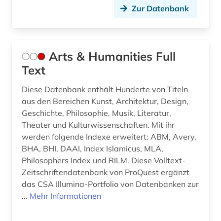
Zur Datenbank
kirchenväter (6)
klassische archäologie (1)
klassische philologie (6)
Arts & Humanities Full
Text
klassische studien (3)
Diese Datenbank enthält Hunderte von Titeln
klimawandel (1)
aus den Bereichen Kunst, Architektur, Design,
klimaänderung (1)
Geschichte, Philosophie, Musik, Literatur,
Theater und Kulturwissenschaften. Mit ihr
kognition (2)
werden folgende Indexe erweitert: ABM, Avery,
BHA, BHI, DAAI, Index Islamicus, MLA,
kognitionswissenschaft (1)
Philosophers Index und RILM. Diese Volltext-
kommentar (3)
Zeitschriftendatenbank von ProQuest ergänzt
das CSA Illumina-Portfolio von Datenbanken zur
kommunalrecht (1)
...
Mehr Informationen
konkordanz (17)