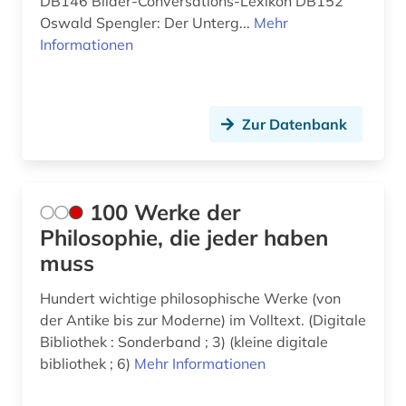
DB146 Bilder-Conversations-Lexikon DB152
bioethik (6)
Suedostasien (1)
Oswald Spengler: Der Unterg...
Mehr
Informationen
biografie (1)
Suedosteuropa (1)
biographie (3)
Tuerkei (2)
biologie (2)
Zur Datenbank
USA (4)
biologischer landbau (1)
Ungarn (1)
blaise (1)
100 Werke der
Philosophie, die jeder haben
blogportal (1)
muss
bonstetten (1)
Hundert wichtige philosophische Werke (von
book e (1)
der Antike bis zur Moderne) im Volltext. (Digitale
Bibliothek : Sonderband ; 3) (kleine digitale
botanik (1)
bibliothek ; 6)
Mehr Informationen
brecht, bertolt | schriftsteller;
theaterintendant; theaterregisseur; dramatiker;