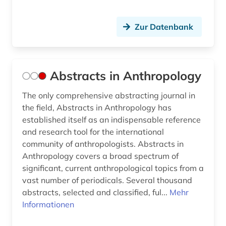
dessau (1)
Zur Datenbank
deutsch (8)
deutsche literatur (2)
deutscher idealismus (1)
Abstracts in Anthropology
deutsches sprachgebiet (1)
The only comprehensive abstracting journal in
the field, Abstracts in Anthropology has
deutschland (5)
established itself as an indispensable reference
and research tool for the international
dewey (1)
community of anthropologists. Abstracts in
dharmaś (1)
Anthropology covers a broad spectrum of
significant, current anthropological topics from a
dialogi (1)
vast number of periodicals. Several thousand
abstracts, selected and classified, ful...
Mehr
die @linke (1)
Informationen
digha-nikaya (1)