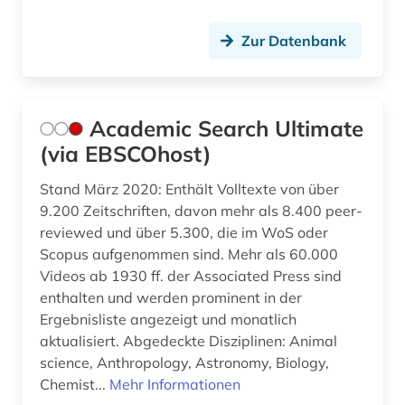
digitale bibliothek (1)
Zur Datenbank
digitale edition (1)
digitalisate (1)
Academic Search Ultimate
dingler (1)
(via EBSCOhost)
dissertation (2)
Stand März 2020: Enthält Volltexte von über
donald (1)
9.200 Zeitschriften, davon mehr als 8.400 peer-
reviewed und über 5.300, die im WoS oder
dī (1)
Scopus aufgenommen sind. Mehr als 60.000
Videos ab 1930 ff. der Associated Press sind
e-book (2)
enthalten und werden prominent in der
e-book-kollektion (1)
Ergebnisliste angezeigt und monatlich
aktualisiert. Abgedeckte Disziplinen: Animal
e-learning (1)
science, Anthropology, Astronomy, Biology,
Chemist...
Mehr Informationen
ebook (2)