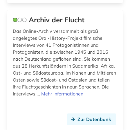
geschichte 800-1900 (2)
geschichte <1701-1800> (2)
Archiv der Flucht
geschichte der naturwissenschaften (1)
Das Online-Archiv versammelt als groß
geschichtswissenschaft (1)
angelegtes Oral-History-Projekt filmische
Interviews von 41 Protagonistinnen und
gesellschaft (1)
Protagonisten, die zwischen 1945 und 2016
nach Deutschland geflohen sind. Sie kommen
gesundheit &amp; ernährung (1)
aus 28 Herkunftsländern in Südamerika, Afrika,
gha-nikā (1)
Ost- und Südosteuropa, im Nahen und Mittleren
Osten sowie Südost- und Ostasien und teilen
giordano (1)
ihre Fluchtgeschichten in neun Sprachen. Die
Interviews ...
Mehr Informationen
giovanni francesco (1)
goethe (1)
Zur Datenbank
goethe, johann wolfgang von | schriftsteller;
publizist; politiker; jurist; naturwissenschaftler;