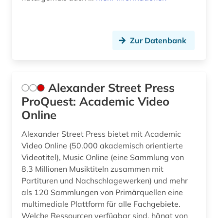
französisch (2)
frauen (1)
Zur Datenbank
frauenbewegung (1)
freiheit (1)
Alexander Street Press
friedcrich von (1)
ProQuest: Academic Video
friedensforschung (1)
Online
friedenspolitik (1)
Alexander Street Press bietet mit Academic
Video Online (50.000 akademisch orientierte
friedrich (6)
Videotitel), Music Online (eine Sammlung von
friedrich (1844-1900) (1)
8,3 Millionen Musiktiteln zusammen mit
Partituren und Nachschlagewerken) und mehr
friedrich nietzsche (1)
als 120 Sammlungen von Primärquellen eine
multimediale Plattform für alle Fachgebiete.
friedrich von (1)
Welche Ressourcen verfügbar sind, hängt von