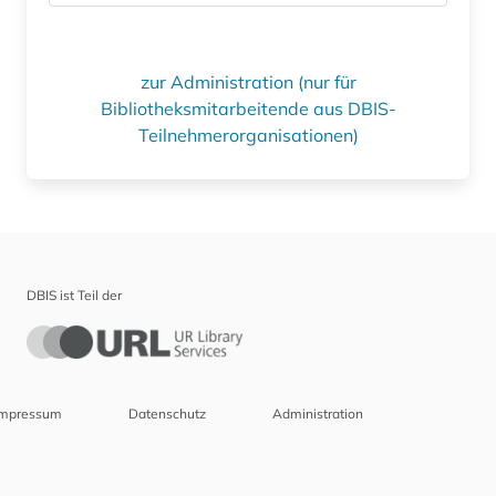
zur Administration (nur für
Bibliotheksmitarbeitende aus DBIS-
Teilnehmerorganisationen)
DBIS ist Teil der
Impressum
Datenschutz
Administration