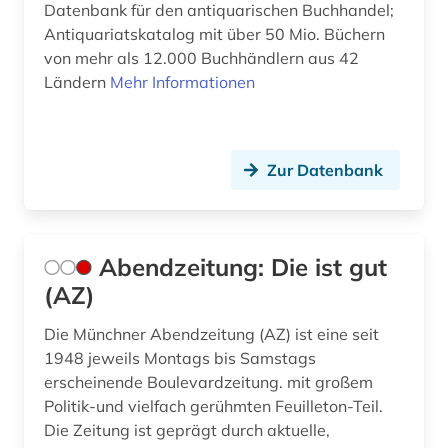
Datenbank für den antiquarischen Buchhandel;
betriebsrat (1)
Antiquariatskatalog mit über 50 Mio. Büchern
von mehr als 12.000 Buchhändlern aus 42
betriebsschutz (1)
Ländern
Mehr Informationen
betriebssystem (1)
betriebsverfassungsrecht (1)
Zur Datenbank
betriebswirtschaft (3)
betriebswirtschaftslehre (2)
Abendzeitung: Die ist gut
bevölkerung (2)
(AZ)
bevölkerungsentwicklung (1)
Die Münchner Abendzeitung (AZ) ist eine seit
1948 jeweils Montags bis Samstags
bewusstsein (1)
erscheinende Boulevardzeitung. mit großem
bezeichnungslehre (1)
Politik-und vielfach gerühmten Feuilleton-Teil.
Die Zeitung ist geprägt durch aktuelle,
bezugsquelle (1)