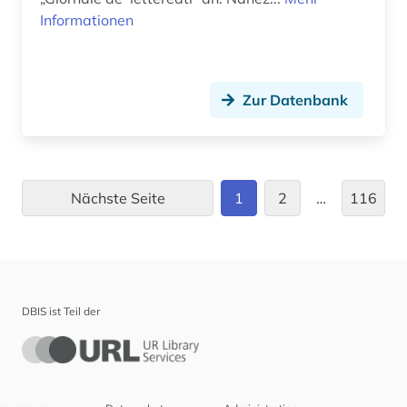
Informationen
biographische nachschlagewerke (1)
biographistik (1)
biologie (9)
Zur Datenbank
biomedical (1)
biotechnologie (2)
Nächste Seite
1
2
…
116
biowissenschaften (4)
blexen (1)
blog (2)
DBIS ist Teil der
blogportal (1)
bodensee-gebiet (1)
bodenökologie (1)