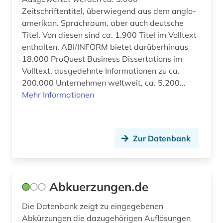
Zeitschriftentitel, überwiegend aus dem anglo-
bibliotheksbenutzung (1)
amerikan. Sprachraum, aber auch deutsche
Titel. Von diesen sind ca. 1.900 Titel im Volltext
bibliotheksbestand (2)
enthalten. ABI/INFORM bietet darüberhinaus
18.000 ProQuest Business Dissertations im
bibliothekskatalog (2)
Volltext, ausgedehnte Informationen zu ca.
bibliothekskatalog plus (1)
200.000 Unternehmen weltweit, ca. 5.200...
Mehr Informationen
bibliothekskataloge (1)
bibliotheksmaterial (1)
Zur Datenbank
bibliotheksservice-zentrum baden-
württemberg (1)
bibliothekswissenschaft (2)
Abkuerzungen.de
bibliothèque royale albert i. (2)
Die Datenbank zeigt zu eingegebenen
bilanz (1)
Abkürzungen die dazugehörigen Auflösungen