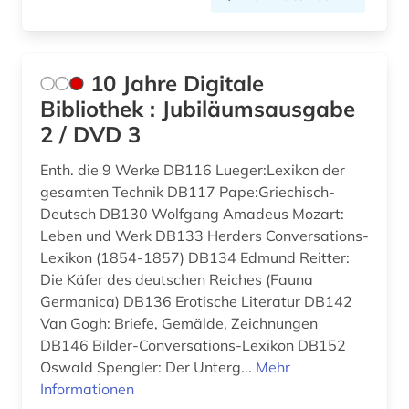
anthropogene klimaänderung (1)
Norwegen (11)
anthropologie (3)
Oesterreich (82)
10 Jahre Digitale
Bibliothek : Jubiläumsausgabe
antifaschismus (1)
Osmanisches Reich (3)
2 / DVD 3
antiheld (1)
Ostasien (21)
Enth. die 9 Werke DB116 Lueger:Lexikon der
antike (5)
Osteuropa (40)
gesamten Technik DB117 Pape:Griechisch-
Deutsch DB130 Wolfgang Amadeus Mozart:
antike religionen (1)
Ostmitteleuropa (7)
Leben und Werk DB133 Herders Conversations-
antiquariat (12)
Palaestina (3)
Lexikon (1854-1857) DB134 Edmund Reitter:
Die Käfer des deutschen Reiches (Fauna
antisemitismus (2)
Polen (18)
Germanica) DB136 Erotische Literatur DB142
Van Gogh: Briefe, Gemälde, Zeichnungen
anzeiger (1)
Portugal (12)
DB146 Bilder-Conversations-Lexikon DB152
aphorismus (1)
Oswald Spengler: Der Unterg...
Mehr
Rheinland-Pfalz (16)
Informationen
arabisch (11)
Roemisches Reich (2)