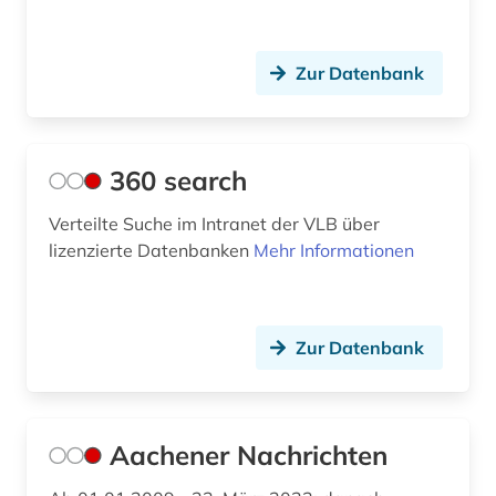
ausweisung (1)
autograf (1)
Zur Datenbank
autograph (3)
autographen (1)
360 search
autographensammlung (1)
Verteilte Suche im Intranet der VLB über
autor (2)
lizenzierte Datenbanken
Mehr Informationen
außenhandel (2)
außenpolitik (2)
Zur Datenbank
außerschulische bildung (1)
av-medien (1)
Aachener Nachrichten
av-medienarbeit (1)