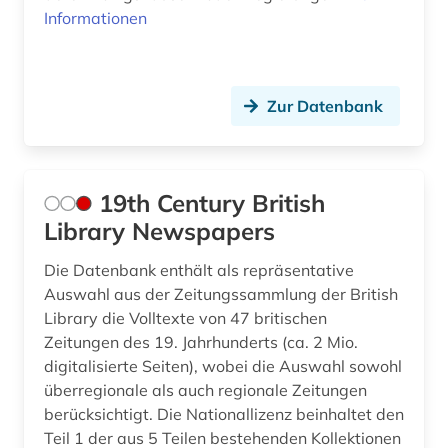
archive (2)
Ukraine (17)
Informationen
archivierung (2)
Ungarn (21)
archivwesen (1)
Vatikanstadt (2)
Zur Datenbank
archäologie (2)
Zypern (1)
argentinien (2)
19th Century British
arktis (1)
Library Newspapers
armeezeitungen (1)
Die Datenbank enthält als repräsentative
armenien (west) (1)
Auswahl aus der Zeitungssammlung der British
Library die Volltexte von 47 britischen
artik (1)
Zeitungen des 19. Jahrhunderts (ca. 2 Mio.
digitalisierte Seiten), wobei die Auswahl sowohl
artikel (1)
überregionale als auch regionale Zeitungen
artikelsuche (3)
berücksichtigt. Die Nationallizenz beinhaltet den
Teil 1 der aus 5 Teilen bestehenden Kollektionen