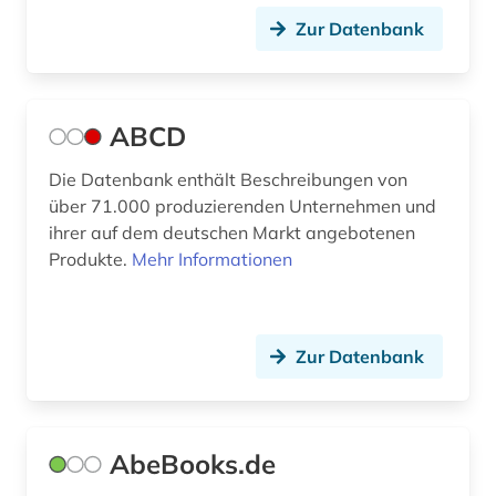
Zur Datenbank
berufsanfang (1)
berufung professur (2)
berühmte persönlichkeit (4)
ABCD
beschaffung (2)
Die Datenbank enthält Beschreibungen von
über 71.000 produzierenden Unternehmen und
besoldungsrecht (1)
ihrer auf dem deutschen Markt angebotenen
bestand (4)
Produkte.
Mehr Informationen
bestandserhalt (1)
bestandserhaltung (1)
Zur Datenbank
bestandsverzeichnis (2)
bestatter (1)
AbeBooks.de
betriebsdaten (1)