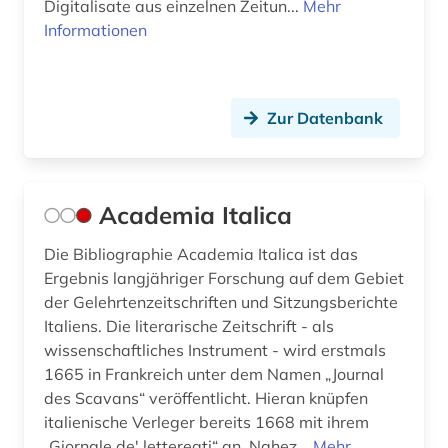
Digitalisate aus einzelnen Zeitun...
Mehr
bildungsangebot (1)
Informationen
bildungsarbeit (1)
bildungsforschung (1)
Zur Datenbank
bildwissenschaft (2)
bildwörterbuch (2)
Academia Italica
biografie (56)
Die Bibliographie Academia Italica ist das
biografie anfänge-1970 (1)
Ergebnis langjähriger Forschung auf dem Gebiet
der Gelehrtenzeitschriften und Sitzungsberichte
biographie (56)
Italiens. Die literarische Zeitschrift - als
wissenschaftliches Instrument - wird erstmals
biographie 1815-1950 (1)
1665 in Frankreich unter dem Namen „Journal
biographie 1815-2005 (1)
des Scavans“ veröffentlicht. Hieran knüpfen
italienische Verleger bereits 1668 mit ihrem
biographien (3)
„Giornale de' lettereati“ an. Nahez...
Mehr