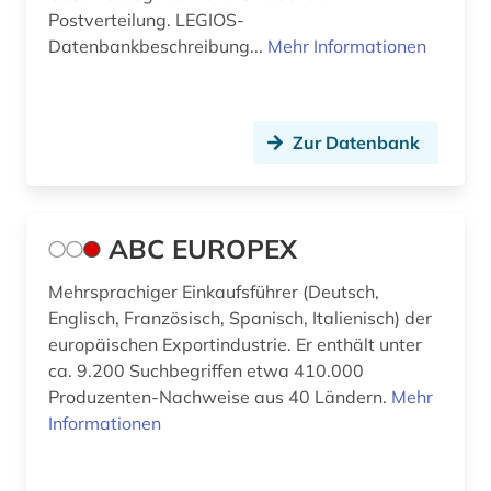
Postverteilung. LEGIOS-
bergbau (1)
Datenbankbeschreibung...
Mehr Informationen
berichte (1)
berichterstattung (1)
Zur Datenbank
berlin (25)
berliner zeitung (1)
ABC EUROPEX
bern (3)
Mehrsprachiger Einkaufsführer (Deutsch,
berne <wesermarsch> (1)
Englisch, Französisch, Spanisch, Italienisch) der
beruf (1)
europäischen Exportindustrie. Er enthält unter
ca. 9.200 Suchbegriffen etwa 410.000
berufliche bildung (1)
Produzenten-Nachweise aus 40 Ländern.
Mehr
Informationen
berufliche fortbildung (4)
berufliche weiterbildung (1)