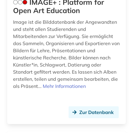
IMAGE+ : Platform for
alter (1)
Estland (13)
Open Art Education
alternativbewegung (1)
Europa (53)
Image ist die Bilddatenbank der Angewandten
und steht allen Studierenden und
altertum (3)
Finnland (16)
Mitarbeitenden zur Verfügung. Sie ermöglicht
das Sammeln, Organisieren und Exportieren von
altertumswissenschaft (4)
Frankreich (52)
Bildern für Lehre, Präsentationen und
altes buch (9)
GUS (6)
künstlerische Recherche. Bilder können nach
Künstler*in, Schlagwort, Datierung oder
altokzitanisch (1)
Griechenland (2)
Standort gefiltert werden. Es lassen sich Alben
erstellen, teilen und gemeinsam bearbeiten, die
alttürkisch (1)
Griechenland (Altertum) (1)
als Präsent...
Mehr Informationen
american anthropological association (1)
Großbritannien (83)
amerika (10)
Hamburg (12)
Zur Datenbank
amerikanisches englisch (4)
Hessen (28)
amerikanisches judentum (1)
Irland (16)