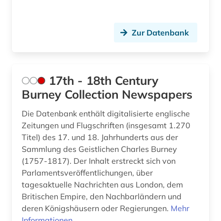
arabische literatur (2)
Rumänien (12)
Zur Datenbank
arabische philosophie (1)
Russland, Sowjetunion (57)
arabische staaten (1)
Saarland (10)
17th - 18th Century
arabische welt (1)
Sachsen (19)
Burney Collection Newspapers
arabisches sprachgebiet (1)
Sachsen-Anhalt (9)
Die Datenbank enthält digitalisierte englische
arabistik (4)
Schleswig-Holstein (7)
Zeitungen und Flugschriften (insgesamt 1.270
Titel) des 17. und 18. Jahrhunderts aus der
arbeit (7)
Schweden (24)
Sammlung des Geistlichen Charles Burney
arbeitnehmerschutz <gesundheitsschutz> (1)
Schweiz (70)
(1757-1817). Der Inhalt erstreckt sich von
Parlamentsveröffentlichungen, über
arbeitslosigkeit (1)
Serbien (13)
tagesaktuelle Nachrichten aus London, dem
Britischen Empire, den Nachbarländern und
arbeitsmarkt (2)
Skandinavien (4)
deren Königshäusern oder Regierungen.
Mehr
arbeitsmedizin (1)
Informationen
Slowakei (10)