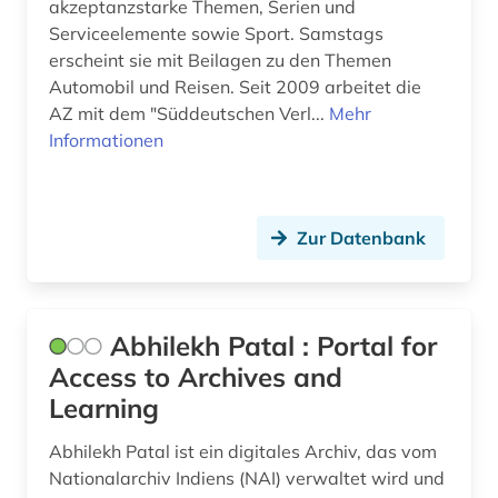
akzeptanzstarke Themen, Serien und
Serviceelemente sowie Sport. Samstags
bhutan (1)
erscheint sie mit Beilagen zu den Themen
bibiografie 1472-1700 (1)
Automobil und Reisen. Seit 2009 arbeitet die
AZ mit dem "Süddeutschen Verl...
Mehr
bibliografie (114)
Informationen
bibliografie 1470-1960 (1)
bibliografie 1896-1944 (1)
Zur Datenbank
bibliographie (156)
bibliographie 1400-1999 (1)
Abhilekh Patal : Portal for
bibliographie 1470-1960 (1)
Access to Archives and
bibliographie 1700-1900 (1)
Learning
bibliographie 1700-1944 (1)
Abhilekh Patal ist ein digitales Archiv, das vom
Nationalarchiv Indiens (NAI) verwaltet wird und
bibliographie 1886-1957 (1)