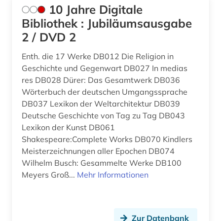
10 Jahre Digitale
amtsträger (1)
Luxemburg (6)
Bibliothek : Jubiläumsausgabe
2 / DVD 2
angewandte wissenschaft (1)
Makedonien (7)
angewandte wissenschaften (1)
Mecklenburg-Vorpommern (16)
Enth. die 17 Werke DB012 Die Religion in
Geschichte und Gegenwart DB027 In medias
anglistik (3)
Mittelamerika (22)
res DB028 Dürer: Das Gesamtwerk DB036
Wörterbuch der deutschen Umgangssprache
anglo-amerikanische beziehungen (1)
Moldawien (6)
DB037 Lexikon der Weltarchitektur DB039
Deutsche Geschichte von Tag zu Tag DB043
anhörung (1)
Monaco (1)
Lexikon der Kunst DB061
anlagenbau (1)
Montenegro (7)
Shakespeare:Complete Works DB070 Kindlers
Meisterzeichnungen aller Epochen DB074
anleitung (1)
Niederlande (27)
Wilhelm Busch: Gesammelte Werke DB100
Meyers Groß...
Mehr Informationen
anpassung (1)
Niedersachsen (32)
antarktis (1)
Nordamerika (14)
anthologie (3)
Nordrhein-Westfalen (24)
Zur Datenbank