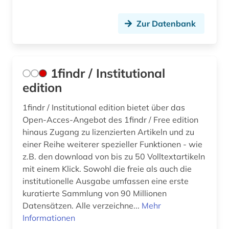
ausbildungsförderung (1)
Zur Datenbank
ausfalleffekt (1)
ausland (3)
auslandsaufenthalt (1)
1findr / Institutional
edition
ausleihe (1)
1findr / Institutional edition bietet über das
ausschreibung (2)
Open-Acces-Angebot des 1findr / Free edition
aussenwirtschaft (1)
hinaus Zugang zu lizenzierten Artikeln und zu
einer Reihe weiterer spezieller Funktionen - wie
aussprache (1)
z.B. den download von bis zu 50 Volltextartikeln
mit einem Klick. Sowohl die freie als auch die
ausstellung (1)
institutionelle Ausgabe umfassen eine erste
kuratierte Sammlung von 90 Millionen
australien (5)
Datensätzen. Alle verzeichne...
Mehr
auswanderung (3)
Informationen