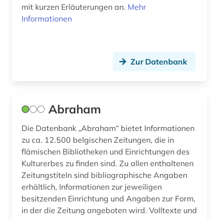
mit kurzen Erläuterungen an.
Mehr
bild (7)
Informationen
bild motiv (1)
bildarchiv (3)
Zur Datenbank
bildbearbeitung (2)
bilddatenbank (17)
Abraham
bildende kunst (1)
Die Datenbank „Abraham“ bietet Informationen
bilder (1)
zu ca. 12.500 belgischen Zeitungen, die in
bildliche darstellung (1)
flämischen Bibliotheken und Einrichtungen des
Kulturerbes zu finden sind. Zu allen enthaltenen
bildnis (4)
Zeitungstiteln sind bibliographische Angaben
erhältlich, Informationen zur jeweiligen
bildsammlung (1)
besitzenden Einrichtung und Angaben zur Form,
bildung (14)
in der die Zeitung angeboten wird. Volltexte und