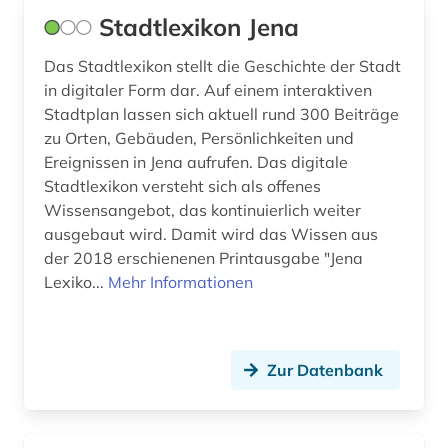
Stadtlexikon Jena
amerikanistik (1)
Island (5)
Das Stadtlexikon stellt die Geschichte der Stadt
amsterdam (1)
Israel (19)
in digitaler Form dar. Auf einem interaktiven
amt (1)
Italien (38)
Stadtplan lassen sich aktuell rund 300 Beiträge
zu Orten, Gebäuden, Persönlichkeiten und
amtliche informationen (1)
Japan (12)
Ereignissen in Jena aufrufen. Das digitale
Stadtlexikon versteht sich als offenes
amtliche publikation (1)
Jugoslawien (7)
Wissensangebot, das kontinuierlich weiter
amtliche statistik (1)
Kanada (25)
ausgebaut wird. Damit wird das Wissen aus
der 2018 erschienenen Printausgabe "Jena
amtliche veröffentlichung (1)
Korea (7)
Lexiko...
Mehr Informationen
amtsblatt (3)
Kroatien (18)
amtsdrucksache (2)
Lettland (9)
Zur Datenbank
amtsgericht (1)
Liechtenstein (5)
amtssprachen (1)
Litauen (9)