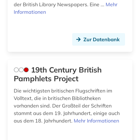
asch (1)
der British Library Newspapers. Eine ...
Mehr
Informationen
asean (1)
asien (6)
asienforschung (2)
Zur Datenbank
asienkunde (1)
astronomie (1)
19th Century British
Pamphlets Project
astronomy and astrophysics (1)
Die wichtigsten britischen Flugschriften im
asylpaket (1)
Volltext, die in britischen Bibliotheken
asylrecht (1)
vorhanden sind. Der Großteil der Schriften
stammt aus dem 19. Jahrhundert, einige auch
atlas (5)
aus dem 18. Jahrhundert.
Mehr Informationen
atmosphäre (1)