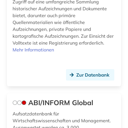
Zugriff auf eine umfangreiche Sammlung
historischer Aufzeichnungen und Dokumente
bibliographie 1945-2002 (1)
bietet, darunter auch primäre
bibliographie 1997 - 2001 (1)
Quellenmaterialien wie öffentliche
Aufzeichnungen, private Papiere und
bibliographie 1998 - 2000 (1)
kartografische Aufzeichnungen. Zur Einsicht der
Volltexte ist eine Registrierung erforderlich.
bibliographie bis 1900 (1)
Mehr Informationen
bibliometrie (4)
biblioteca de catalunya (1)
Zur Datenbank
biblioteca nacional (3)
biblioteca nacional de españa (1)
ABI/INFORM Global
bibliothek (30)
Aufsatzdatenbank für
bibliothek der hansestadt lübeck (1)
Wirtschaftswissenschaften und Management.
Ausgewertet werden ca. 3.000
bibliotheken (3)