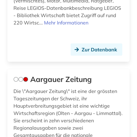
(Vermischtes), Motor, Multimedia, Ratgeber,
behörden (2)
Reise LEGIOS-Datenbankbeschreibung LEGIOS
- Bibliothek Wirtschaft bietet Zugriff auf rund
bekanntmachungen (1)
220 Wirtsc...
Mehr Informationen
belarus (2)
belarussen (1)
Zur Datenbank
belarussisch (1)
belfast (1)
Aargauer Zeitung
belgien (16)
Die \"Aargauer Zeitung\" ist eine der grössten
belgienforschung (1)
Tageszeitungen der Schweiz, ihr
Hauptverbreitungsgebiet ist eine wichtige
belletristik (2)
Wirtschaftsregion (Olten - Aargau - Limmattal).
benelux (1)
Sie erscheint in zehn verschiedenen
Regionalausgaben sowie zwei
beratung (1)
Gesamtausgaben für die nationale