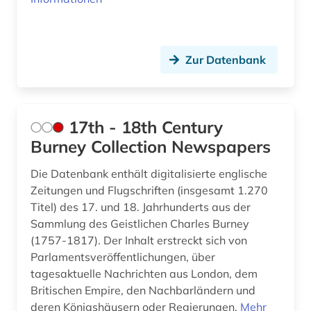
arbeitsrecht (3)
Slowenien (11)
arbeitsschutz (2)
Spanien (34)
Zur Datenbank
arbeitssicherheit (1)
Suedamerika (37)
arbeitssicherheitsrecht (1)
Suedasien (8)
17th - 18th Century
arbeitssoziologie (1)
Suedostasien (18)
Burney Collection Newspapers
architektur (5)
Suedosteuropa (22)
Die Datenbank enthält digitalisierte englische
Zeitungen und Flugschriften (insgesamt 1.270
architekturgeschichte (1)
Thueringen (11)
Titel) des 17. und 18. Jahrhunderts aus der
Sammlung des Geistlichen Charles Burney
archiv (37)
Tschechische Republik (14)
(1757-1817). Der Inhalt erstreckt sich von
archiv der new york times (1)
Tuerkei (12)
Parlamentsveröffentlichungen, über
tagesaktuelle Nachrichten aus London, dem
archivalien (2)
USA (89)
Britischen Empire, den Nachbarländern und
deren Königshäusern oder Regierungen.
Mehr