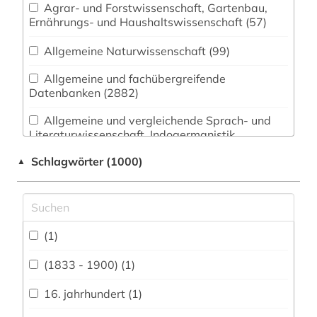
Agrar- und Forstwissenschaft, Gartenbau,
Ernährungs- und Haushaltswissenschaft (57)
Allgemeine Naturwissenschaft (99)
Allgemeine und fachübergreifende
Datenbanken (2882)
Allgemeine und vergleichende Sprach- und
Literaturwissenschaft. Indogermanistik.
Außereuropäische Sprachen und Literaturen
Schlagwörter (1000)
▲
(159)
Anglistik. Amerikanistik (198)
Archäologie (36)
(1)
Architektur, Bauingenieur- und
Vermessungswesen (67)
(1833 - 1900) (1)
Biologie, Biotechnologie (94)
16. jahrhundert (1)