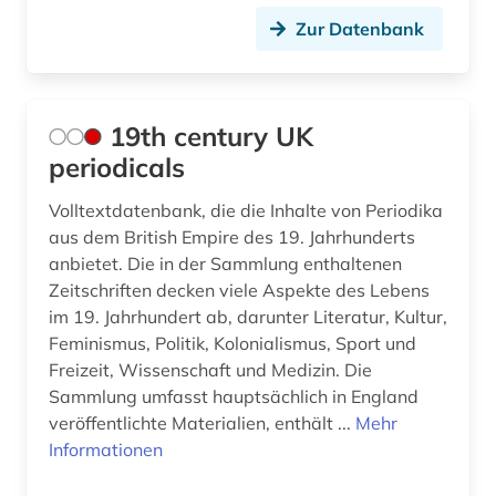
auckland (2)
Zur Datenbank
audiodatei (2)
audiothek (1)
19th century UK
audiovisuelle medien (4)
periodicals
audiovisuelles material (2)
Volltextdatenbank, die die Inhalte von Periodika
aufklärung (2)
aus dem British Empire des 19. Jahrhunderts
anbietet. Die in der Sammlung enthaltenen
aufsatz (2)
Zeitschriften decken viele Aspekte des Lebens
im 19. Jahrhundert ab, darunter Literatur, Kultur,
aufsatzdatenbank (2)
Feminismus, Politik, Kolonialismus, Sport und
Freizeit, Wissenschaft und Medizin. Die
auktionskatalog (1)
Sammlung umfasst hauptsächlich in England
auktionspreis (1)
veröffentlichte Materialien, enthält ...
Mehr
Informationen
ausbildungsberuf (1)