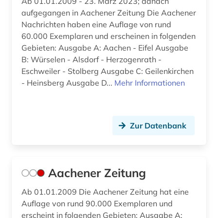
Ab 01.01.2009 - 23. März 2023; danach
av-medienzentrale (1)
aufgegangen in Aachener Zeitung Die Aachener
Nachrichten haben eine Auflage von rund
avantgarde (1)
60.000 Exemplaren und erscheinen in folgenden
bachelorarbeit (3)
Gebieten: Ausgabe A: Aachen - Eifel Ausgabe
B: Würselen - Alsdorf - Herzogenrath -
bad kissingen (1)
Eschweiler - Stolberg Ausgabe C: Geilenkirchen
- Heinsberg Ausgabe D...
Mehr Informationen
baden (2)
baden (baden) (1)
Zur Datenbank
baden-württemberg (21)
badische landesbibliothek (3)
balkanromanistik (1)
Aachener Zeitung
baltikum (2)
Ab 01.01.2009 Die Aachener Zeitung hat eine
Auflage von rund 90.000 Exemplaren und
baltistik (1)
erscheint in folgenden Gebieten: Ausgabe A: