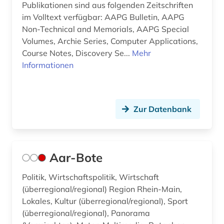
Publikationen sind aus folgenden Zeitschriften
bayerische staatsbibliothek (6)
im Volltext verfügbar: AAPG Bulletin, AAPG
Non-Technical and Memorials, AAPG Special
bayerische staatsbibliothek münchen (1)
Volumes, Archie Series, Computer Applications,
bayern (14)
Course Notes, Discovery Se...
Mehr
Informationen
beamtenrecht (1)
beamter (1)
Zur Datenbank
bedeutung (1)
begräbnisstätte (1)
beherbergungsgewerbe tourismus
Aar-Bote
volkswirtschaft tourismus gaststättengewerbe
hotelgewerbe kulturkontakt reisen tourismus (1)
Politik, Wirtschaftspolitik, Wirtschaft
(überregional/regional) Region Rhein-Main,
behindertenarbeit (1)
Lokales, Kultur (überregional/regional), Sport
(überregional/regional), Panorama
behörde (23)