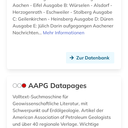
Aachen - Eifel Ausgabe B: Würselen - Alsdorf -
bamberg (3)
Herzogenrath - Eschweiler - Stolberg Ausgabe
bangkok (1)
C: Geilenkirchen - Heinsberg Ausgabe D: Düren
Ausgabe E: Jülich Darin aufgegangen Aachener
bangladesch (2)
Nachrichten...
Mehr Informationen
bankarchiv (1)
bankenstatistik (1)
Zur Datenbank
barcelona (2)
barock (1)
AAPG Datapages
barßel (1)
Volltext-Suchmaschine für
basel (3)
Geowissenschaftliche Literatur, mit
Schwerpunkt auf Erdölgeologie. Artikel der
bauwesen (1)
American Association of Petroleum Geologists
bayerisch-schwaben (2)
und über 40 regionale Verlage. Wichtige