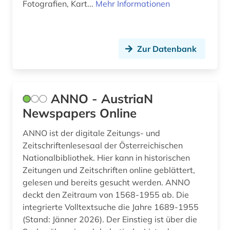
Fotografien, Kart...
Mehr Informationen
europa (3)
evaluation (1)
Zur Datenbank
evolutionary computation (1)
exponat (1)
fachportal (1)
ANNO - AustriaN
Newspapers Online
fachsprache (1)
ANNO ist der digitale Zeitungs- und
fachverband (1)
Zeitschriftenlesesaal der Österreichischen
farbherstellung (1)
Nationalbibliothek. Hier kann in historischen
Zeitungen und Zeitschriften online geblättert,
feinkeramik (1)
gelesen und bereits gesucht werden. ANNO
deckt den Zeitraum von 1568-1955 ab. Die
fernsehen (1)
integrierte Volltextsuche die Jahre 1689-1955
(Stand: Jänner 2026). Der Einstieg ist über die
film (1)