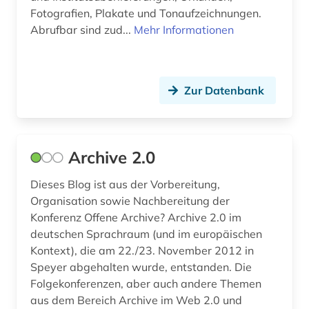
Fotografien, Plakate und Tonaufzeichnungen.
hochschullehrer (5)
Abrufbar sind zud...
Mehr Informationen
hochschulmanagement (1)
hochschulorganisation (1)
Zur Datenbank
hochschulpolitik (2)
hochschulprofil (1)
Archive 2.0
hochschulrecht (4)
hochschulschrift (5)
Dieses Blog ist aus der Vorbereitung,
Organisation sowie Nachbereitung der
hochschulschriften (1)
Konferenz Offene Archive? Archive 2.0 im
deutschen Sprachraum (und im europäischen
hochschulunterricht (1)
Kontext), die am 22./23. November 2012 in
Speyer abgehalten wurde, entstanden. Die
hochschulverwaltung (1)
Folgekonferenzen, aber auch andere Themen
hochschulwesen (9)
aus dem Bereich Archive im Web 2.0 und