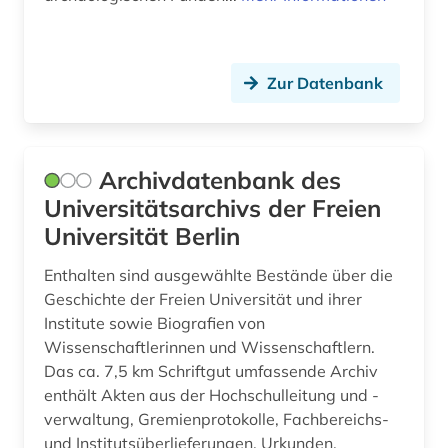
(1)
herzog august bibliothek (1)
Zur Datenbank
hessen (1)
hirt (1)
Archivdatenbank des
hochschul- und universitätswesen (1)
Universitätsarchivs der Freien
hochschularchiv (2)
Universität Berlin
hochschuldidaktik (2)
Enthalten sind ausgewählte Bestände über die
Geschichte der Freien Universität und ihrer
hochschule (13)
Institute sowie Biografien von
hochschule für bildende künste (1)
Wissenschaftlerinnen und Wissenschaftlern.
Das ca. 7,5 km Schriftgut umfassende Archiv
hochschulen (2)
enthält Akten aus der Hochschulleitung und -
verwaltung, Gremienprotokolle, Fachbereichs-
hochschulinstitut (1)
und Institutsüberlieferungen, Urkunden,