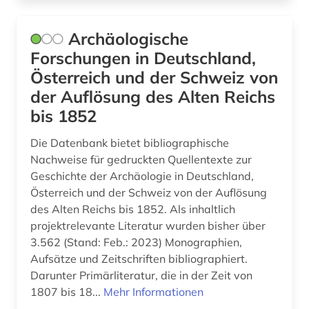
geschichte <1680-1800> (1)
Archäologische
geschichte <1701-1800> (1)
Forschungen in Deutschland,
Österreich und der Schweiz von
geschichte der naturwissenschaften (1)
der Auflösung des Alten Reichs
geschlechterforschung (1)
bis 1852
gesundheit &amp; ernährung (1)
Die Datenbank bietet bibliographische
Nachweise für gedruckten Quellentexte zur
gesundheitswissenschaften (1)
Geschichte der Archäologie in Deutschland,
Österreich und der Schweiz von der Auflösung
gießen (1)
des Alten Reichs bis 1852. Als inhaltlich
glossar (1)
projektrelevante Literatur wurden bisher über
3.562 (Stand: Feb.: 2023) Monographien,
gottfried wilhelm leibniz (1)
Aufsätze und Zeitschriften bibliographiert.
Darunter Primärliteratur, die in der Zeit von
grafik (1)
1807 bis 18...
Mehr Informationen
graphik (1)