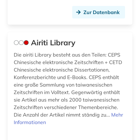
digital object identifier (1)
Zur Datenbank
digitale edition (2)
digitalisat (1)
Airiti Library
digitalisate (1)
digitalisierung (1)
Die airiti Library besteht aus den Teilen: CEPS
Chinesische elektronische Zeitschriften + CETD
diplomarbeit (3)
Chinesische elektronische Dissertationen,
Konferenzberichte und E-Books. CEPS enthält
discovery service (1)
eine große Sammlung von taiwanesischen
Zeitschriften im Volltext. Gegenwärtig enthält
dissertation (4)
sie Artikel aus mehr als 2000 taiwanesischen
doi (1)
Zeitschriften verschiedener Themenbereiche.
Die Anzahl der Artikel nimmt ständig zu...
Mehr
doktorarbeit (1)
Informationen
dokument (1)