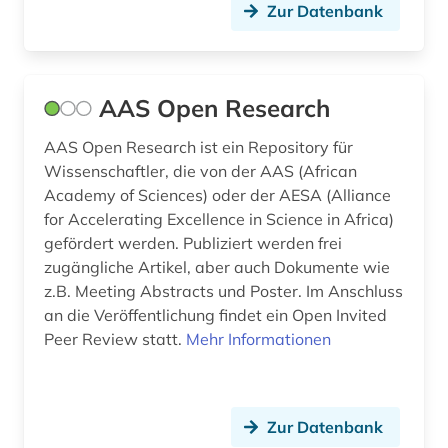
Zur Datenbank
Roemisches Reich (1)
baden-württemberg (2)
Russland, Sowjetunion (4)
bartensleben <familie> (1)
Saarland (1)
basel (1)
AAS Open Research
Sachsen (1)
bauakademie (1)
AAS Open Research ist ein Repository für
Wissenschaftler, die von der AAS (African
Sachsen-Anhalt (2)
bayern (1)
Academy of Sciences) oder der AESA (Alliance
for Accelerating Excellence in Science in Africa)
Schweden (3)
belgien (1)
gefördert werden. Publiziert werden frei
Schweiz (4)
benin (1)
zugängliche Artikel, aber auch Dokumente wie
z.B. Meeting Abstracts und Poster. Im Anschluss
Suedamerika (1)
berichterstattung (1)
an die Veröffentlichung findet ein Open Invited
Peer Review statt.
Mehr Informationen
Suedasien (1)
berlin (4)
Thueringen (1)
berufe (1)
Tschechische Republik (1)
Zur Datenbank
bezeichnung (1)