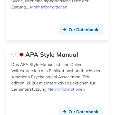
Suche, über eine alphabetische Liste der
finnland (1)
Zeitung...
Mehr Informationen
forschung (22)
forschung / außeruniversitäre forschung (1)
Zur Datenbank
forschung und entwicklung (2)
forschungsbibliothek gotha (1)
APA Style Manual
forschungsdaten (1)
Das APA Style Manual ist eine Online-
forschungseinrichtung (4)
Volltextversion des Publikationshandbuchs der
American Psychological Association (7th
forschungsergebnis (1)
edition, 2020) mit interaktiven Lektionen zur
Lernunterstützung
Mehr Informationen
forschungsförderung (6)
forschungsinstitut (1)
forschungsmethodik (1)
Zur Datenbank