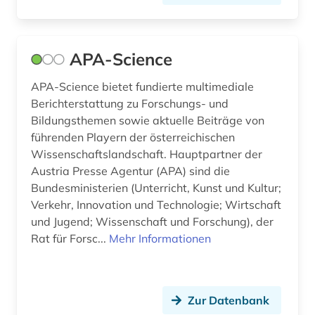
forschungsprojekt (4)
forschungsstipendium (2)
APA-Science
fotografie (1)
APA-Science bietet fundierte multimediale
Berichterstattung zu Forschungs- und
frankfurt (1)
Bildungsthemen sowie aktuelle Beiträge von
frau (1)
führenden Playern der österreichischen
Wissenschaftslandschaft. Hauptpartner der
frauenbewegung (1)
Austria Presse Agentur (APA) sind die
Bundesministerien (Unterricht, Kunst und Kultur;
freie plattform (1)
Verkehr, Innovation und Technologie; Wirtschaft
freie universität berlin (1)
und Jugend; Wissenschaft und Forschung), der
Rat für Forsc...
Mehr Informationen
freskomalerei (1)
fruchtbringende gesellschaft (1)
Zur Datenbank
fördermittel (1)