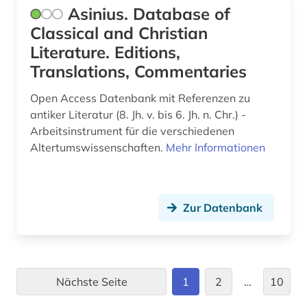
Asinius. Database of
kunstmuseum (1)
Classical and Christian
kunsttechnologie (1)
Literature. Editions,
künstler (2)
Translations, Commentaries
landesarchiv thüringen - staatsarchiv gotha
Open Access Datenbank mit Referenzen zu
(1)
antiker Literatur (8. Jh. v. bis 6. Jh. n. Chr.) -
Arbeitsinstrument für die verschiedenen
landeskunde (2)
Altertumswissenschaften.
Mehr Informationen
landschaftsarchitektur (1)
lateinamerika (1)
Zur Datenbank
lehramt (1)
lehre (2)
lehrmittel (2)
Nächste Seite
1
2
…
10
leichenpredigt (1)