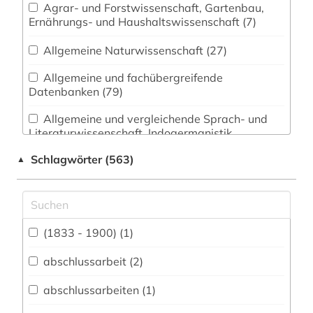
Agrar- und Forstwissenschaft, Gartenbau,
Ernährungs- und Haushaltswissenschaft (7)
Allgemeine Naturwissenschaft (27)
Allgemeine und fachübergreifende
Datenbanken (79)
Allgemeine und vergleichende Sprach- und
Literaturwissenschaft. Indogermanistik.
Außereuropäische Sprachen und Literaturen (25)
Schlagwörter (563)
▲
Anglistik. Amerikanistik (19)
Archäologie (30)
Architektur, Bauingenieur- und
(1833 - 1900) (1)
Vermessungswesen (21)
abschlussarbeit (2)
Biologie, Biotechnologie (18)
abschlussarbeiten (1)
Buch- und Bibliothekswesen,