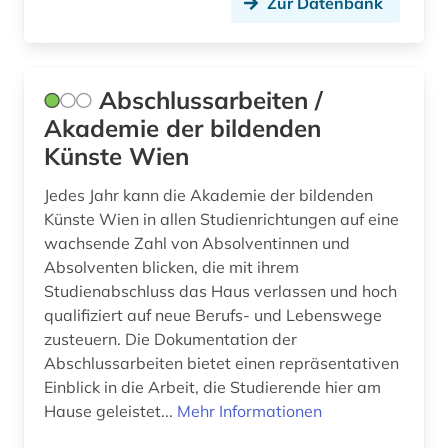
Zur Datenbank
brief (3)
briefe (1)
Abschlussarbeiten /
briefsammlung (3)
Akademie der bildenden
Künste Wien
buchgeschichte (1)
buchhandel (1)
Jedes Jahr kann die Akademie der bildenden
Künste Wien in allen Studienrichtungen auf eine
buchwissenschaft (1)
wachsende Zahl von Absolventinnen und
Absolventen blicken, die mit ihrem
burkina faso (1)
Studienabschluss das Haus verlassen und hoch
qualifiziert auf neue Berufs- und Lebenswege
böhmen (1)
zusteuern. Die Dokumentation der
charles (1809-1882) (1)
Abschlussarbeiten bietet einen repräsentativen
Einblick in die Arbeit, die Studierende hier am
chemie (4)
Hause geleistet...
Mehr Informationen
cognitive neuroscience (1)