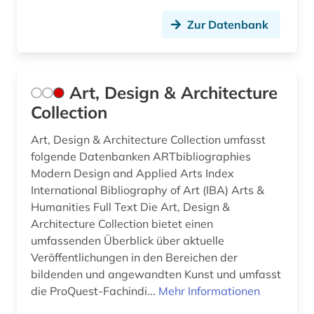
italianistik (1)
Zur Datenbank
japan (3)
karte (1)
Art, Design & Architecture
kassel (1)
Collection
katalog (2)
Art, Design & Architecture Collection umfasst
kirchengeschichte (1)
folgende Datenbanken ARTbibliographies
Modern Design and Applied Arts Index
klassische archäologie (1)
International Bibliography of Art (IBA) Arts &
klassische philologie (3)
Humanities Full Text Die Art, Design &
Architecture Collection bietet einen
klassische studien (2)
umfassenden Überblick über aktuelle
Veröffentlichungen in den Bereichen der
kolonial (1)
bildenden und angewandten Kunst und umfasst
die ProQuest-Fachindi...
Mehr Informationen
kolonialreich (1)