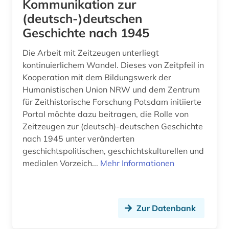
Kommunikation zur
(deutsch-)deutschen
geowissenschaften (2)
Geschichte nach 1945
germanistik (2)
Die Arbeit mit Zeitzeugen unterliegt
geschichte (13)
kontinuierlichem Wandel. Dieses von Zeitpfeil in
Kooperation mit dem Bildungswerk der
geschichte 1000-2000 (1)
Humanistischen Union NRW und dem Zentrum
geschichte 1450-1950 (1)
für Zeithistorische Forschung Potsdam initiierte
Portal möchte dazu beitragen, die Rolle von
geschichte 1809 - 1935 (1)
Zeitzeugen zur (deutsch)-deutschen Geschichte
nach 1945 unter veränderten
geschichte 1810-1850 (1)
geschichtspolitischen, geschichtskulturellen und
geschichte 1944-1948 (1)
medialen Vorzeich...
Mehr Informationen
geschichte 1945- (1)
geschichte 1948 (1)
Zur Datenbank
geschichte <1250-1550> (1)