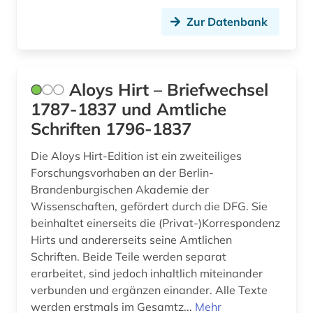
dokumentenserver (3)
Zur Datenbank
dreißigjähriger krieg (1)
dresden (1)
Aloys Hirt – Briefwechsel
drittmittel (1)
1787-1837 und Amtliche
drittmittelforschung (1)
Schriften 1796-1837
e-learning (3)
Die Aloys Hirt-Edition ist ein zweiteiliges
Forschungsvorhaben an der Berlin-
edition (1)
Brandenburgischen Akademie der
Wissenschaften, gefördert durch die DFG. Sie
elektronik (1)
beinhaltet einerseits die (Privat-)Korrespondenz
elektronische ressource (1)
Hirts und andererseits seine Amtlichen
Schriften. Beide Teile werden separat
elektronische zeitschrift (2)
erarbeitet, sind jedoch inhaltlich miteinander
verbunden und ergänzen einander. Alle Texte
elektronisches buch (14)
werden erstmals im Gesamtz...
Mehr