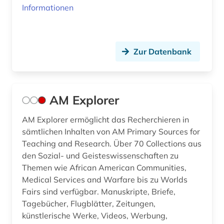
Informationen
elektrotechnik (1)
elsass (1)
england (2)
Zur Datenbank
englisch (1)
entwicklung (1)
AM Explorer
entwicklungspolitik (1)
AM Explorer ermöglicht das Recherchieren in
enzyklopädie (1)
sämtlichen Inhalten von AM Primary Sources for
Teaching and Research. Über 70 Collections aus
erfurt (1)
den Sozial- und Geisteswissenschaften zu
Themen wie African American Communities,
erziehungswesen (1)
Medical Services and Warfare bis zu Worlds
Fairs sind verfügbar. Manuskripte, Briefe,
erziehungswissenschaft (1)
Tagebücher, Flugblätter, Zeitungen,
ethnologie (2)
künstlerische Werke, Videos, Werbung,