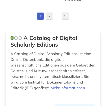
Großbritannien (5)
asiatische sprachen (1)
Theologie und Religionswissenschaften (26)
Hessen (2)
asien (1)
1
2
…
10
Werkstoffwissenschaften und
Irland (1)
Fertigungstechnik (13)
audio recordings (1)
Italien (1)
aufklärung (2)
Wirtschaftswissenschaften (24)
A Catalog of Digital
Japan (3)
Wissenschaftskunde, Forschung, Hochschul-,
aufsatzdatenbank (1)
Scholarly Editions
Museumswesen (233)
Mecklenburg-Vorpommern (2)
auktionskatalog (2)
A Catalog of Digital Scholarly Editions ist eine
Online-Datenbank, die digitale
Niederlande (3)
ausländisches kulturgut (1)
wissenschaftliche Editionen aus dem Gebiet der
Geistes- und Kulturwissenschaften erfasst,
Niedersachsen (4)
ausstellung (1)
beschreibt und systematisch klassifiziert. Sie
Oesterreich (6)
australien (1)
wird vom Institut für Dokumentologie und
Editorik (IDE) gepflegt.
Mehr Informationen
Portugal (1)
autografen (1)
Rheinland-Pfalz (1)
bachelorarbeit (3)