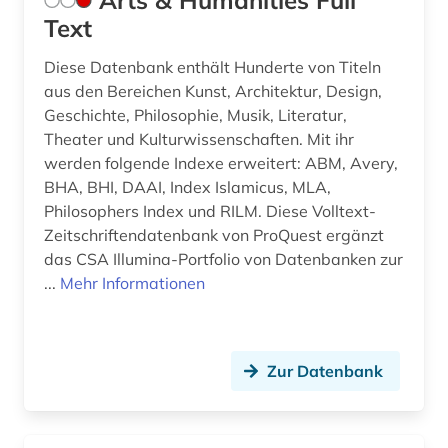
Arts & Humanities Full
kulturgeschichte (2)
Text
kulturgut (2)
Diese Datenbank enthält Hunderte von Titeln
aus den Bereichen Kunst, Architektur, Design,
kulturgüterschutz (1)
Geschichte, Philosophie, Musik, Literatur,
kulturmanagement (1)
Theater und Kulturwissenschaften. Mit ihr
werden folgende Indexe erweitert: ABM, Avery,
kulturpolitik (1)
BHA, BHI, DAAI, Index Islamicus, MLA,
Philosophers Index und RILM. Diese Volltext-
kulturverband (1)
Zeitschriftendatenbank von ProQuest ergänzt
kulturwissenschaften (8)
das CSA Illumina-Portfolio von Datenbanken zur
...
Mehr Informationen
kunst (10)
kunstgalerie (1)
Zur Datenbank
kunstgeschichte (8)
kunsthandwerk (3)