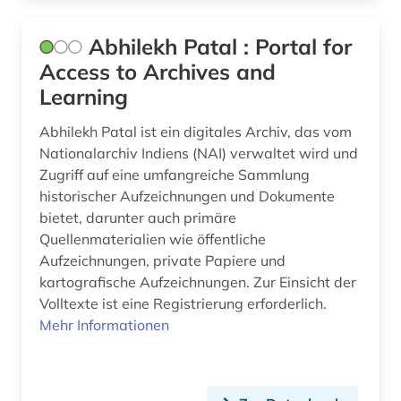
bildungswesen (1)
Abhilekh Patal : Portal for
bio- und geophysik (1)
Access to Archives and
Learning
biographie (4)
Abhilekh Patal ist ein digitales Archiv, das vom
biologie (1)
Nationalarchiv Indiens (NAI) verwaltet wird und
biologiestudium (1)
Zugriff auf eine umfangreiche Sammlung
historischer Aufzeichnungen und Dokumente
biomedizinische technik (1)
bietet, darunter auch primäre
Quellenmaterialien wie öffentliche
biowissenschaften (1)
Aufzeichnungen, private Papiere und
book e (1)
kartografische Aufzeichnungen. Zur Einsicht der
Volltexte ist eine Registrierung erforderlich.
botanik (1)
Mehr Informationen
brandenburg (1)
braunschweig (1)