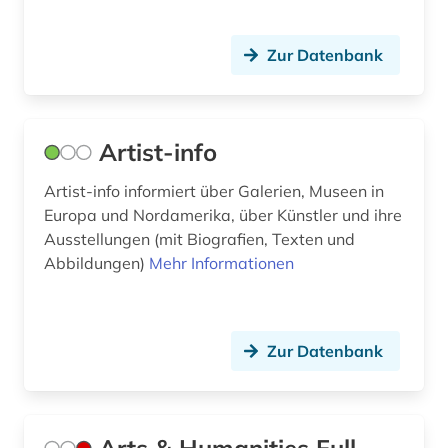
kommentar (4)
kommunikation (1)
Zur Datenbank
konferenzschrift (1)
konfiskation (1)
Artist-info
konkordanz (1)
Artist-info informiert über Galerien, Museen in
konservierung (2)
Europa und Nordamerika, über Künstler und ihre
Ausstellungen (mit Biografien, Texten und
krakau (1)
Abbildungen)
Mehr Informationen
kriegsbeute (2)
krippe (1)
Zur Datenbank
kultur (1)
kulturerbe (3)