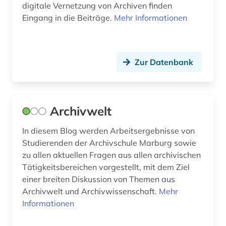
digitale Vernetzung von Archiven finden
human-computer interface (1)
Eingang in die Beiträge.
Mehr Informationen
ilias (1)
illustrator (1)
Zur Datenbank
immatrikulation (1)
indien (1)
Archivwelt
indigenes volk (1)
In diesem Blog werden Arbeitsergebnisse von
industrie (1)
Studierenden der Archivschule Marburg sowie
zu allen aktuellen Fragen aus allen archivischen
industriedesign (1)
Tätigkeitsbereichen vorgestellt, mit dem Ziel
informatik (1)
einer breiten Diskussion von Themen aus
Archivwelt und Archivwissenschaft.
Mehr
informatik und kommunikationstechnik (1)
Informationen
informationswesen (1)