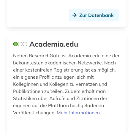
coworking (1)
Zur Datenbank
côte divoire (1)
darwin, charles | naturwissenschaftler;
biologe; geologe (1)
Academia.edu
datenbank (1)
Neben ResearchGate ist Academia.edu eine der
bekanntesten akademischen Netzwerke. Nach
datenschutz (1)
einer kostenfreien Registrierung ist es möglich,
de inventoribus rerum (1)
ein eigenes Profil anzulegen, sich mit
Kolleginnen und Kollegen zu vernetzen und
deckenmalerei (1)
Publikationen zu teilen. Zudem erhält man
Statistiken über Aufrufe und Zitationen der
dekorative kunst (1)
eigenen auf die Plattform hochgeladenen
dendi (1)
Veröffentlichungen.
Mehr Informationen
design (3)