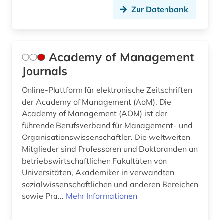
design history (1)
Zur Datenbank
dessau (1)
det kongelige bibliotek (1)
Academy of Management
deutsch (1)
Journals
deutsche forschungsgemeinschaft (2)
Online-Plattform für elektronische Zeitschriften
der Academy of Management (AoM). Die
deutschland (16)
Academy of Management (AOM) ist der
führende Berufsverband für Management- und
deutschland (ddr) (1)
Organisationswissenschaftler. Die weltweiten
deutschland (gebiet unter alliierter besatzung,
Mitglieder sind Professoren und Doktoranden an
sowjetische zone) (1)
betriebswirtschaftlichen Fakultäten von
Universitäten, Akademiker in verwandten
deutschland forschungsprojekt bibliographie
sozialwissenschaftlichen und anderen Bereichen
(1)
sowie Pra...
Mehr Informationen
digital database (1)