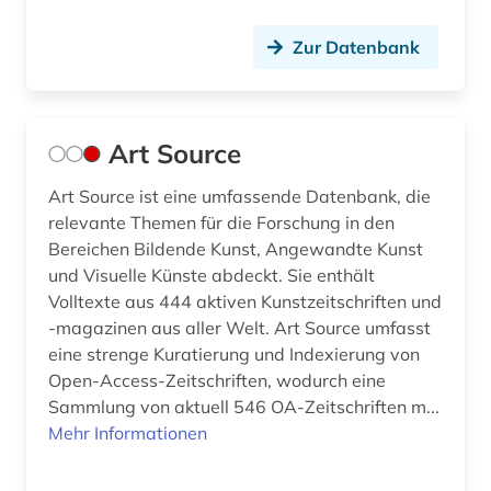
ingenieurhochschule für seefahrt
Zur Datenbank
warnemünde-wustrow (1)
ingenieurswesen (1)
ingenieurwissenschaften (1)
Art Source
innenarchitektur (1)
Art Source ist eine umfassende Datenbank, die
relevante Themen für die Forschung in den
innsbruck (1)
Bereichen Bildende Kunst, Angewandte Kunst
internationale politik (1)
und Visuelle Künste abdeckt. Sie enthält
Volltexte aus 444 aktiven Kunstzeitschriften und
internet (1)
-magazinen aus aller Welt. Art Source umfasst
eine strenge Kuratierung und Indexierung von
inventar (1)
Open-Access-Zeitschriften, wodurch eine
Sammlung von aktuell 546 OA-Zeitschriften m...
irland (1)
Mehr Informationen
islam (2)