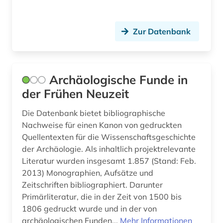
graphiker (1)
Zur Datenbank
großbritannien (2)
gymnasium philanthopinum (1)
Archäologische Funde in
habilitation (1)
der Frühen Neuzeit
halle (1)
Die Datenbank bietet bibliographische
handbuch (2)
Nachweise für einen Kanon von gedruckten
Quellentexten für die Wissenschaftsgeschichte
handschrift (2)
der Archäologie. Als inhaltlich projektrelevante
Literatur wurden insgesamt 1.857 (Stand: Feb.
handschriftenkunde (1)
2013) Monographien, Aufsätze und
hannover (1)
Zeitschriften bibliographiert. Darunter
Primärliteratur, die in der Zeit von 1500 bis
hausa (1)
1806 gedruckt wurde und in der von
archäologischen Funden...
Mehr Informationen
heidelberger akademie der wissenschaften