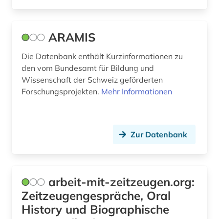
förderung (5)
führer (1)
ARAMIS
galloromanistik (1)
Die Datenbank enthält Kurzinformationen zu
den vom Bundesamt für Bildung und
gebrauchsgegenstand (1)
Wissenschaft der Schweiz geförderten
Forschungsprojekten.
Mehr Informationen
gedenkstätte (1)
geisteswissenschaften (10)
geldern (1)
Zur Datenbank
gelehrtenverzeichnis (1)
gemälde (1)
arbeit-mit-zeitzeugen.org:
Zeitzeugengespräche, Oral
gender studies (1)
History und Biographische
geografie (2)