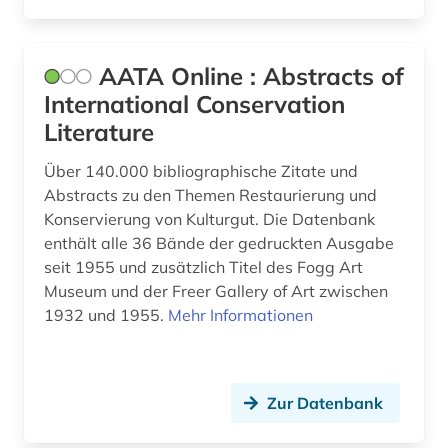
Tuerkei (1)
bibliografie (5)
Ungarn (3)
bibliographie (2)
AATA Online : Abstracts of
International Conservation
bibliometrie (1)
Literature
bibliothek (4)
Über 140.000 bibliographische Zitate und
bibliotheksbestand (1)
Abstracts zu den Themen Restaurierung und
Konservierung von Kulturgut. Die Datenbank
bibliotheksgeschichte (1)
enthält alle 36 Bände der gedruckten Ausgabe
seit 1955 und zusätzlich Titel des Fogg Art
bibliothekswesen (1)
Museum und der Freer Gallery of Art zwischen
bilddatenbank (4)
1932 und 1955.
Mehr Informationen
bildteppich (1)
bildung (2)
Zur Datenbank
bildungsforschung (1)