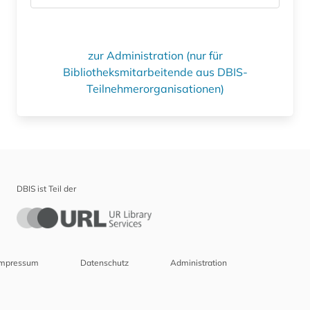
zur Administration (nur für
Bibliotheksmitarbeitende aus DBIS-
Teilnehmerorganisationen)
DBIS ist Teil der
Impressum
Datenschutz
Administration