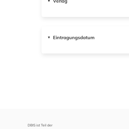
Verlag
▼
Eintragungsdatum
▼
DBIS ist Teil der