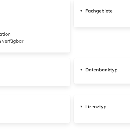
Fachgebiete
▼
ation
n verfügbar
Datenbanktyp
▼
Lizenztyp
▼