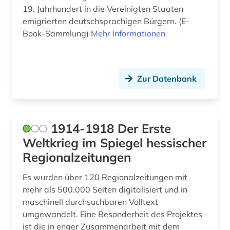
bartensleben <familie> (1)
19. Jahrhundert in die Vereinigten Staaten
emigrierten deutschsprachigen Bürgern. (E-
barßel (1)
Book-Sammlung)
Mehr Informationen
basel (1)
baudenkmal (2)
Zur Datenbank
bauernhof (5)
bauernkrieg &lt (1)
1914-1918 Der Erste
bauingenieurwesen (1)
Weltkrieg im Spiegel hessischer
bautzen (1)
Regionalzeitungen
bauunternehmer (1)
Es wurden über 120 Regionalzeitungen mit
mehr als 500.000 Seiten digitalisiert und in
bauwerk (1)
maschinell durchsuchbaren Volltext
bayerisch-schwaben (1)
umgewandelt. Eine Besonderheit des Projektes
ist die in enger Zusammenarbeit mit dem