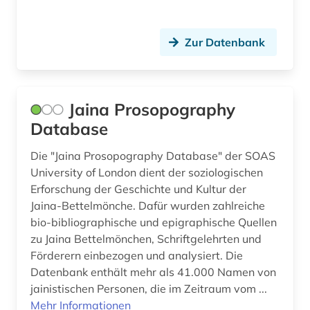
Ostasien (20)
altgriechisch (1)
Osteuropa (43)
Zur Datenbank
altgutnisch (1)
Ostmitteleuropa (20)
althochdeutsch (1)
Palaestina (8)
altisländisch (1)
Jaina Prosopography
Polen (49)
Database
altkarte (1)
Portugal (7)
Die "Jaina Prosopography Database" der SOAS
altnorwegisch (1)
University of London dient der soziologischen
Rheinland-Pfalz (11)
altokzitanisch (1)
Erforschung der Geschichte und Kultur der
Jaina-Bettelmönche. Dafür wurden zahlreiche
Roemisches Reich (12)
altorientalistik (2)
bio-bibliographische und epigraphische Quellen
Rumänien (13)
zu Jaina Bettelmönchen, Schriftgelehrten und
altschwedisch (1)
Förderern einbezogen und analysiert. Die
Russland, Sowjetunion (87)
Datenbank enthält mehr als 41.000 Namen von
altsächsisch (1)
jainistischen Personen, die im Zeitraum vom ...
Saarland (4)
amager (1)
Mehr Informationen