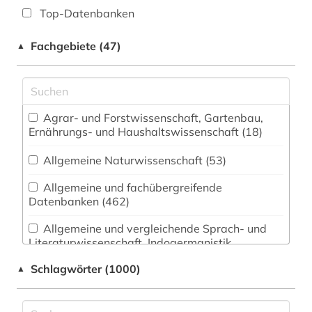
Top-Datenbanken
Fachgebiete (47)
▲
Agrar- und Forstwissenschaft, Gartenbau,
Ernährungs- und Haushaltswissenschaft (18)
Allgemeine Naturwissenschaft (53)
Allgemeine und fachübergreifende
Datenbanken (462)
Allgemeine und vergleichende Sprach- und
Literaturwissenschaft. Indogermanistik.
Außereuropäische Sprachen und Literaturen
Schlagwörter (1000)
▲
(172)
Anglistik. Amerikanistik (199)