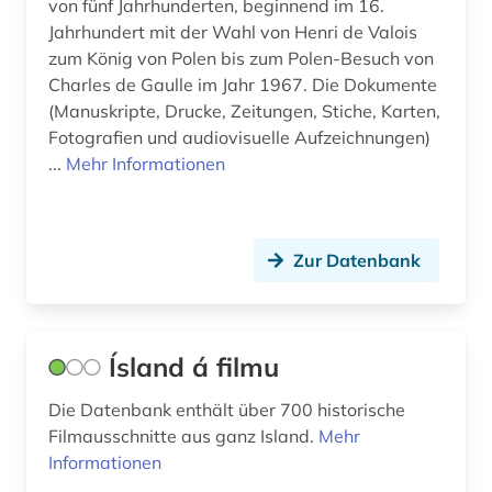
von fünf Jahrhunderten, beginnend im 16.
Mittelamerika (30)
alter orient (4)
Jahrhundert mit der Wahl von Henri de Valois
Moldawien (7)
zum König von Polen bis zum Polen-Besuch von
alternativbewegung (2)
Charles de Gaulle im Jahr 1967. Die Dokumente
Monaco (1)
(Manuskripte, Drucke, Zeitungen, Stiche, Karten,
altersversorung (1)
Fotografien und audiovisuelle Aufzeichnungen)
Montenegro (8)
altertum (19)
...
Mehr Informationen
Niederlande (58)
altertumswissenschaft (14)
Niedersachsen (24)
altertumswissenschaften (4)
Zur Datenbank
Nordamerika (22)
altes buch (10)
Nordrhein-Westfalen (11)
altes testament (1)
Ísland á filmu
Norwegen (77)
altes ägypten (1)
Die Datenbank enthält über 700 historische
Oesterreich (99)
altfäröisch (1)
Filmausschnitte aus ganz Island.
Mehr
Osmanisches Reich (10)
Informationen
altgermanistik (3)