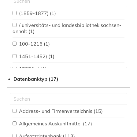
Archäologie (140)
(1859-1877) (1)
Architektur, Bauingenieur- und
Vermessungswesen (66)
/ universitäts- und landesbibliothek sachsen-
anhalt (1)
Biologie, Biotechnologie (39)
100-1216 (1)
Buch- und Bibliothekswesen,
Informationswissenschaft (129)
1451-1452) (1)
Chemie und Pharmazie (18)
1525&gt (1)
Datenbanktyp (17)
▲
Elektrotechnik, Elektronik, Nachrichtentechnik
1535-1920 (1)
(11)
16. jahrhundert (1)
Energietechnik (13)
1600-1800 (1)
Ethnologie (208)
Address- und Firmenverzeichnis (15
)
1680-1648 (1)
Fachinformationsdienst Benelux / Low
Allgemeines Auskunftmittel (17
)
Countries Studies (78)
1706-1790 (1)
Aufsatzdatenbank (113
)