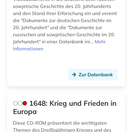
arbeiterbewegung (12)
sowjetische Geschichte des 20. Jahrhunderts
arbeiterin (1)
und den Stand ihrer Erforschung ein und vereint
die "Dokumente zur deutschen Geschichte im
arbeiterklasse (1)
20. Jahrhundert" und die "Dokumente zur
russischen und sowjetischen Geschichte im 20.
arbeitsbeziehungen (1)
Jahrhundert" in einer Datenbank mi...
Mehr
Informationen
arbeitskampf (1)
architektur (11)
architekturgeschichte (1)
Zur Datenbank
archiv (55)
archiv für kindertexte eva maria kohl (1)
1648: Krieg und Frieden in
archival documents (1)
Europa
archivalien (5)
Diese CD-ROM präsentiert die wichtigsten
Themen des Dreißigjährigen Krieges und des