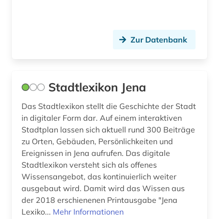
Sachsen (22)
american indian movement (1)
Sachsen-Anhalt (6)
american numismatic society (2)
Zur Datenbank
Schleswig-Holstein (6)
amerika (31)
Schweden (189)
amerika + schwarze (1)
Stadtlexikon Jena
Schweiz (34)
amerikanische geschichte (7)
Das Stadtlexikon stellt die Geschichte der Stadt
Serbien (11)
amerikanische revolution (1)
in digitaler Form dar. Auf einem interaktiven
Skandinavien (8)
Stadtplan lassen sich aktuell rund 300 Beiträge
amerikanischer bürgerkrieg (1)
zu Orten, Gebäuden, Persönlichkeiten und
Slowakei (20)
Ereignissen in Jena aufrufen. Das digitale
amerikanistik (3)
Stadtlexikon versteht sich als offenes
Slowenien (12)
amman (1)
Wissensangebot, das kontinuierlich weiter
Spanien (17)
ausgebaut wird. Damit wird das Wissen aus
ammianus marcellinus (1)
der 2018 erschienenen Printausgabe "Jena
Suedamerika (36)
Lexiko...
Mehr Informationen
amsterdam (1)