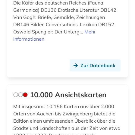
Die Käfer des deutschen Reiches (Fauna
Germanica) DB136 Erotische Literatur DB142
anthroposophie (1)
Van Gogh: Briefe, Gemälde, Zeichnungen
anthropozän (1)
DB146 Bilder-Conversations-Lexikon DB152
Oswald Spengler: Der Unterg...
Mehr
antifaschismus (2)
Informationen
antiheld (1)
antijüdische propaganda (1)
Zur Datenbank
antike (22)
antike religionen (1)
10.000 Ansichtskarten
antikolonialismus (2)
Mit insgesamt 10.156 Karten aus über 2.000
antisemitismus (7)
Orten von Aachen bis Zwingenberg bietet die
Edition einen umfassenden Überblick über die
antisemitismus (motiv) (1)
Städte und Landschaften aus der Zeit von etwa
antisemitismusforschung (1)