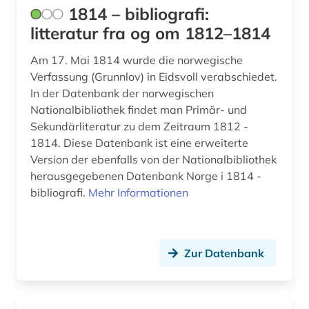
1814 – bibliografi:
aurelius (1)
litteratur fra og om 1812–1814
ausbildung (2)
Am 17. Mai 1814 wurde die norwegische
auschwitz-prozess (3)
Verfassung (Grunnlov) in Eidsvoll verabschiedet.
In der Datenbank der norwegischen
ausgrabung (2)
Nationalbibliothek findet man Primär- und
ausländer (2)
Sekundärliteratur zu dem Zeitraum 1812 -
1814. Diese Datenbank ist eine erweiterte
ausländisches kulturgut (1)
Version der ebenfalls von der Nationalbibliothek
herausgegebenen Datenbank Norge i 1814 -
aussenpolitik (1)
bibliografi.
Mehr Informationen
ausstellung (4)
ausstellungskatalog (2)
Zur Datenbank
australien (8)
auswanderer (3)