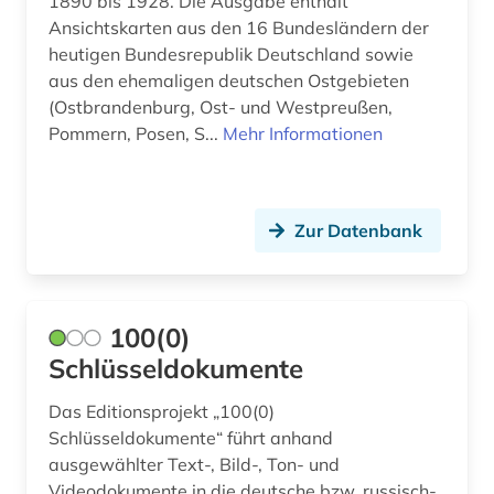
1890 bis 1928. Die Ausgabe enthält
Ansichtskarten aus den 16 Bundesländern der
apartheid (3)
heutigen Bundesrepublik Deutschland sowie
aus den ehemaligen deutschen Ostgebieten
apologetik (1)
(Ostbrandenburg, Ost- und Westpreußen,
Pommern, Posen, S...
Mehr Informationen
apostolische pönitentiarie (1)
apotheke (1)
aquarell (1)
Zur Datenbank
arabisch (10)
arabische literatur (1)
100(0)
arabische staaten (3)
Schlüsseldokumente
arabistik (5)
Das Editionsprojekt „100(0)
Schlüsseldokumente“ führt anhand
arbeit (1)
ausgewählter Text-, Bild-, Ton- und
Videodokumente in die deutsche bzw. russisch-