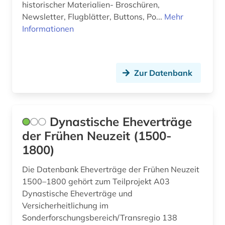
Gibraltar (1)
historischer Materialien- Broschüren,
agrarkultur (1)
Newsletter, Flugblätter, Buttons, Po...
Mehr
Griechenland (4)
akdademie der künste (1)
Informationen
Griechenland (Altertum) (12)
akte (2)
Großbritannien (113)
aktiengesellschaft (1)
Zur Datenbank
Hamburg (6)
albanien (1)
Hessen (16)
albert (1)
Dynastische Eheverträge
Irland (15)
albrecht (1)
der Frühen Neuzeit (1500-
Island (22)
1800)
alexander von humboldt (3)
Israel (35)
Die Datenbank Eheverträge der Frühen Neuzeit
alfred escher (1)
1500–1800 gehört zum Teilprojekt A03
Italien (31)
algerien (1)
Dynastische Eheverträge und
Versicherheitlichung im
Japan (7)
allgemeine kulturwissenschaft (1)
Sonderforschungsbereich/Transregio 138