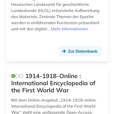
bayerische motoren-werke (1)
Hessischen Landesamt für geschichtliche
Landeskunde (HLGL) entwickelte Aufbereitung
bayerische staatsbibliothek (4)
des Materials. Zentrale Themen der Epoche
werden in einführenden Kurztexten präsentiert
bayern (24)
und mit den digital...
Mehr Informationen
bayern. bayerische staatsregierung (1)
beamter (1)
Zur Datenbank
beeinträchtigung (1)
begriffsgeschichte &amp;lt;fach&amp;gt; (1)
1914-1918-Online :
begräbnis (1)
International Encyclopedia of
behinderung (2)
the First World War
behringwerke (1)
Mit dem Online-Angebot „1914-1918-online.
International Encyclopedia of the First World
behörde (1)
War“ steht eine umfassende Open-Access-