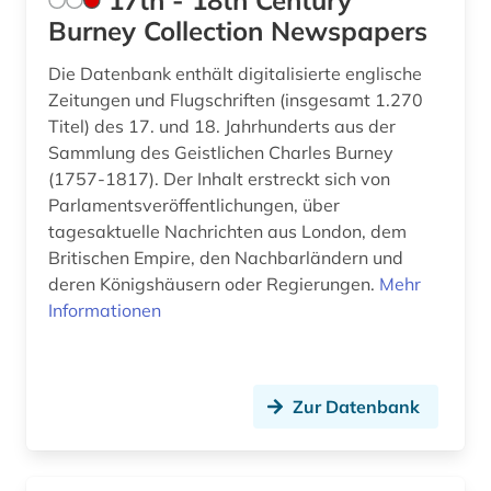
17th - 18th Century
audioführung (1)
Burney Collection Newspapers
audiothek (1)
Die Datenbank enthält digitalisierte englische
Zeitungen und Flugschriften (insgesamt 1.270
audiovisuelles material (3)
Titel) des 17. und 18. Jahrhunderts aus der
aufgebot (1)
Sammlung des Geistlichen Charles Burney
(1757-1817). Der Inhalt erstreckt sich von
aufklärung (9)
Parlamentsveröffentlichungen, über
tagesaktuelle Nachrichten aus London, dem
aufsatzsammlung (5)
Britischen Empire, den Nachbarländern und
deren Königshäusern oder Regierungen.
augenzeuge (8)
Mehr
Informationen
augenzeugenbericht (1)
augsburg (1)
Zur Datenbank
augustinus (1)
auktionshaus (1)