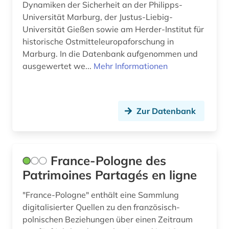
Jugoslawien (9)
Dynamiken der Sicherheit an der Philipps-
allgemeine sammelwerke (1)
Universität Marburg, der Justus-Liebig-
Kanada (21)
Universität Gießen sowie am Herder-Institut für
allierte (1)
historische Ostmitteleuropaforschung in
Korea (3)
alltag (6)
Marburg. In die Datenbank aufgenommen und
Kroatien (11)
ausgewertet we...
Mehr Informationen
alltagsgeschichte &lt;fach&gt; (4)
Lettland (10)
alltagskultur (4)
Liechtenstein (6)
Zur Datenbank
alltagsleben (1)
Litauen (13)
altbestand (2)
Luxemburg (4)
altdänisch (1)
France-Pologne des
Makedonien (6)
Patrimoines Partagés en ligne
alte drucke (1)
Malta (1)
"France-Pologne" enthält eine Sammlung
alte geschichte (7)
digitalisierter Quellen zu den französisch-
Mecklenburg-Vorpommern (9)
alte landesschule korbach (1)
polnischen Beziehungen über einen Zeitraum