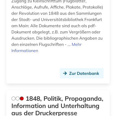
Zugang zu Kleinschrifttum (Flugblätter,
Anschläge, Aufrufe, Affiche, Plakate, Protokolle)
außenhandel (3)
der Revolution von 1848 aus den Sammlungen
der Stadt- und Universitätsbibliothek Frankfurt
außenministerium (3)
am Main: Alle Dokumente sind auch als pdf-
außenpolitik (18)
Dokument abgelegt, z.B. zum Vergrößern oder
Ausdrucken. Die bibliographischen Angaben zu
außenwirtschaft (1)
den einzelnen Flugschriften - ...
Mehr
Informationen
avantgarde (2)
axel oxenstierna (1)
Zur Datenbank
bad kissingen (1)
bad reichenhall (1)
baden (2)
1848, Politik, Propaganda,
Information und Unterhaltung
baden-württemberg (10)
aus der Druckerpresse