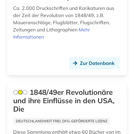
bagdad (1)
Ca. 2.000 Druckschriften und Karikaturen aus
balkanromanistik (1)
der Zeit der Revolution von 1848/49, z.B.
Maueranschläge, Flugblätter, Flugschriften,
ballangen (1)
Zeitungen und Lithographien
Mehr
Informationen
ballett (1)
baltikum (4)
bamberg (1)
Zur Datenbank
bamberg kreis (1)
banknote (1)
1848/49er Revolutionäre
bantusprachen (1)
und ihre Einflüsse in den USA,
Die
barbosa (1)
DEUTSCHLANDWEIT FREI, DFG-GEFÖRDERTE LIZENZ
barock (1)
Diese Sammlung enthält etwa 60 Bücher von im