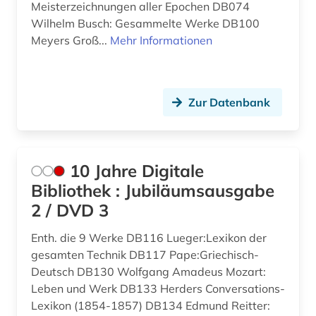
Meisterzeichnungen aller Epochen DB074
Wilhelm Busch: Gesammelte Werke DB100
anglo-amerikanische beziehungen (1)
Meyers Groß...
Mehr Informationen
angloamerika (1)
angloamerikanischer kulturraum (1)
Zur Datenbank
anne frank (1)
anschrift (1)
10 Jahre Digitale
ansichtskarte (1)
Bibliothek : Jubiläumsausgabe
ansichtspostkarte (4)
2 / DVD 3
antarktika (1)
Enth. die 9 Werke DB116 Lueger:Lexikon der
gesamten Technik DB117 Pape:Griechisch-
antarktis (2)
Deutsch DB130 Wolfgang Amadeus Mozart:
anthologie (5)
Leben und Werk DB133 Herders Conversations-
Lexikon (1854-1857) DB134 Edmund Reitter:
anthropologie (9)