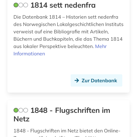
1814 sett nedenfra
auswanderung (14)
Die Datenbank 1814 – Historien sett nedenfra
auswanderungspolitik (1)
des Norwegischen Lokalgeschichtlichen Instituts
ausweisung (1)
verweist auf eine Bibliografie mit Artikeln,
Büchern und Buchkapiteln, die das Thema 1814
auswärtiger ausschuss des deutschen
aus lokaler Perspektive beleuchten.
Mehr
bundestages (1)
Informationen
authentizität (1)
autobiografie (3)
Zur Datenbank
autobiografische literatur (4)
autobiographie (1)
1848 - Flugschriften im
autografen (1)
Netz
autograph (3)
1848 - Flugschriften im Netz bietet den Online-
autor (2)