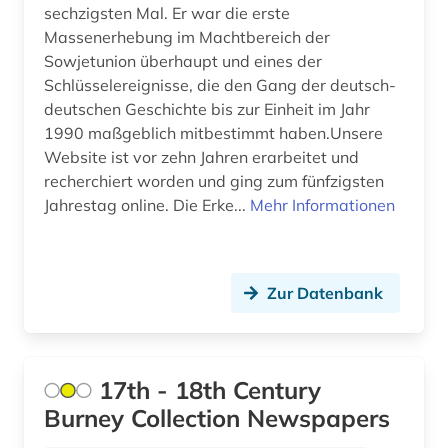
arktis (5)
sechzigsten Mal. Er war die erste
Massenerhebung im Machtbereich der
armeezeitungen (1)
Sowjetunion überhaupt und eines der
Schlüsselereignisse, die den Gang der deutsch-
armenfürsorge (4)
deutschen Geschichte bis zur Einheit im Jahr
armenien (2)
1990 maßgeblich mitbestimmt haben.Unsere
Website ist vor zehn Jahren erarbeitet und
armenien (west) (1)
recherchiert worden und ging zum fünfzigsten
Jahrestag online. Die Erke...
Mehr Informationen
artefakte (1)
artek (2)
Zur Datenbank
arzneimittel (1)
arzt (1)
asch (1)
17th - 18th Century
Burney Collection Newspapers
aschach (1)