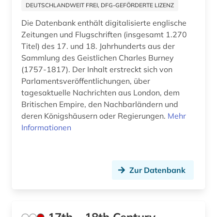
aschaffenburg (1)
DEUTSCHLANDWEIT FREI, DFG-GEFÖRDERTE LIZENZ
Die Datenbank enthält digitalisierte englische
asean (1)
Zeitungen und Flugschriften (insgesamt 1.270
asien (11)
Titel) des 17. und 18. Jahrhunderts aus der
Sammlung des Geistlichen Charles Burney
asienforschung (4)
(1757-1817). Der Inhalt erstreckt sich von
Parlamentsveröffentlichungen, über
assisi (1)
tagesaktuelle Nachrichten aus London, dem
Britischen Empire, den Nachbarländern und
assyriologie (1)
deren Königshäusern oder Regierungen.
Mehr
astronomie (2)
Informationen
atlas (10)
atomare bedrohung (1)
Zur Datenbank
audio recordings (1)
audiodatei (3)