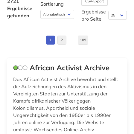
2721
CSV-Export
lateinamerika (1)
Sortierung
Ergebnisse
Byzantinisches Reich (9)
Ergebnisse
gefunden
afrikaforschung (2)
pro Seite:
China (34)
afrikanistik (2)
Daenemark (141)
afrikastudien (2)
1
2
…
109
Deutschland (344)
afrikawissenschaften (3)
Deutschland (DDR) (47)
afro-amerikanische frauen (1)
African Activist Archive
Estland (12)
afro-amerikanische geschichte (1)
Das African Activist Archive bewahrt und stellt
Europa (77)
die Aufzeichnungen des Aktivismus in den
afroamerikaner (2)
Vereinigten Staaten zur Unterstützung der
Finnland (41)
Kämpfe afrikanischer Völker gegen
agder (2)
Kolonialismus, Apartheid und soziale
Frankreich (57)
agence france-presse (1)
Ungerechtigkeit von den 1950er bis 1990er
GUS (5)
Jahren online zur Verfügung. Die Website
agrargeschichte (1)
umfasst: Wachsendes Online-Archiv