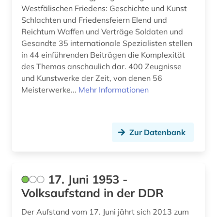
archivbestand (2)
Westfälischen Friedens: Geschichte und Kunst
Schlachten und Friedensfeiern Elend und
archive (1)
Reichtum Waffen und Verträge Soldaten und
archivmaterial (1)
Gesandte 35 internationale Spezialisten stellen
in 44 einführenden Beiträgen die Komplexität
archivmaterialien (1)
des Themas anschaulich dar. 400 Zeugnisse
und Kunstwerke der Zeit, von denen 56
archivprojekte (1)
Meisterwerke...
Mehr Informationen
archivwesen (2)
archäologie (26)
Zur Datenbank
archäologische stätte (1)
argentinien (3)
17. Juni 1953 -
arisierung (1)
Volksaufstand in der DDR
arkadien (1)
Der Aufstand vom 17. Juni jährt sich 2013 zum