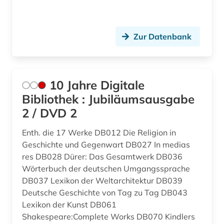
Suedasien (8)
amtsdrucksache (5)
Suedostasien (5)
analysen (1)
Zur Datenbank
Suedosteuropa (13)
anarchie (1)
Thueringen (11)
anarchismus (2)
10 Jahre Digitale
Tschechische Republik (32)
Bibliothek : Jubiläumsausgabe
anarchist (1)
2 / DVD 2
Tuerkei (12)
anarchosyndikalismus (1)
USA (135)
Enth. die 17 Werke DB012 Die Religion in
anden (1)
Geschichte und Gegenwart DB027 In medias
Ukraine (25)
res DB028 Dürer: Das Gesamtwerk DB036
andreas (1)
Wörterbuch der deutschen Umgangssprache
Ungarn (25)
anfänge - 1965 (1)
DB037 Lexikon der Weltarchitektur DB039
Deutsche Geschichte von Tag zu Tag DB043
Vatikanstadt (3)
anglikanische kirche der provinz uganda (1)
Lexikon der Kunst DB061
Zypern (2)
Shakespeare:Complete Works DB070 Kindlers
anglistik (5)