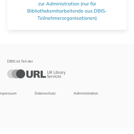
zur Administration (nur für
Bibliotheksmitarbeitende aus DBIS-
Teilnehmerorganisationen)
DBIS ist Teil der
Impressum
Datenschutz
Administration