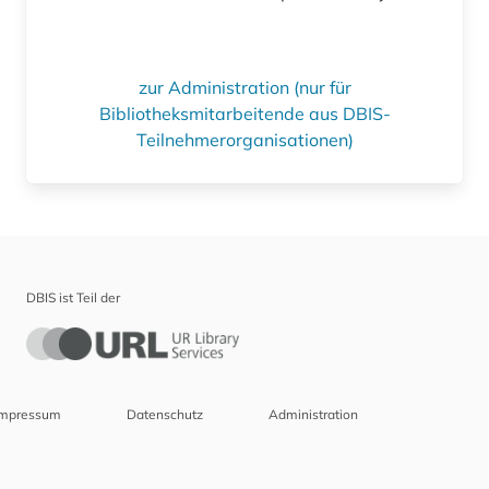
zur Administration (nur für
Bibliotheksmitarbeitende aus DBIS-
Teilnehmerorganisationen)
DBIS ist Teil der
Impressum
Datenschutz
Administration