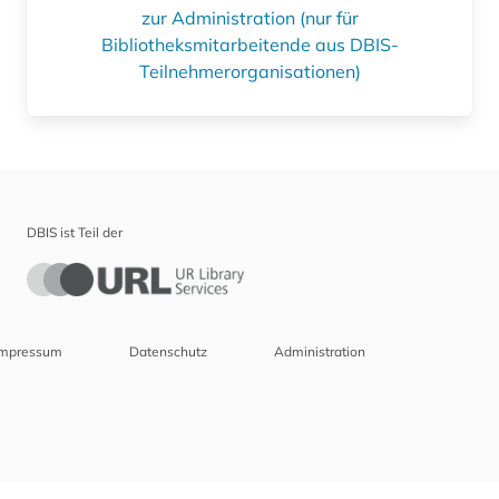
zur Administration (nur für
Bibliotheksmitarbeitende aus DBIS-
Teilnehmerorganisationen)
DBIS ist Teil der
Impressum
Datenschutz
Administration