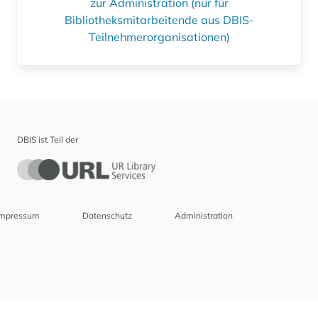
zur Administration (nur für
Bibliotheksmitarbeitende aus DBIS-
Teilnehmerorganisationen)
DBIS ist Teil der
Impressum
Datenschutz
Administration