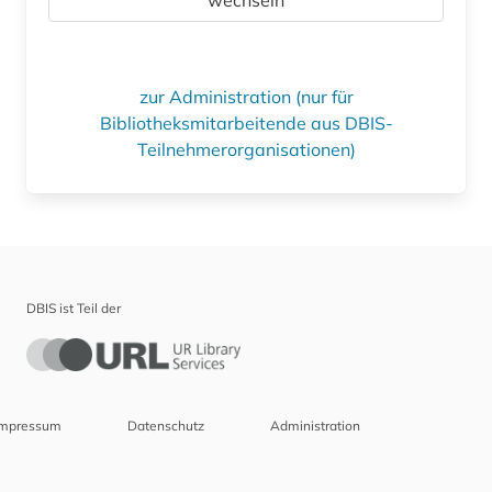
zur Administration (nur für
Bibliotheksmitarbeitende aus DBIS-
Teilnehmerorganisationen)
DBIS ist Teil der
Impressum
Datenschutz
Administration