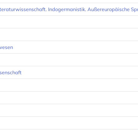
teraturwissenschaft. Indogermanistik. Außereuropäische Sp
swesen
senschaft