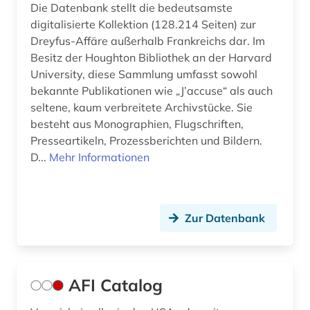
erzählung (1)
Die Datenbank stellt die bedeutsamste
digitalisierte Kollektion (128.214 Seiten) zur
essay (1)
Dreyfus-Affäre außerhalb Frankreichs dar. Im
Besitz der Houghton Bibliothek an der Harvard
ethnologie (1)
University, diese Sammlung umfasst sowohl
bekannte Publikationen wie „J’accuse“ als auch
europa (10)
seltene, kaum verbreitete Archivstücke. Sie
europäische geschichte (1)
besteht aus Monographien, Flugschriften,
Presseartikeln, Prozessberichten und Bildern.
europäische kultur (1)
D...
Mehr Informationen
europäische union (3)
fachinformationsdienst (1)
Zur Datenbank
fachinformationsdienste (1)
fachportal (3)
AFI Catalog
fachzeitschrift (1)