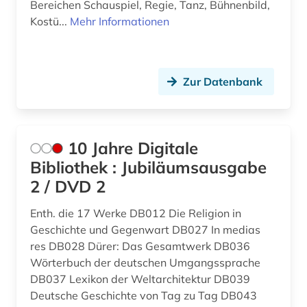
Bereichen Schauspiel, Regie, Tanz, Bühnenbild,
ben (1)
Kroatien (1)
Kostü...
Mehr Informationen
bergbau (1)
Lettland (1)
bergman (1)
Liechtenstein (1)
Zur Datenbank
berlin (5)
Luxemburg (2)
berliner klassik (1)
Niederlande (5)
10 Jahre Digitale
berliner nationaltheater (1)
Nordamerika (8)
Bibliothek : Jubiläumsausgabe
berliner zeitung (1)
2 / DVD 2
Norwegen (1)
bern (1)
Enth. die 17 Werke DB012 Die Religion in
Oesterreich (21)
Geschichte und Gegenwart DB027 In medias
bernard (1)
Osmanisches Reich (1)
res DB028 Dürer: Das Gesamtwerk DB036
bestandsverzeichnis (1)
Wörterbuch der deutschen Umgangssprache
Ostasien (2)
DB037 Lexikon der Weltarchitektur DB039
betriebsführung (1)
Deutsche Geschichte von Tag zu Tag DB043
Osteuropa (3)