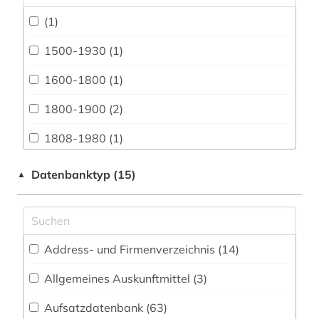
Archäologie (28)
(1)
Architektur, Bauingenieur- und
Vermessungswesen (53)
1500-1930 (1)
Biologie, Biotechnologie (32)
1600-1800 (1)
Buch- und Bibliothekswesen,
1800-1900 (2)
Informationswissenschaft (42)
1808-1980 (1)
Chemie und Pharmazie (27)
1848 (1)
Datenbanktyp (15)
▲
Darstellende Kunst (12)
20. jahrhundert (1)
Elektrotechnik, Elektronik, Nachrichtentechnik
(32)
20.jahrhundert (1)
Energietechnik (25)
Address- und Firmenverzeichnis (14
)
adressbuch (6)
Ethnologie (71)
Allgemeines Auskunftmittel (3
)
adressverzeichnis (1)
Film und Medien (20)
Aufsatzdatenbank (63
)
afrika (2)