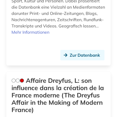
Sport, Kultur und Personen. Dabei präsentiert
elektronisches publizieren (1)
die Datenbank eine Vielzahl an Medienformaten
elektronisches system (1)
darunter Print- und Online-Zeitungen, Blogs,
Nachrichtenagenturen, Zeitschriften, Rundfunk-
elektronsiches buch (1)
Transkripte und Videos. Geografisch lassen...
Mehr Informationen
elektrotechnik (2)
energietechnik (1)
england (1)
Zur Datenbank
englisch (5)
enthüllungsjournalismus (1)
Affaire Dreyfus, L: son
influence dans la création de la
entscheidungssammlung (1)
France moderne (The Dreyfus
enzyklopädie (7)
Affair in the Making of Modern
France)
ephemera (1)