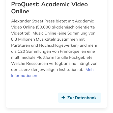
geisteswissenschaften (37)
ProQuest: Academic Video
Online
gender (2)
Alexander Street Press bietet mit Academic
gender studies (1)
Video Online (50.000 akademisch orientierte
Videotitel), Music Online (eine Sammlung von
genderstudien (4)
8,3 Millionen Musiktiteln zusammen mit
generative ki (1)
Partituren und Nachschlagewerken) und mehr
als 120 Sammlungen von Primärquellen eine
geografie (2)
multimediale Plattform für alle Fachgebiete.
Welche Ressourcen verfügbar sind, hängt von
geographie (1)
der Lizenz der jeweiligen Institution ab.
Mehr
geowissenschaften (1)
Informationen
germanistik (3)
geschichte (46)
Zur Datenbank
geschichte &lt;1475-1700&gt; (1)