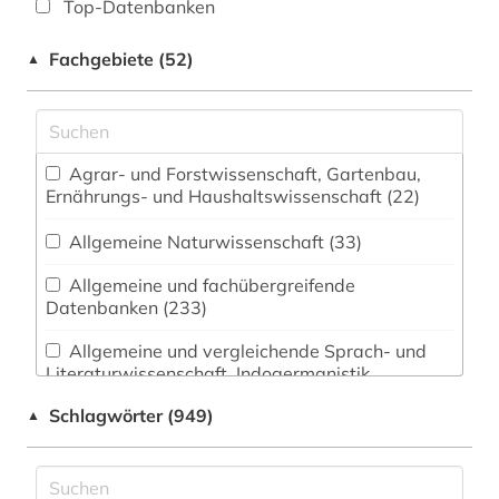
Top-Datenbanken
Fachgebiete (52)
▲
Agrar- und Forstwissenschaft, Gartenbau,
Ernährungs- und Haushaltswissenschaft (22)
Allgemeine Naturwissenschaft (33)
Allgemeine und fachübergreifende
Datenbanken (233)
Allgemeine und vergleichende Sprach- und
Literaturwissenschaft. Indogermanistik.
Außereuropäische Sprachen und Literaturen
Schlagwörter (949)
▲
(116)
Anglistik. Amerikanistik (112)