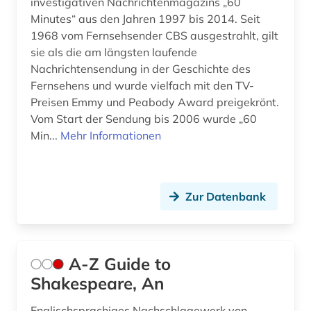
investigativen Nachrichtenmagazins „60
Minutes“ aus den Jahren 1997 bis 2014. Seit
deutsche film ag (2)
1968 vom Fernsehsender CBS ausgestrahlt, gilt
deutsche film gmbh (1)
sie als die am längsten laufende
Nachrichtensendung in der Geschichte des
deutscher presserat (1)
Fernsehens und wurde vielfach mit den TV-
Preisen Emmy und Peabody Award preigekrönt.
deutsches nationaltheater weimar (1)
Vom Start der Sendung bis 2006 wurde „60
Min...
Mehr Informationen
deutsches sprachgebiet (2)
deutschland (26)
deutschland &lt;ddr, motiv&gt; (2)
Zur Datenbank
deutschland (bundesrepublik) (2)
deutschland (ddr) (9)
A-Z Guide to
deutschland <bundesrepublik> (1)
Shakespeare, An
deutschland <ddr> (1)
Englischsprachiges Nachschlagewerk von