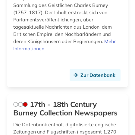
bilddatenbank (8)
Sammlung des Geistlichen Charles Burney
Suedosteuropa (2)
(1757-1817). Der Inhalt erstreckt sich von
bildende kunst (1)
Parlamentsveröffentlichungen, über
Thueringen (1)
tagesaktuelle Nachrichten aus London, dem
bildnis (1)
Britischen Empire, den Nachbarländern und
Tschechische Republik (1)
bildung (6)
deren Königshäusern oder Regierungen.
Mehr
Tuerkei (1)
Informationen
bildungsforschung (1)
USA (42)
biodiversität (1)
Ukraine (2)
Zur Datenbank
biograf (1)
Ungarn (2)
biografie (6)
17th - 18th Century
biographie (10)
Burney Collection Newspapers
biographien (1)
Die Datenbank enthält digitalisierte englische
biologie (1)
Zeitungen und Flugschriften (insgesamt 1.270