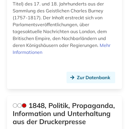
Titel) des 17. und 18. Jahrhunderts aus der
biowissenschaften (1)
Sammlung des Geistlichen Charles Burney
black theater (1)
(1757-1817). Der Inhalt erstreckt sich von
Parlamentsveröffentlichungen, über
book e (1)
tagesaktuelle Nachrichten aus London, dem
Britischen Empire, den Nachbarländern und
botanik (1)
deren Königshäusern oder Regierungen.
Mehr
boulevardpresse (1)
Informationen
branchenberichte (2)
brasilien (1)
Zur Datenbank
brief (1)
britannisch (1)
1848, Politik, Propaganda,
britische geschichte (1)
Information und Unterhaltung
aus der Druckerpresse
broadway (1)