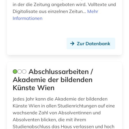
in der die Zeitung angeboten wird. Volltexte und
dokumentarfilm (8)
Digitalisate aus einzelnen Zeitun...
Mehr
Informationen
dokumentation (6)
dokumentenserver (1)
Zur Datenbank
douglas (1)
dpa (1)
drama (18)
Abschlussarbeiten /
Akademie der bildenden
dramatiker (1)
Künste Wien
dramatikerin (1)
Jedes Jahr kann die Akademie der bildenden
dramaturgie (1)
Künste Wien in allen Studienrichtungen auf eine
wachsende Zahl von Absolventinnen und
drehbuch (3)
Absolventen blicken, die mit ihrem
Studienabschluss das Haus verlassen und hoch
dresden (1)