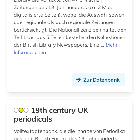
cartoon (1)
Zeitungen des 19. Jahrhunderts (ca. 2 Mio.
digitalisierte Seiten), wobei die Auswahl sowohl
cd-rom (1)
überregionale als auch regionale Zeitungen
berücksichtigt. Die Nationallizenz beinhaltet den
chemie (10)
Teil 1 der aus 5 Teilen bestehenden Kollektionen
der British Library Newspapers. Eine ...
Mehr
china (2)
Informationen
choreographie (1)
christentum (5)
Zur Datenbank
christian christensen (1)
coaching (1)
19th century UK
comic (6)
periodicals
comiczeichner (1)
Volltextdatenbank, die die Inhalte von Periodika
computer (1)
aus dem British Empire des 19. Jahrhunderts