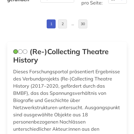
august wilhelm iffland (1)
pro Seite:
Estland (1)
ausstellung (1)
Europa (14)
1
2
…
30
australien (1)
Finnland (3)
av-medien (1)
Frankreich (7)
(Re-)Collecting Theatre
avantgarde (1)
Großbritannien (30)
History
ballett (1)
Irland (2)
Dieses Forschungsportal präsentiert Ergebnisse
bauhaus (1)
des Verbundprojekts (Re-)Collecting Theatre
Island (1)
History (2017–2020, gefördert durch das
bedarfsforschung (1)
BMBF), das das Spannungsverhältnis von
Israel (5)
beeinträchtigung (1)
Biografie und Geschichte über
Italien (6)
Netzwerkstrukturen untersucht. Ausgangspunkt
behinderung (1)
sind ausgewählte Objekte aus 18
Japan (2)
personenbezogenen Nachlässen
belgien (1)
unterschiedlicher Akteur:innen aus den
Kanada (7)