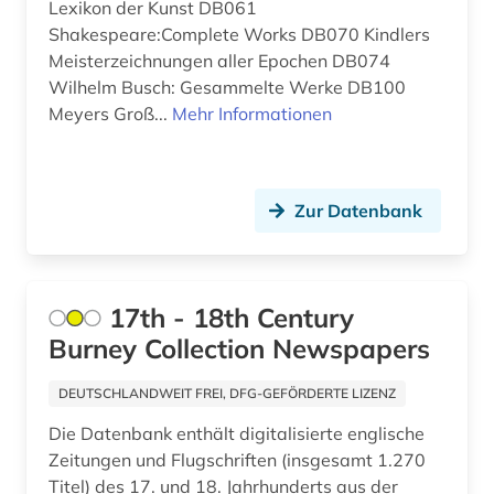
Lexikon der Kunst DB061
betriebsorganisation (1)
Shakespeare:Complete Works DB070 Kindlers
Ostmitteleuropa (1)
betriebswirtschaft (3)
Meisterzeichnungen aller Epochen DB074
Palaestina (2)
Wilhelm Busch: Gesammelte Werke DB100
betriebswirtschaftslehre (1)
Meyers Groß...
Mehr Informationen
Polen (5)
bibliografie (17)
Rumänien (1)
bibliographie (13)
Zur Datenbank
Russland, Sowjetunion (11)
bibliothek (2)
Schweden (5)
biblische studien (1)
Schweiz (14)
17th - 18th Century
bilanz (1)
Burney Collection Newspapers
Spanien (4)
bild (3)
DEUTSCHLANDWEIT FREI, DFG-GEFÖRDERTE LIZENZ
Suedamerika (6)
bildarchiv (1)
Die Datenbank enthält digitalisierte englische
Suedasien (1)
Zeitungen und Flugschriften (insgesamt 1.270
bildbearbeitung (2)
Titel) des 17. und 18. Jahrhunderts aus der
Suedostasien (3)