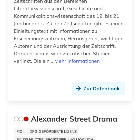
Zeitschriften aus den Bereichen
foto (1)
Literaturwissenschaft, Geschichte und
fotoarchiv (2)
Kommunikaktionswissenschaft des 19. bis 21.
Jahrhunderts. Zu den Zeitschriften gibt es einen
fotograf (1)
Einleitungstext mit Informationen zu
Erscheinungszeitraum, Herausgeber, wichtigen
fotografie (18)
Autoren und der Ausrichtung der Zeitschrift.
fotografieren (2)
Darüber hinaus wird zu kritischen Studien
verlinkt. Die ein...
Mehr Informationen
fotozeitschrift (1)
frankfurter allgemeine (1)
Zur Datenbank
frankreich (6)
französische revolution (1)
frauen- und geschlechterforschung (1)
Alexander Street Drama
frauenbewegung (2)
FID
DFG-GEFÖRDERTE LIZENZ
EINZELNUTZER-REGISTRIERUNG MÖGLICH