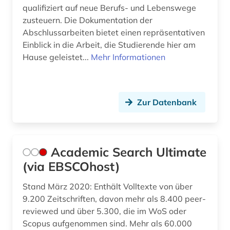
qualifiziert auf neue Berufs- und Lebenswege
zusteuern. Die Dokumentation der
dreyfus-affäre (1)
Abschlussarbeiten bietet einen repräsentativen
druck (1)
Einblick in die Arbeit, die Studierende hier am
Hause geleistet...
Mehr Informationen
druckschrift (1)
dvd-video (1)
Zur Datenbank
dziga (1)
dänemark (7)
dänisch-hallesche mission in tranquebar (1)
Academic Search Ultimate
(via EBSCOhost)
e-book (2)
Stand März 2020: Enthält Volltexte von über
e-commerce (1)
9.200 Zeitschriften, davon mehr als 8.400 peer-
e-learning (7)
reviewed und über 5.300, die im WoS oder
Scopus aufgenommen sind. Mehr als 60.000