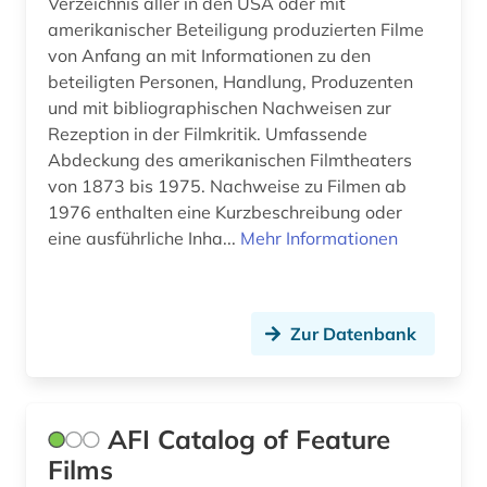
Verzeichnis aller in den USA oder mit
falschmeldung (1)
amerikanischer Beteiligung produzierten Filme
von Anfang an mit Informationen zu den
fashion (1)
beteiligten Personen, Handlung, Produzenten
feminismus (1)
und mit bibliographischen Nachweisen zur
Rezeption in der Filmkritik. Umfassende
fernsehanstalt (1)
Abdeckung des amerikanischen Filmtheaters
von 1873 bis 1975. Nachweise zu Filmen ab
fernsehen (29)
1976 enthalten eine Kurzbeschreibung oder
fernsehforschung (1)
eine ausführliche Inha...
Mehr Informationen
fernsehprogramm (1)
fernsehsendung (4)
Zur Datenbank
fernsehserien (1)
fernsehwerbung (1)
AFI Catalog of Feature
fest (1)
Films