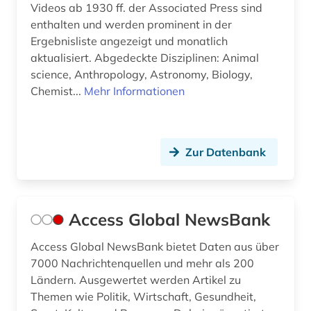
e-tutorial (1)
Videos ab 1930 ff. der Associated Press sind
enthalten und werden prominent in der
earnings calls transkripte (1)
Ergebnisliste angezeigt und monatlich
aktualisiert. Abgedeckte Disziplinen: Animal
edition (1)
science, Anthropology, Astronomy, Biology,
einblattdrucke (1)
Chemist...
Mehr Informationen
elektronik (1)
elektronische bibliothek (1)
Zur Datenbank
elektronische kunst (2)
elektronische publikation (1)
Access Global NewsBank
elektronische zeitschrift (15)
Access Global NewsBank bietet Daten aus über
elektronische zeitung (4)
7000 Nachrichtenquellen und mehr als 200
Ländern. Ausgewertet werden Artikel zu
elektronisches buch (54)
Themen wie Politik, Wirtschaft, Gesundheit,