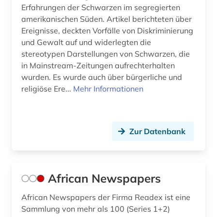
Erfahrungen der Schwarzen im segregierten
filmografie (2)
amerikanischen Süden. Artikel berichteten über
Ereignisse, deckten Vorfälle von Diskriminierung
filmoteca de la unam in mexico city (1)
und Gewalt auf und widerlegten die
stereotypen Darstellungen von Schwarzen, die
filmplakat (1)
in Mainstream-Zeitungen aufrechterhalten
wurden. Es wurde auch über bürgerliche und
filmplakate (1)
religiöse Ere...
Mehr Informationen
filmschaffender (2)
filmtechnik (1)
Zur Datenbank
filmverleih (1)
filmwissenschaft (32)
African Newspapers
filmzeitschrift (3)
African Newspapers der Firma Readex ist eine
filmzensur (1)
Sammlung von mehr als 100 (Series 1+2)