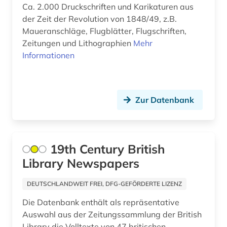
Ca. 2.000 Druckschriften und Karikaturen aus
buch (1)
der Zeit der Revolution von 1848/49, z.B.
buchhandel (1)
Maueranschläge, Flugblätter, Flugschriften,
Zeitungen und Lithographien
Mehr
buchkunst (1)
Informationen
bundesarchiv-bildarchiv (1)
burgenland (1)
Zur Datenbank
business (2)
börse (1)
19th Century British
bühnenkünstler (2)
Library Newspapers
bühnentechnik (1)
DEUTSCHLANDWEIT FREI, DFG-GEFÖRDERTE LIZENZ
bühnenwerk (1)
Die Datenbank enthält als repräsentative
Auswahl aus der Zeitungssammlung der British
bürgerbeteiligung (1)
Library die Volltexte von 47 britischen