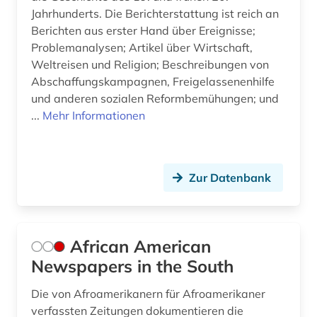
Jahrhunderts. Die Berichterstattung ist reich an
fid slawistik (1)
Berichten aus erster Hand über Ereignisse;
Problemanalysen; Artikel über Wirtschaft,
film (120)
Weltreisen und Religion; Beschreibungen von
Abschaffungskampagnen, Freigelassenenhilfe
filmanalyse (1)
und anderen sozialen Reformbemühungen; und
filmarchiv (3)
...
Mehr Informationen
filmdatenbank (1)
filme (1)
Zur Datenbank
filmgeschichte (9)
filmindustrie (2)
African American
filmkritik (2)
Newspapers in the South
filmkunst (1)
Die von Afroamerikanern für Afroamerikaner
verfassten Zeitungen dokumentieren die
filmmusik (1)