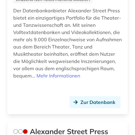
frauenforschung (2)
Der Datenbankanbieter Alexander Street Press
frauengeschichte (1)
bietet ein einzigartiges Portfolio für die Theater-
und Tanzwissenschaft an. Mit seinen
freie plattform (1)
Volltextdatenbanken und Videokollektionen, die
freiwillige selbstkontrolle (1)
mehr als 9.000 Einzelnachweise von Aufnahmen
aus dem Bereich Theater, Tanz und
führer (3)
Musiktheater beinhalten, eröffnet dem Nutzer
die Möglichkeit wegweisende Inszenierungen,
führungskraft (1)
vor allem aus dem englischsprachigen Raum,
bequem...
Mehr Informationen
galerie (1)
galloromanistik (2)
gedenktag (1)
Zur Datenbank
geistesgeschichte <1500 - 1800> (1)
geisteswissenschaft (1)
Alexander Street Press