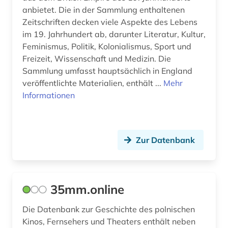
anbietet. Die in der Sammlung enthaltenen
computerspiel (3)
Zeitschriften decken viele Aspekte des Lebens
cyberkriminalität (1)
im 19. Jahrhundert ab, darunter Literatur, Kultur,
Feminismus, Politik, Kolonialismus, Sport und
darstellend kunst (1)
Freizeit, Wissenschaft und Medizin. Die
Sammlung umfasst hauptsächlich in England
darstellende kunst (10)
veröffentlichte Materialien, enthält ...
Mehr
Informationen
darsteller (1)
datenauswertung (1)
datenerhebung (1)
Zur Datenbank
datenverarbeitung (1)
ddr (1)
35mm.online
ddr-presse (1)
Die Datenbank zur Geschichte des polnischen
Kinos, Fernsehers und Theaters enthält neben
ddr-zeitungsportal (1)