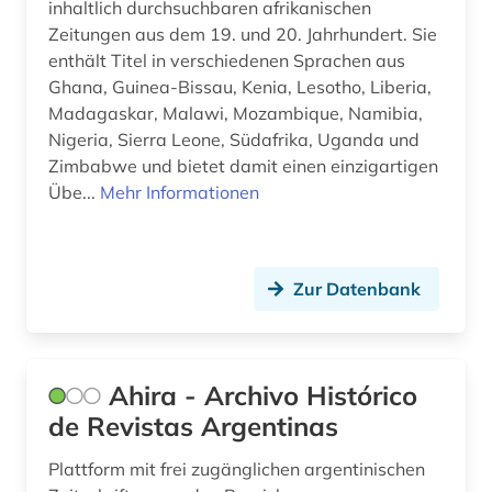
filmästhetik (1)
inhaltlich durchsuchbaren afrikanischen
Zeitungen aus dem 19. und 20. Jahrhundert. Sie
finnland (3)
enthält Titel in verschiedenen Sprachen aus
Ghana, Guinea-Bissau, Kenia, Lesotho, Liberia,
finnlandschweden (1)
Madagaskar, Malawi, Mozambique, Namibia,
florida (1)
Nigeria, Sierra Leone, Südafrika, Uganda und
Zimbabwe und bietet damit einen einzigartigen
flucht (1)
Übe...
Mehr Informationen
flugfoto (1)
flugschrift (4)
Zur Datenbank
forschung (2)
forschungsdaten (1)
Ahira - Archivo Histórico
forschungseinrichtung (1)
de Revistas Argentinas
forstwissenschaft (1)
Plattform mit frei zugänglichen argentinischen