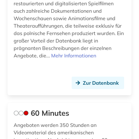
restaurierten und digitalisierten Spielfilmen
defa (1)
auch zahlreiche Dokumentationen und
Wochenschauen sowie Animationsfilme und
defa-studio für spielfilme (1)
Theateraufführungen, die teilweise exklusiv für
das polnische Fernsehen produziert wurden. Ein
dekorative kunst (1)
großer Vorteil der Datenbank liegt in
demokratie (1)
prägnanten Beschreibungen der einzelnen
Angebote, die...
Mehr Informationen
demoskopie (1)
design (11)
Zur Datenbank
desinformation (1)
desktop publishing (1)
desktop-publishing (1)
60 Minutes
deutsch (1)
Angeboten werden 350 Stunden an
Videomaterial des amerikanischen
deutsche demokratische republik (1)