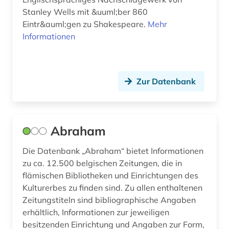
Stanley Wells mit &uuml;ber 860
deutschland <sowjetische zone> (1)
Eintr&auml;gen zu Shakespeare.
Mehr
Informationen
deutschlandbild (1)
deutschlandblätter (1)
deutschsprachiger raum (1)
Zur Datenbank
digitalisate (1)
digitalisierung (1)
Abraham
diplomarbeit (1)
Die Datenbank „Abraham“ bietet Informationen
zu ca. 12.500 belgischen Zeitungen, die in
discovery service (1)
flämischen Bibliotheken und Einrichtungen des
diskriminierung (1)
Kulturerbes zu finden sind. Zu allen enthaltenen
Zeitungstiteln sind bibliographische Angaben
dissertation (2)
erhältlich, Informationen zur jeweiligen
besitzenden Einrichtung und Angaben zur Form,
district of columbia (1)