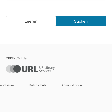
Leeren
Suchen
DBIS ist Teil der
Impressum
Datenschutz
Administration