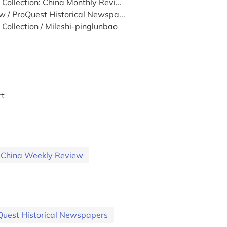
ollection: China Monthly Revi...
 / ProQuest Historical Newspa...
ollection / Mileshi-pinglunbao
rt
e China Weekly Review
oQuest Historical Newspapers