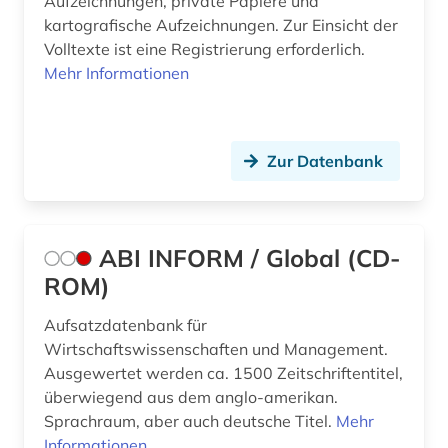
Aufzeichnungen, private Papiere und
bekleidung (1)
kartografische Aufzeichnungen. Zur Einsicht der
Volltexte ist eine Registrierung erforderlich.
belgien (8)
Mehr Informationen
benchmark (1)
benchmarketing (1)
Zur Datenbank
benchmarking (1)
bergbau (4)
ABI INFORM / Global (CD-
bergbaustatistik (2)
ROM)
bericht (1)
Aufsatzdatenbank für
berlin (2)
Wirtschaftswissenschaften und Management.
Ausgewertet werden ca. 1500 Zeitschriftentitel,
beruf (1)
überwiegend aus dem anglo-amerikan.
Sprachraum, aber auch deutsche Titel.
Mehr
berufliche fortbildung (3)
Informationen