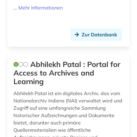
baubetrieb (1)
...
Mehr Informationen
baumangel (1)
baurecht (1)
Zur Datenbank
bayerische motoren-werke (1)
bayern (6)
Abhilekh Patal : Portal for
bedarfsforschung (1)
Access to Archives and
beherbergungsgewerbe tourismus
Learning
volkswirtschaft tourismus gaststättengewerbe
hotelgewerbe kulturkontakt reisen tourismus (1)
Abhilekh Patal ist ein digitales Archiv, das vom
Nationalarchiv Indiens (NAI) verwaltet wird und
behinderung (2)
Zugriff auf eine umfangreiche Sammlung
historischer Aufzeichnungen und Dokumente
behörde (2)
bietet, darunter auch primäre
beitrittsstaaten (1)
Quellenmaterialien wie öffentliche