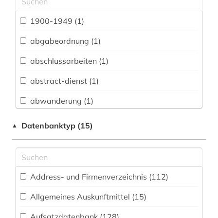
Archäologie (24)
Architektur, Bauingenieur- und
1900-1949 (1)
Vermessungswesen (70)
abgabeordnung (1)
Biologie, Biotechnologie (74)
abschlussarbeiten (1)
Buch- und Bibliothekswesen,
Informationswissenschaft (33)
abstract-dienst (1)
Chemie und Pharmazie (62)
abwanderung (1)
Elektrotechnik, Elektronik, Nachrichtentechnik
acquisitions (1)
Datenbanktyp (15)
▲
(62)
adressbuch (21)
Energietechnik (78)
adresse (2)
Ethnologie (70)
Address- und Firmenverzeichnis (112
)
adressen (1)
Geographie (103)
Allgemeines Auskunftmittel (15
)
adressverzeichnis (28)
Geowissenschaften (48)
Aufsatzdatenbank (128
)