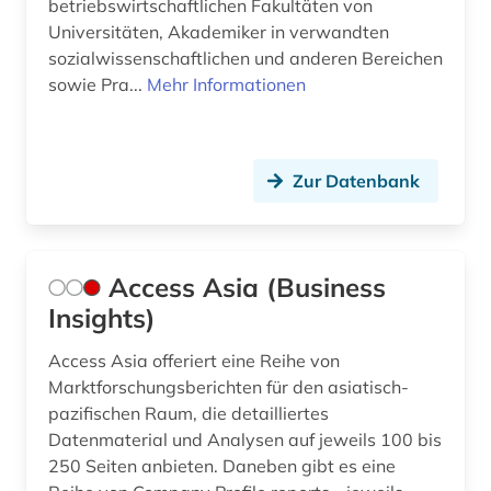
betriebswirtschaftlichen Fakultäten von
Universitäten, Akademiker in verwandten
bundeshaushaltsrecht (1)
sozialwissenschaftlichen und anderen Bereichen
sowie Pra...
Mehr Informationen
business (9)
business skills (1)
bwl (2)
Zur Datenbank
börse (12)
börseninformation (2)
Access Asia (Business
Insights)
börseninformationssystem (1)
börsenkurs (2)
Access Asia offeriert eine Reihe von
Marktforschungsberichten für den asiatisch-
börsennotierte unternehmen (1)
pazifischen Raum, die detailliertes
Datenmaterial und Analysen auf jeweils 100 bis
bücher (1)
250 Seiten anbieten. Daneben gibt es eine