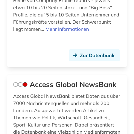
Reihe von Company Profile reports - jeweils
bürgerliches recht (1)
etwa 10 bis 20 Seiten stark - und "Big Boss"-
bürgerrechtsbewegung (1)
Profile, die auf 5 bis 10 Seiten Unternehmer und
Führungskräfte vorstellen. Der Schwerpunkt
bürokratie (1)
liegt momen...
Mehr Informationen
büroorganisation (1)
cd-rom (4)
Zur Datenbank
centre for economic policy research (1)
chemie (34)
Access Global NewsBank
chemische grundprodukte (1)
Access Global NewsBank bietet Daten aus über
chemische industrie (1)
7000 Nachrichtenquellen und mehr als 200
Ländern. Ausgewertet werden Artikel zu
chile (1)
Themen wie Politik, Wirtschaft, Gesundheit,
china (11)
Sport, Kultur und Personen. Dabei präsentiert
die Datenbank eine Vielzahl an Medienformaten