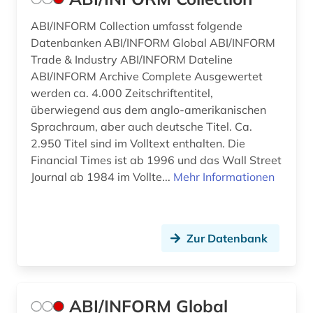
betriebssicherheit (2)
ABI/INFORM Collection umfasst folgende
Datenbanken ABI/INFORM Global ABI/INFORM
betriebssicherheitsverordnung (1)
Trade & Industry ABI/INFORM Dateline
betriebssystem (1)
ABI/INFORM Archive Complete Ausgewertet
werden ca. 4.000 Zeitschriftentitel,
betriebsverfassungsgesetz (1)
überwiegend aus dem anglo-amerikanischen
Sprachraum, aber auch deutsche Titel. Ca.
betriebswirtschaft (20)
2.950 Titel sind im Volltext enthalten. Die
betriebswirtschaftliche steuerlehre (1)
Financial Times ist ab 1996 und das Wall Street
Journal ab 1984 im Vollte...
Mehr Informationen
betriebswirtschaftslehre (26)
betrug (1)
Zur Datenbank
bevölkerung (3)
bevölkerungsentwicklung (1)
bevölkerungsforschung (1)
ABI/INFORM Global