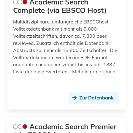
Academic Search
bilanzrecht (15)
Complete (via EBSCO Host)
bilanzsteuerecht (1)
Multidisziplinäre, umfangreiche EBSCOhost-
Volltextdatenbank mit mehr als 9.000
bilanzsteurrecht (1)
Volltextzeitschriften, davon ca. 7.800 peer
reviewed. Zusätzlich enthält die Datenbank
bildbearbeitung (2)
Abstracts zu mehr als 13.800 Zeitschriften. Die
bildung (10)
Volltextdokumente werden im PDF-Format
angeboten und gehen zurück bis ins Jahr 1887.
bildungschancen (2)
Liste der ausgewerteten...
Mehr Informationen
bildungsfinanzierung (1)
bildungsforschung (4)
Zur Datenbank
bildungsinvestition (2)
bildungspolitik (1)
Academic Search Premier
biografin (1)