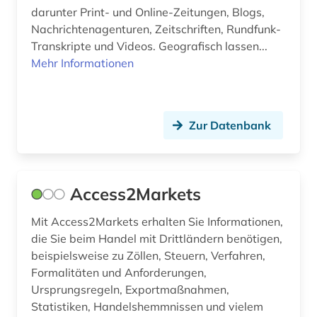
cloud computing (1)
darunter Print- und Online-Zeitungen, Blogs,
Nachrichtenagenturen, Zeitschriften, Rundfunk-
coaching (1)
Transkripte und Videos. Geografisch lassen...
codierung (1)
Mehr Informationen
comesa-staaten (1)
commonwealth (2)
Zur Datenbank
community currency (1)
compliance (2)
Access2Markets
computer (1)
Mit Access2Markets erhalten Sie Informationen,
computer to plate (1)
die Sie beim Handel mit Drittländern benötigen,
beispielsweise zu Zöllen, Steuern, Verfahren,
computersicherheit (1)
Formalitäten und Anforderungen,
Ursprungsregeln, Exportmaßnahmen,
computertechnik (1)
Statistiken, Handelshemmnissen und vielem