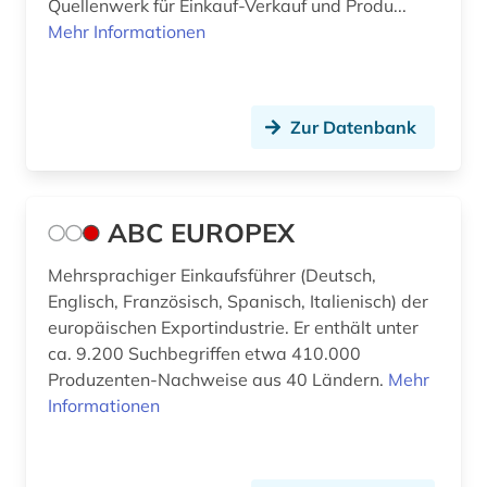
Quellenwerk für Einkauf-Verkauf und Produ...
Rumänien (3)
Mehr Informationen
australien (1)
Russland, Sowjetunion (9)
automobilwirtschaft (1)
Sachsen (1)
außenhandel (13)
Zur Datenbank
San Marino (1)
außenhandel mit industriegütern (3)
Schweden (5)
außenhandelsfinanzierung (1)
ABC EUROPEX
Schweiz (20)
außenhandelsrecht (1)
Mehrsprachiger Einkaufsführer (Deutsch,
Serbien (2)
außenhandelsstatistik (7)
Englisch, Französisch, Spanisch, Italienisch) der
Skandinavien (1)
europäischen Exportindustrie. Er enthält unter
außenpolitik (4)
ca. 9.200 Suchbegriffen etwa 410.000
Slowakei (5)
Produzenten-Nachweise aus 40 Ländern.
Mehr
außenwirtschaft (6)
Informationen
Slowenien (3)
außenwirtschaftspolitik (2)
Spanien (4)
außenwirtschaftsrecht (2)