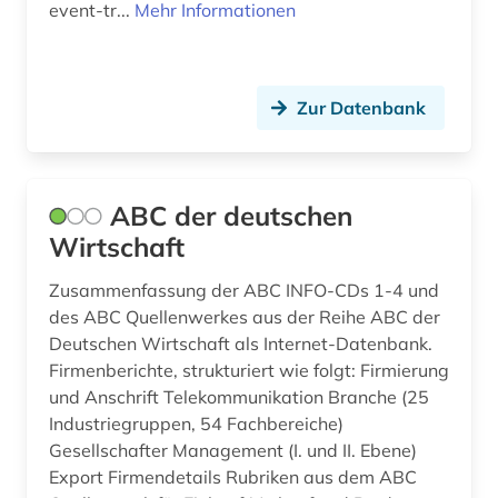
Niedersachsen (2)
event-tr...
Mehr Informationen
ausgabe (1)
Nordamerika (3)
ausland (3)
Nordrhein-Westfalen (4)
Zur Datenbank
auslandsinvestition (2)
Norwegen (5)
auslandsschulden (3)
Oesterreich (31)
ABC der deutschen
auslandsvermögen (1)
Osmanisches Reich (1)
Wirtschaft
auslandsverschuldung (3)
Ostasien (5)
Zusammenfassung der ABC INFO-CDs 1-4 und
ausländer (1)
des ABC Quellenwerkes aus der Reihe ABC der
Osteuropa (10)
Deutschen Wirtschaft als Internet-Datenbank.
ausländische direktinvestitionen (2)
Firmenberichte, strukturiert wie folgt: Firmierung
Ostmitteleuropa (4)
ausschreibung (1)
und Anschrift Telekommunikation Branche (25
Polen (5)
Industriegruppen, 54 Fachbereiche)
aussenwirtschaft (1)
Gesellschafter Management (I. und II. Ebene)
Portugal (3)
Export Firmendetails Rubriken aus dem ABC
ausstellung (1)