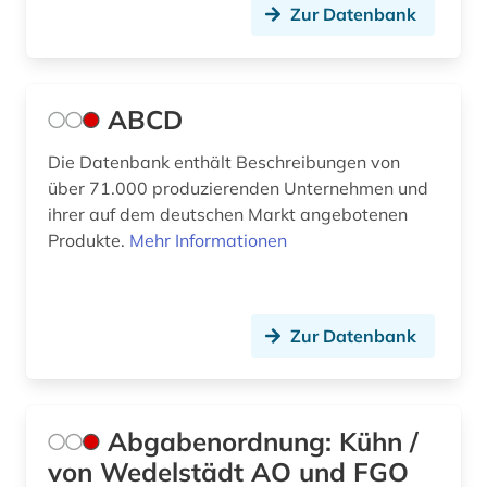
Suedamerika (9)
Zur Datenbank
baden-württemberg (4)
Suedasien (2)
bank (6)
Suedostasien (4)
ABCD
bank kreditinstitut finanzdienstleistung
kreditwirtschaft (1)
Suedosteuropa (3)
Die Datenbank enthält Beschreibungen von
über 71.000 produzierenden Unternehmen und
bankarchiv (1)
Tschechische Republik (5)
ihrer auf dem deutschen Markt angebotenen
banken (1)
Tuerkei (2)
Produkte.
Mehr Informationen
bankenregulierung (1)
USA (33)
bankenstatistik (3)
Ukraine (2)
Zur Datenbank
bankgeheimnis (1)
Ungarn (3)
bankrecht (1)
Zypern (2)
Abgabenordnung: Kühn /
bankwesen (4)
von Wedelstädt AO und FGO