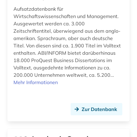
bevölkerungsstatistik (8)
Aufsatzdatenbank für
Wirtschaftswissenschaften und Management.
bewerbung (1)
Ausgewertet werden ca. 3.000
Zeitschriftentitel, überwiegend aus dem anglo-
bgvr (2)
amerikan. Sprachraum, aber auch deutsche
bibliografie (22)
Titel. Von diesen sind ca. 1.900 Titel im Volltext
enthalten. ABI/INFORM bietet darüberhinaus
bibliographie (7)
18.000 ProQuest Business Dissertations im
Volltext, ausgedehnte Informationen zu ca.
bibliotheksbestand (1)
200.000 Unternehmen weltweit, ca. 5.200...
Mehr Informationen
bibliothekskatalog plus (1)
bilanz (13)
bilanzanalyse (2)
Zur Datenbank
bilanzdaten (1)
bilanzen (5)