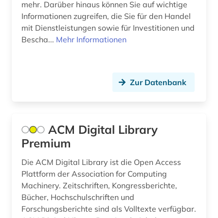
computerunterstütztes lernen (1)
mehr. Darüber hinaus können Sie auf wichtige
Informationen zugreifen, die Sie für den Handel
controlling (5)
mit Dienstleistungen sowie für Investitionen und
Bescha...
Mehr Informationen
corona (1)
corporate finance (1)
Zur Datenbank
corporate governance (1)
corporate social responsibility (1)
corporate-governence-daten (1)
ACM Digital Library
Premium
coworking (1)
Die ACM Digital Library ist die Open Access
csr (1)
Plattform der Association for Computing
cusip-identifier (1)
Machinery. Zeitschriften, Kongressberichte,
Bücher, Hochschulschriften und
darstellende kunst (1)
Forschungsberichte sind als Volltexte verfügbar.