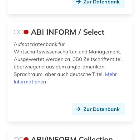
Zur Datenbank
beschäftigungspolitik (1)
bestand (1)
ABI INFORM / Select
bestechung (1)
Aufsatzdatenbank für
beteiligung (1)
Wirtschaftswissenschaften und Management.
betrieb (3)
Ausgewertet werden ca. 350 Zeitschriftentitel,
überwiegend aus dem anglo-amerikan.
betriebliches informationssystem (1)
Sprachraum, aber auch deutsche Titel.
Mehr
Informationen
betriebsanalyse (1)
betriebsdaten (7)
betriebsführung (6)
Zur Datenbank
betriebsorganisation (1)
betriebsrat (2)
ABI/INFORM Collection