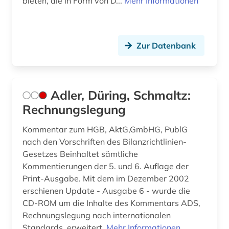
bieten, die in Form von D...
Mehr Informationen
deutsche philologie (1)
deutscher einwanderer (1)
Zur Datenbank
deutschland (103)
deutschland (bundesrepublik). statistisches
bundesamt (1)
Adler, Düring, Schmaltz:
deutschland <bundesrepublik> (1)
Rechnungslegung
deutschland <östliche länder> (1)
Kommentar zum HGB, AktG,GmbHG, PublG
nach den Vorschriften des Bilanzrichtlinien-
deutschland firmenverzeichnis (1)
Gesetzes Beinhaltet sämtliche
deutschland handelsmarke (1)
Kommentierungen der 5. und 6. Auflage der
Print-Ausgabe. Mit dem im Dezember 2002
deutschland statistik (1)
erschienen Update - Ausgabe 6 - wurde die
CD-ROM um die Inhalte des Kommentars ADS,
deutschland warenzeichen (1)
Rechnungslegung nach internationalen
deutschland. bundesarbeitsgericht (1)
Standards, erweitert.
Mehr Informationen