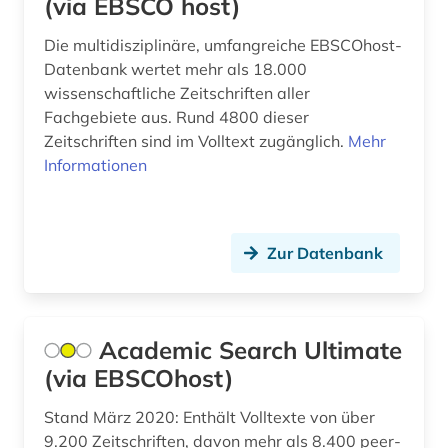
(via EBSCO host)
biographie (7)
Die multidisziplinäre, umfangreiche EBSCOhost-
Datenbank wertet mehr als 18.000
biologie (4)
wissenschaftliche Zeitschriften aller
biowissenschaften (1)
Fachgebiete aus. Rund 4800 dieser
Zeitschriften sind im Volltext zugänglich.
Mehr
bodennutzung (1)
Informationen
bodenpolitik (1)
bodenrecht (1)
Zur Datenbank
bodenschutz (1)
bonitätsprüfung (1)
Academic Search Ultimate
book e (2)
(via EBSCOhost)
botanik (1)
Stand März 2020: Enthält Volltexte von über
branche (4)
9.200 Zeitschriften, davon mehr als 8.400 peer-