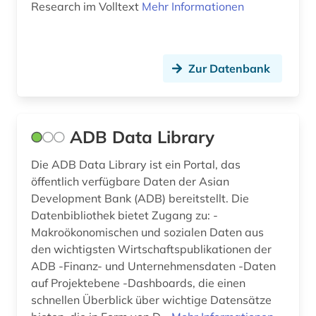
Research im Volltext
Mehr Informationen
deep learning (1)
demographie (18)
denkfabrik (1)
Zur Datenbank
design (7)
design &amp; publishing (1)
ADB Data Library
designrecht (1)
Die ADB Data Library ist ein Portal, das
öffentlich verfügbare Daten der Asian
designschutz (5)
Development Bank (ADB) bereitstellt. Die
desktop publishing (1)
Datenbibliothek bietet Zugang zu: -
Makroökonomischen und sozialen Daten aus
desktop-publishing (1)
den wichtigsten Wirtschaftspublikationen der
ADB -Finanz- und Unternehmensdaten -Daten
deutsch (26)
auf Projektebene -Dashboards, die einen
deutsche bundesbank (2)
schnellen Überblick über wichtige Datensätze