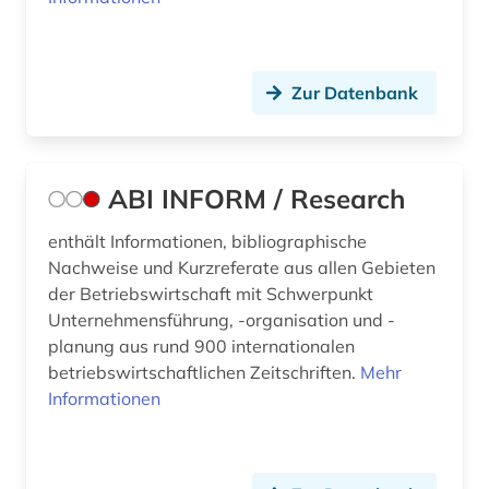
berufliche weiterbildung (1)
berufsausbildung (1)
Zur Datenbank
berufsbildung (4)
berufseinstieg (1)
ABI INFORM / Research
berufsforschung (1)
berufspädagogik (1)
enthält Informationen, bibliographische
Nachweise und Kurzreferate aus allen Gebieten
berufsrecht (1)
der Betriebswirtschaft mit Schwerpunkt
Unternehmensführung, -organisation und -
berufsstrategie (1)
planung aus rund 900 internationalen
betriebswirtschaftlichen Zeitschriften.
Mehr
berusbildungssystem (1)
Informationen
beschaffung (1)
beschäftigung (5)