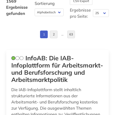
1569
CSV-Export
Sortierung
arbeitsbeziehungen (1)
Ergebnisse
Daenemark (4)
Ergebnisse
gefunden
arbeitslosigkeit (6)
pro Seite:
Deutschland (248)
arbeitsmarkt (10)
Deutschland (DDR) (1)
1
2
…
63
arbeitsmarktforschung (1)
Estland (4)
arbeitsmarktpolitik (1)
Europa (75)
InfoAB: Die IAB-
arbeitsmarktstatistik (2)
Finnland (4)
Infoplattform für Arbeitsmarkt-
arbeitsmedizin (1)
und Berufsforschung und
Frankreich (11)
arbeitsproduktivität (3)
Arbeitsmarktpolitik
GUS (4)
arbeitsrecht (23)
Die IAB-Infoplattform stellt inhaltlich
Gibraltar (1)
strukturierte Informationen aus der
arbeitsschutz (5)
Arbeitsmarkt- und Berufsforschung kostenlos
Griechenland (4)
zur Verfügung. Die ausgewählten Themen
arbeitssicherheit (6)
enthalten Informationen zu: Veröffentlichungen