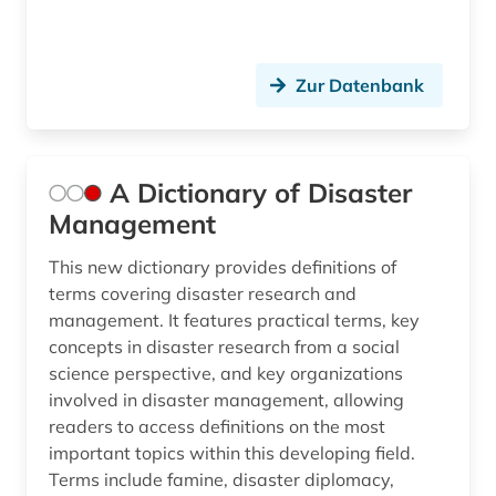
Liechtenstein (3)
asien (6)
Litauen (3)
asien-pazifik (1)
Zur Datenbank
Luxemburg (3)
asienforschung (1)
Makedonien (2)
astronomie (1)
Malta (3)
A Dictionary of Disaster
asyl (1)
Management
Mecklenburg-Vorpommern (4)
atomkraft (1)
This new dictionary provides definitions of
Mittelamerika (6)
terms covering disaster research and
audiovisuelles material (1)
management. It features practical terms, key
Moldawien (4)
ausbildung (1)
concepts in disaster research from a social
Monaco (2)
science perspective, and key organizations
ausbildungsförderung (1)
involved in disaster management, allowing
Montenegro (2)
readers to access definitions on the most
ausenhandelswirtschaft (1)
important topics within this developing field.
Niederlande (6)
Terms include famine, disaster diplomacy,
ausfalleffekt (1)