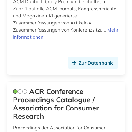
ACM Digital Library Premium beinhaltet: •
data science (1)
Zugriff auf alle ACM Journals, Kongressberichte
daten (7)
und Magazine • KI generierte
Zusammenfassungen von Artikeln •
datenanalyse (7)
Zusammenfassungen von Konferenzsitzu...
Mehr
Informationen
datenaustausch (1)
datenbank genesis (1)
Zur Datenbank
datenerhebung (1)
datenmanagement (1)
datensammlung (7)
ACR Conference
Proceedings Catalogue /
datenschutz (1)
Association for Consumer
datensicherung (1)
Research
datenverarbeitung (1)
Proceedings der Association for Consumer