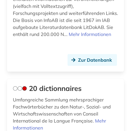
Großbritannien (30)
arbeitssicherheitsrecht (1)
(vielfach mit Volltextzugriff),
Irland (5)
Forschungsprojekten und weiterführenden Links.
architektur (3)
Die Basis von InfoAB ist die seit 1967 im IAB
Island (2)
aufgebaute Literaturdatenbank LitDokAB. Sie
archiv (4)
enthält rund 200.000 N...
Mehr Informationen
Israel (2)
archäologie (2)
Italien (7)
arizona (1)
Zur Datenbank
Japan (7)
armut (2)
Jugoslawien (3)
armutspolitik (1)
Kanada (6)
20 dictionnaires
arzneimittelmarkt (3)
Korea (1)
Umfangreiche Sammlung mehrsprachiger
asean (1)
Fachwörterbücher zu den Natur-, Sozial- und
Kroatien (3)
Wirtschaftswissenschaften von Conseil
asean-staaten (1)
Lettland (3)
International de la Langue Française.
Mehr
asiatisch-pazifischer raum (3)
Informationen