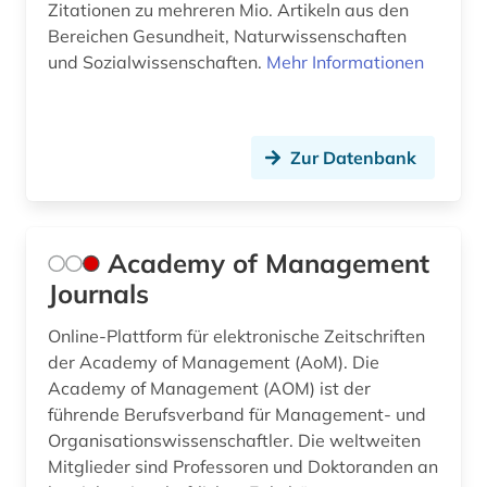
Zitationen zu mehreren Mio. Artikeln aus den
Bereichen Gesundheit, Naturwissenschaften
british academy (1)
und Sozialwissenschaften.
Mehr Informationen
browser (1)
bruttoinlandsprodukt (1)
Zur Datenbank
brüssel (1)
buchbestand (1)
Academy of Management
buchführung (6)
Journals
budget (1)
Online-Plattform für elektronische Zeitschriften
bundesbank (1)
der Academy of Management (AoM). Die
Academy of Management (AOM) ist der
bundesdatenschutzgesetz (1)
führende Berufsverband für Management- und
Organisationswissenschaftler. Die weltweiten
bundesfinanzhof (1)
Mitglieder sind Professoren und Doktoranden an
bundeshaushalt (1)