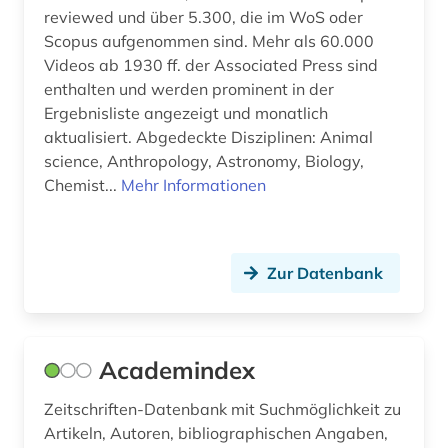
reviewed und über 5.300, die im WoS oder
branchen (1)
Scopus aufgenommen sind. Mehr als 60.000
Videos ab 1930 ff. der Associated Press sind
branchenanalyse (3)
enthalten und werden prominent in der
Ergebnisliste angezeigt und monatlich
branchenberichte (3)
aktualisiert. Abgedeckte Disziplinen: Animal
branchendaten (1)
science, Anthropology, Astronomy, Biology,
Chemist...
Mehr Informationen
brancheninformation (1)
branchenprofil (1)
Zur Datenbank
branchenreport (1)
brandenburg (2)
brandschutz (3)
Academindex
braunkohle (1)
Zeitschriften-Datenbank mit Suchmöglichkeit zu
Artikeln, Autoren, bibliographischen Angaben,
briefkastengesellschaft (1)