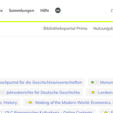
te
Sammlungen
Hilfe
Z
EN
Bibliotheksportal Primo
Nutzungsb
 Fachportal für die Geschichtswissenschaften
Monume
Jahresberichte für Deutsche Geschichte
Lexikon
; History
Making of the Modern World: Economics, P
OLC Romanischer Kulturkreis - Online Contents
P