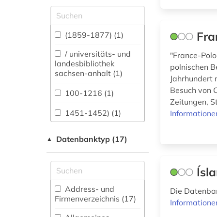
Allgemeine und
vergleichende Sprach-
und
Fra
(1859-1877) (1)
Literaturwissenschaft.
Indogermanistik.
/ universitäts- und
"France-Polo
Außereuropäische
landesbibliothek
polnischen B
Sprachen und
sachsen-anhalt (1)
Jahrhundert 
Literaturen (203)
Besuch von C
100-1216 (1)
Anglistik.
Zeitungen, St
Amerikanistik (222)
1451-1452) (1)
Informatione
Archäologie (172)
1525&gt (1)
Datenbanktyp (17)
▲
Architektur,
1535-1920 (1)
Bauingenieur- und
Vermessungswesen
Ísl
16. jahrhundert (1)
(86)
Address- und
Die Datenban
1600-1800 (1)
Biologie,
Firmenverzeichnis (17
)
Informatione
Biotechnologie (51)
1680-1648 (1)