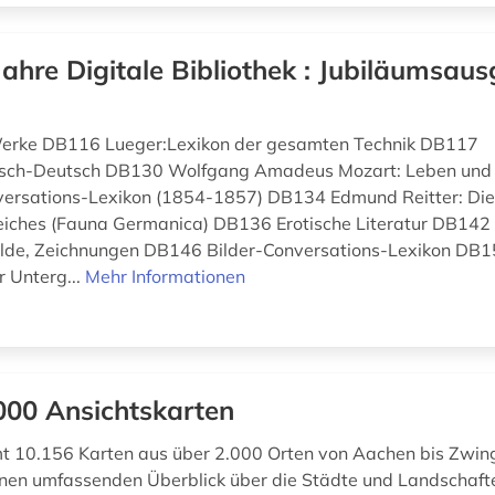
Jahre Digitale Bibliothek : Jubiläumsaus
 Werke DB116 Lueger:Lexikon der gesamten Technik DB117
isch-Deutsch DB130 Wolfgang Amadeus Mozart: Leben un
ersations-Lexikon (1854-1857) DB134 Edmund Reitter: Die
eiches (Fauna Germanica) DB136 Erotische Literatur DB142
älde, Zeichnungen DB146 Bilder-Conversations-Lexikon DB
r Unterg...
Mehr Informationen
000 Ansichtskarten
t 10.156 Karten aus über 2.000 Orten von Aachen bis Zwin
einen umfassenden Überblick über die Städte und Landschaft