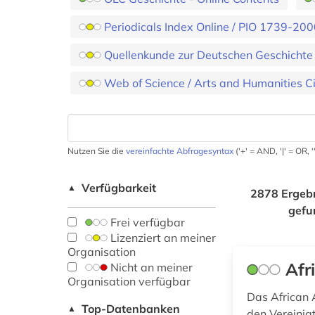
Periodicals Index Online / PIO 1739-20
Quellenkunde zur Deutschen Geschichte
Web of Science / Arts and Humanities Ci
Nutzen Sie die
vereinfachte Abfragesyntax
('+' = AND, '|' = OR,
Verfügbarkeit
▲
2878 Ergeb
gefu
Frei verfügbar
Lizenziert an meiner
Organisation
Afr
Nicht an meiner
Organisation verfügbar
Das African 
Top-Datenbanken
▲
den Vereinig