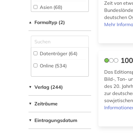
Zeit von etw
abtei cluny (1)
Asien (68)
Ostasienwissenschaften
Bundeslände
(Japanologie,
abzeichen (1)
deutschen Os
Australien, Ozeanien
Koreastudien, Sinologie)
Formaltyp (2)
▲
Mehr Informa
(15)
(17)
accum (1)
Baden-
Pädagogik (92)
actes (1)
Wuerttemberg (17)
Philosophie (175)
Datenträger (64
)
adel (3)
Baltikum (9)
100
Physik (28)
Online (534
)
adelsfamilie (2)
Bayern (70)
Das Editions
Politologie (465)
adolf (1)
Belarus (11)
Bild-, Ton- 
des 20. Jahr
Psychologie (62)
Verlag (244)
▼
adressbuch (8)
Belgien (14)
zur deutsche
Rechtswissenschaft
sowjetischen
adressverzeichnis
Berlin (10)
Zeiträume
▼
(162)
Informatione
(1)
Bosnien-
Romanistik (101)
afghanistan (3)
Eintragungsdatum
Herzegowina (9)
▼
Slavistik (99)
african studies (2)
Brandenburg (14)