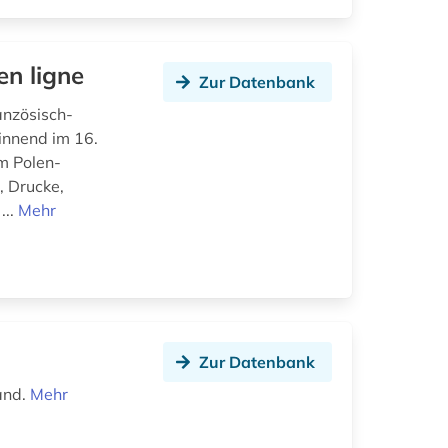
en ligne
Zur Datenbank
anzösisch-
innend im 16.
m Polen-
, Drucke,
...
Mehr
Zur Datenbank
and.
Mehr