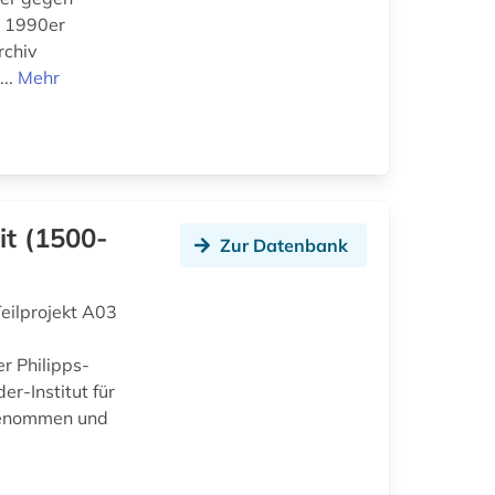
s 1990er
rchiv
...
Mehr
it (1500-
Zur Datenbank
eilprojekt A03
r Philipps-
r-Institut für
fgenommen und