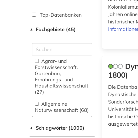
Kolonialismu
Jahren onlin
Top-Datenbanken
historischer 
Informatione
Fachgebiete (45)
▲
Agrar- und
Dyn
Forstwissenschaft,
Gartenbau,
1800)
Ernährungs- und
Haushaltswissenschaft
Die Datenban
(27)
Dynastische 
Sonderforsch
Allgemeine
Universität 
Naturwissenschaft (68)
historische 
Allgemeine und
ausgewertet
Schlagwörter (1000)
fachübergreifende
▲
Datenbanken (531)