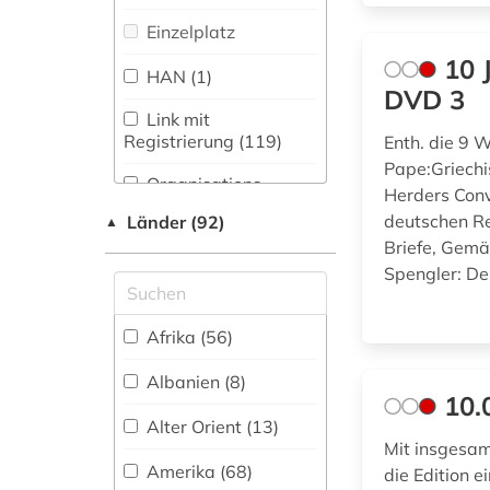
Zeitung (142
)
Kunstgeschichte
Einzelplatz
(269)
abbildung (1)
Zeitungs-,
10 
HAN (1)
Zeitschriftenbibliographie
Maschinenbau (7)
abfluss (1)
DVD 3
(18
)
Link mit
Mathematik (35)
abgeordneter (1)
Registrierung (119)
Enth. die 9
Pape:Griech
Medien- und
abkommen (1)
Organisations-
Kommunikationswissenschaften,
Herders Conv
Netzwerk / VPN (35)
Kommunikationsdesign (193)
abkürzung (1)
deutschen R
Länder (92)
▲
Briefe, Gem
Shibboleth
Medizin (60)
abolitionismus (1)
Spengler: De
Zugriff vor Ort (1)
Militärwissenschaft
abraham (1)
(38)
Afrika (56)
abraham geiger
Musikwissenschaft
kolle (1)
Albanien (8)
(85)
10.
abrüstung (1)
Alter Orient (13)
Natur- und
Mit insgesam
Umweltschutz (17)
abschaffung (1)
Amerika (68)
die Edition 