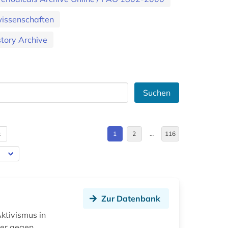
wissenschaften
story Archive
Suchen
t
1
2
…
116
Zur Datenbank
ktivismus in
ker gegen