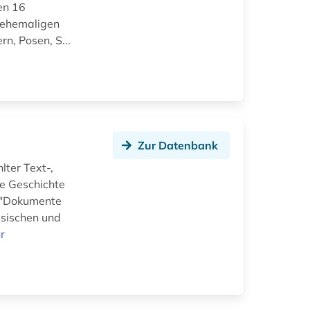
en 16
 ehemaligen
, Posen, S...
Zur Datenbank
ter Text-,
he Geschichte
e "Dokumente
ssischen und
r