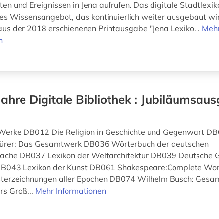
ten und Ereignissen in Jena aufrufen. Das digitale Stadtlexik
enes Wissensangebot, das kontinuierlich weiter ausgebaut wi
us der 2018 erschienenen Printausgabe "Jena Lexiko...
Meh
n
Jahre Digitale Bibliothek : Jubiläumsaus
 Werke DB012 Die Religion in Geschichte und Gegenwart DB
ürer: Das Gesamtwerk DB036 Wörterbuch der deutschen
che DB037 Lexikon der Weltarchitektur DB039 Deutsche G
DB043 Lexikon der Kunst DB061 Shakespeare:Complete Wo
isterzeichnungen aller Epochen DB074 Wilhelm Busch: Ges
s Groß...
Mehr Informationen