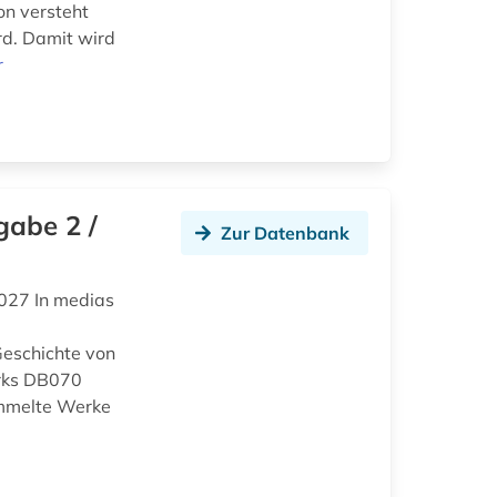
on versteht
rd. Damit wird
r
gabe 2 /
Zur Datenbank
027 In medias
eschichte von
rks DB070
ammelte Werke