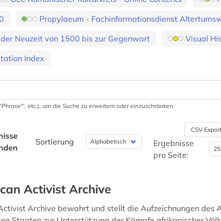
00
Propylaeum - Fachinformationsdienst Altertums
 der Neuzeit von 1500 bis zur Gegenwart
Visual Hi
tation Index
 '"Phrase"', etc.), um die Suche zu erweitern oder einzuschränken.
CSV-Expor
nisse
Sortierung
Ergebnisse
nden
pro Seite:
ican Activist Archive
Activist Archive bewahrt und stellt die Aufzeichnungen des A
ten Staaten zur Unterstützung der Kämpfe afrikanischer Völ