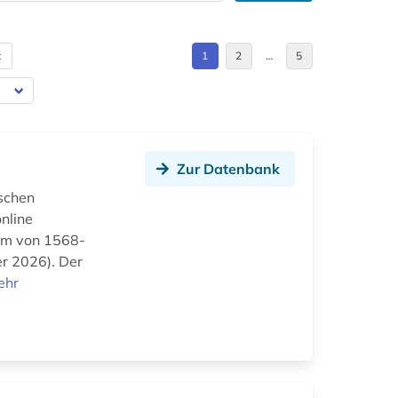
t
1
2
…
5
Zur Datenbank
ischen
online
aum von 1568-
er 2026). Der
ehr