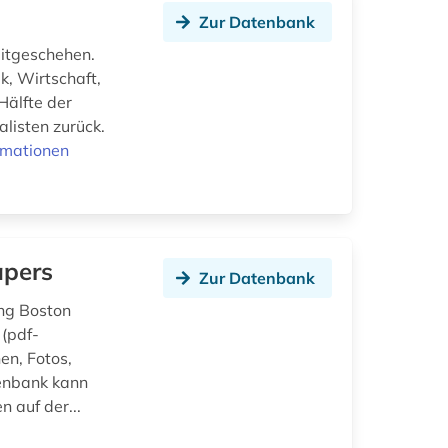
Zur Datenbank
eitgeschehen.
k, Wirtschaft,
Hälfte der
listen zurück.
rmationen
apers
Zur Datenbank
ung Boston
 (pdf-
en, Fotos,
tenbank kann
 auf der...