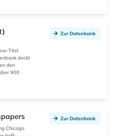
t)
Zur Datenbank
ew-Titel.
tenbank deckt
ben den
 über 900
spapers
Zur Datenbank
ung Chicago
n (pdf-