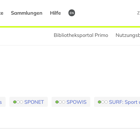
te
Sammlungen
Hilfe
Z
EN
Bibliotheksportal Primo
Nutzungsb
s
SPONET
SPOWIS
SURF: Sport 