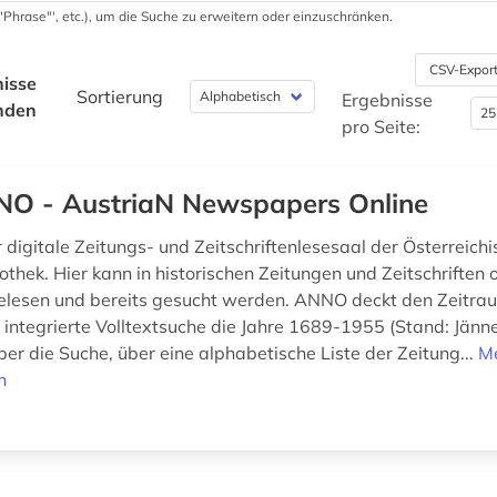
 '"Phrase"', etc.), um die Suche zu erweitern oder einzuschränken.
CSV-Expor
isse
Sortierung
Ergebnisse
nden
pro Seite:
O - AustriaN Newspapers Online
 digitale Zeitungs- und Zeitschriftenlesesaal der Österreich
othek. Hier kann in historischen Zeitungen und Zeitschriften 
gelesen und bereits gesucht werden. ANNO deckt den Zeitr
 integrierte Volltextsuche die Jahre 1689-1955 (Stand: Jänn
über die Suche, über eine alphabetische Liste der Zeitung...
M
n