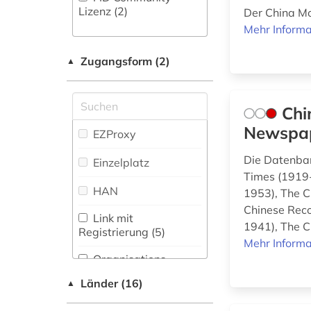
bibliographie (1)
Gesundheitswissenschaften
Lizenz (2)
Der China Mo
(9)
bibliotheksbestand
Mehr Informa
(1)
Informatik (17)
Zugangsform (2)
▲
bildung in der
Klassische
sozialarbeit (1)
Philologie.
Byzantinistik.
Chi
bildungsforschung
Mittellateinische und
(1)
Neugriechische
Newspa
EZProxy
Philologie. Neulatein
biografie (2)
(10)
Die Datenban
Einzelplatz
Times (1919-
biografien (1)
Kunstgeschichte (14)
HAN
1953), The C
Chinese Reco
biologie (3)
Maschinenbau (4)
Link mit
1941), The C
Registrierung (5)
biomechanik (1)
Mathematik (19)
Mehr Informa
Organisations-
bootssport (1)
Medien- und
Netzwerk / VPN (4)
Kommunikationswissenschaften,
Länder (16)
▲
botanik (1)
Kommunikationsdesign (30)
Shibboleth