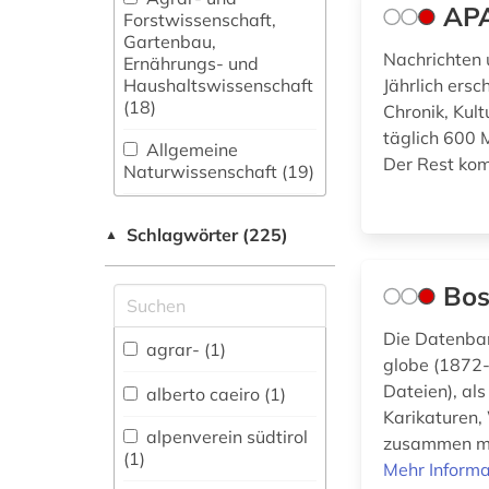
APA
Forstwissenschaft,
Gartenbau,
Nachrichten 
Ernährungs- und
Haushaltswissenschaft
Jährlich ers
(18)
Chronik, Kult
täglich 600 
Allgemeine
Der Rest kom
Naturwissenschaft (19)
Allgemeine und
Schlagwörter (225)
fachübergreifende
▲
Datenbanken (49)
Bos
Allgemeine und
vergleichende Sprach-
Die Datenban
und
agrar- (1)
globe (1872-
Literaturwissenschaft.
Indogermanistik.
Dateien), als
alberto caeiro (1)
Außereuropäische
Karikaturen,
Sprachen und
alpenverein südtirol
zusammen mit
Literaturen (19)
(1)
Mehr Informa