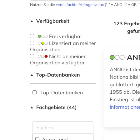
Nutzen Sie die
vereinfachte Abfragesyntax
('+' = AND, '|' = OR,
Verfügbarkeit
▲
123 Ergebn
gefu
Frei verfügbar
Lizenziert an meiner
Organisation
ANN
Nicht an meiner
Organisation verfügbar
ANNO ist der
Top-Datenbanken
▲
Nationalbibli
geblättert, 
1955 ab. Die
Top-Datenbanken
Einstieg ist 
Informatione
Fachgebiete (44)
▲
Agrar- und