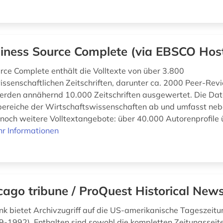
iness Source Complete (via EBSCO Hos
rce Complete enthält die Volltexte von über 3.800
issenschaftlichen Zeitschriften, darunter ca. 2000 Peer-Revi
rden annähernd 10.000 Zeitschriften ausgewertet. Die Da
ereiche der Wirtschaftswissenschaften ab und umfasst ne
n noch weitere Volltextangebote: über 40.000 Autorenprofile
r Informationen
cago tribune / ProQuest Historical New
k bietet Archivzugriff auf die US-amerikanische Tageszeit
9-1992). Enthalten sind sowohl die kompletten Zeitungsseite