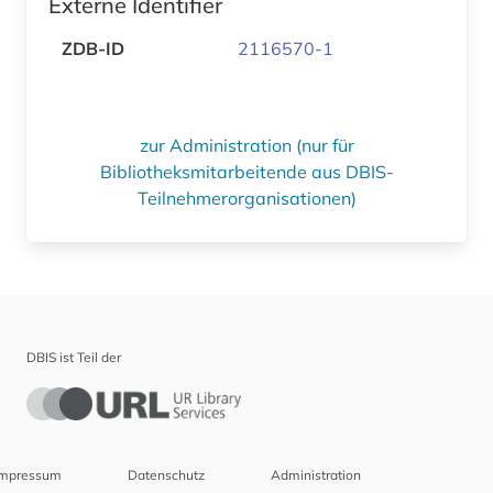
Externe Identifier
ZDB-ID
2116570-1
zur Administration (nur für
Bibliotheksmitarbeitende aus DBIS-
Teilnehmerorganisationen)
DBIS ist Teil der
Impressum
Datenschutz
Administration