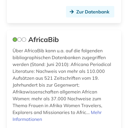
digitalisat (1)
Zur Datenbank
digitalisierung (1)
discovery service (1)
AfricaBib
diskriminierung (1)
Über AfricaBib kann u.a. auf die folgenden
dissertation (2)
bibliographischen Datenbanken zugegriffen
werden (Stand: Juni 2010): Africana Periodical
dokumentarfilm (9)
Literature: Nachweis von mehr als 110.000
Aufsätzen aus 521 Zeitschriften vom 19.
dokumentarfilme (1)
Jahrhundert bis zur Gegenwart;
dokumentation (2)
Afrikawissenschaften allgemein African
Women: mehr als 37.000 Nachweise zum
drama (2)
Thema Frauen in Afrika Women Travelers,
Explorers and Missionaries to Afric...
Mehr
dramaturgie (1)
Informationen
druck (1)