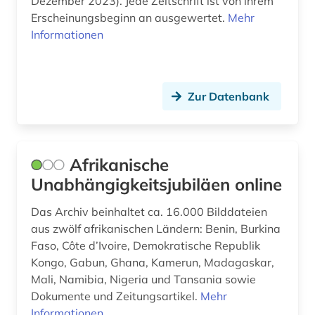
Dezember 2023). Jede Zeitschrift ist von ihrem
europe (1)
Erscheinungsbeginn an ausgewertet.
Mehr
europäische ethnologie (2)
Informationen
europäische geschichte (1)
europäische kultur (1)
Zur Datenbank
examensarbeit (1)
exil (1)
Afrikanische
exponat (1)
Unabhängigkeitsjubiläen online
extremismus (1)
Das Archiv beinhaltet ca. 16.000 Bilddateien
aus zwölf afrikanischen Ländern: Benin, Burkina
fachdidaktik (1)
Faso, Côte d’Ivoire, Demokratische Republik
fachinformationsdienst (2)
Kongo, Gabun, Ghana, Kamerun, Madagaskar,
Mali, Namibia, Nigeria und Tansania sowie
fachliteratur (1)
Dokumente und Zeitungsartikel.
Mehr
Informationen