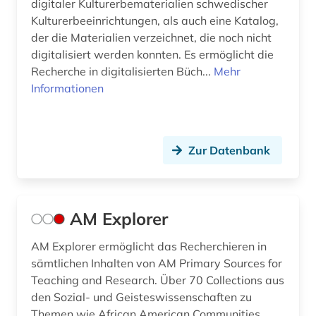
geschichte (77)
digitaler Kulturerbematerialien schwedischer
Kulturerbeeinrichtungen, als auch eine Katalog,
geschichte 1000-2000 (1)
der die Materialien verzeichnet, die noch nicht
digitalisiert werden konnten. Es ermöglicht die
geschichte 1025-1150 (1)
Recherche in digitalisierten Büch...
Mehr
geschichte 1500-1850 (1)
Informationen
geschichte 1552-1802 (1)
geschichte 1600-1900 (1)
Zur Datenbank
geschichte 1914-1974 (1)
geschichte 1931-2000 (1)
AM Explorer
geschichte 1941-1 (1)
AM Explorer ermöglicht das Recherchieren in
geschichte 3350 v.chr.-400 v.chr. (1)
sämtlichen Inhalten von AM Primary Sources for
Teaching and Research. Über 70 Collections aus
geschichtsschreibung (1)
den Sozial- und Geisteswissenschaften zu
Themen wie African American Communities,