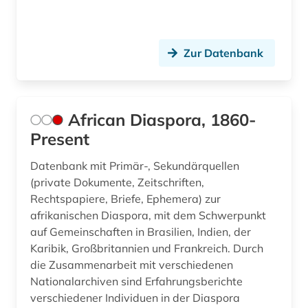
eichstätt (1)
elamisch (1)
Zur Datenbank
elektronische bibliothek (3)
elektronische zeitschrift (2)
African Diaspora, 1860-
Present
elektronisches buch (17)
empirische kulturwissenschaft (3)
Datenbank mit Primär-, Sekundärquellen
(private Dokumente, Zeitschriften,
england (1)
Rechtspapiere, Briefe, Ephemera) zur
afrikanischen Diaspora, mit dem Schwerpunkt
englisch (2)
auf Gemeinschaften in Brasilien, Indien, der
Karibik, Großbritannien und Frankreich. Durch
entwicklung (2)
die Zusammenarbeit mit verschiedenen
entwicklungsforschung (1)
Nationalarchiven sind Erfahrungsberichte
verschiedener Individuen in der Diaspora
entwicklungspolitik (2)