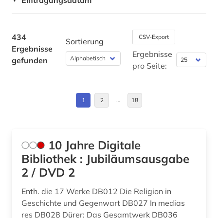
Eintragungsdatum
arkadien (1)
Brandenburg (1)
arktis (6)
Bulgarien (1)
434
CSV-Export
Sortierung
aruba (1)
Ergebnisse
Byzantinisches Reich (3)
Ergebnisse
gefunden
asch (1)
pro Seite:
China (13)
asiatische studien (1)
Daenemark (6)
1
2
…
18
asien (4)
Deutschland (13)
asienforschung (1)
Estland (1)
assyriologie (2)
10 Jahre Digitale
Europa (4)
Bibliothek : Jubiläumsausgabe
assyrisch (1)
2 / DVD 2
Finnland (7)
asyl (1)
Enth. die 17 Werke DB012 Die Religion in
Frankreich (3)
atlas (2)
Geschichte und Gegenwart DB027 In medias
GUS (1)
res DB028 Dürer: Das Gesamtwerk DB036