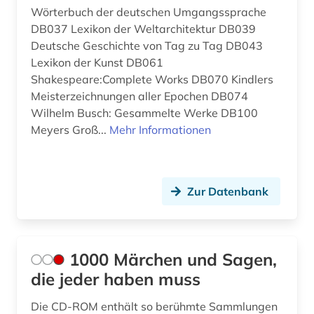
audio recordings (1)
Wörterbuch der deutschen Umgangssprache
Griechenland (1)
DB037 Lexikon der Weltarchitektur DB039
audiodatei (1)
Deutsche Geschichte von Tag zu Tag DB043
Griechenland (Altertum) (3)
Lexikon der Kunst DB061
audiovisuelle medien (1)
Shakespeare:Complete Works DB070 Kindlers
Großbritannien (7)
aufsatz (1)
Meisterzeichnungen aller Epochen DB074
Hamburg (1)
Wilhelm Busch: Gesammelte Werke DB100
babylonisch (1)
Meyers Groß...
Mehr Informationen
Hessen (1)
bad kissingen (1)
Irland (1)
balkanromanistik (2)
Zur Datenbank
Island (1)
barock (1)
Israel (6)
baudenkmal (1)
Italien (1)
1000 Märchen und Sagen,
bayerisch schwaben (1)
die jeder haben muss
Japan (3)
bayern (3)
Die CD-ROM enthält so berühmte Sammlungen
Jugoslawien (3)