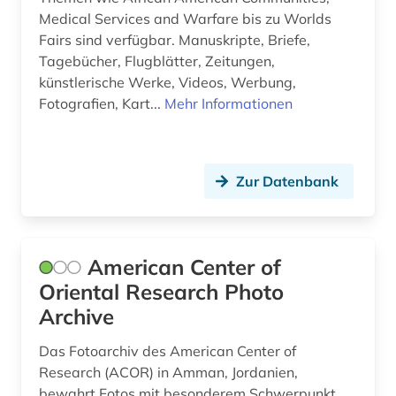
geschlechterforschung (2)
Medical Services and Warfare bis zu Worlds
gesellschaft (2)
Fairs sind verfügbar. Manuskripte, Briefe,
Tagebücher, Flugblätter, Zeitungen,
gesellschaftswissenschaften (1)
künstlerische Werke, Videos, Werbung,
Fotografien, Kart...
Mehr Informationen
gesundheit (2)
gesundheit &amp; ernährung (1)
Zur Datenbank
gesundheitsberichterstattung (1)
globales lernen (1)
globalisierung (3)
American Center of
Oriental Research Photo
gotland (1)
Archive
grafikdesign (4)
Das Fotoarchiv des American Center of
grammatik (1)
Research (ACOR) in Amman, Jordanien,
bewahrt Fotos mit besonderem Schwerpunkt