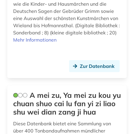
belgien (2)
wie die Kinder- und Hausmärchen und die
Kanada (3)
Deutschen Sagen der Gebrüder Grimm sowie
belgische fotografie (1)
eine Auswahl der schönsten Kunstmärchen von
Korea (1)
Wieland bis Hofmannsthal. (Digitale Bibliothek :
belgische kultur (1)
Sonderband ; 8) (kleine digitale bibliothek ; 20)
Kroatien (3)
Mehr Informationen
belgische kunst (1)
Lettland (1)
benin (1)
Liechtenstein (1)
berber (1)
Zur Datenbank
Litauen (2)
bergen (norwegen) (1)
Makedonien (1)
berufe (1)
A mei zu, Ya mei zu kou yu
Mecklenburg-Vorpommern (1)
bezeichnung (1)
chuan shuo cai lu fan yi zi liao
Mittelamerika (9)
shu wei dian zang ji hua
bibliografie (20)
Moldawien (2)
Diese Datenbank bietet eine Sammlung von
bibliographie (7)
über 400 Tonbandaufnahmen mündlicher
Montenegro (3)