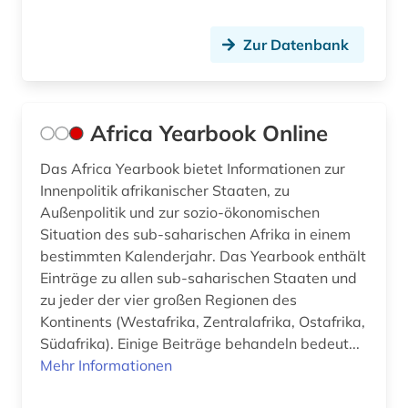
design (2)
Zur Datenbank
deutsch (6)
deutsche kolonialgesellschaft (1)
Africa Yearbook Online
deutsches volksliedarchiv (1)
Das Africa Yearbook bietet Informationen zur
deutschland (9)
Innenpolitik afrikanischer Staaten, zu
deutschsprachige gemeinschaft (1)
Außenpolitik und zur sozio-ökonomischen
Situation des sub-saharischen Afrika in einem
dialekt (2)
bestimmten Kalenderjahr. Das Yearbook enthält
Einträge zu allen sub-saharischen Staaten und
diaspora (1)
zu jeder der vier großen Regionen des
Kontinents (Westafrika, Zentralafrika, Ostafrika,
diasporastudien (1)
Südafrika). Einige Beiträge behandeln bedeut...
dienstleistung (3)
Mehr Informationen
digital database (1)