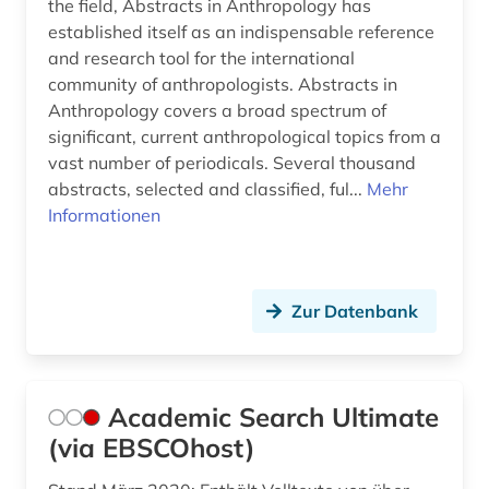
Palaestina (1)
the field, Abstracts in Anthropology has
biologische anthropologie (1)
established itself as an indispensable reference
Polen (1)
and research tool for the international
biowissenschaften (1)
community of anthropologists. Abstracts in
Portugal (2)
bochum (1)
Anthropology covers a broad spectrum of
Rheinland-Pfalz (1)
significant, current anthropological topics from a
book e (1)
vast number of periodicals. Several thousand
Roemisches Reich (3)
abstracts, selected and classified, ful...
Mehr
bosnien-herzegowina (1)
Informationen
Rumänien (3)
brasilien (1)
Russland, Sowjetunion (7)
brauchtum (1)
Zur Datenbank
Saarland (1)
braunschweig (1)
Sachsen (2)
brief (1)
Sachsen-Anhalt (1)
Academic Search Ultimate
briefsammlung (2)
(via EBSCOhost)
Schleswig-Holstein (1)
buchwissenschaft (1)