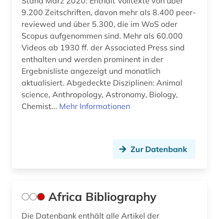
Stand März 2020: Enthält Volltexte von über
Schweden (31)
buddhismus (1)
9.200 Zeitschriften, davon mehr als 8.400 peer-
Schweiz (2)
reviewed und über 5.300, die im WoS oder
burkina faso (1)
Scopus aufgenommen sind. Mehr als 60.000
Serbien (3)
Videos ab 1930 ff. der Associated Press sind
byzantinistik (1)
enthalten und werden prominent in der
Skandinavien (3)
byzanz (1)
Ergebnisliste angezeigt und monatlich
Slowakei (1)
aktualisiert. Abgedeckte Disziplinen: Animal
bänkelsang (1)
science, Anthropology, Astronomy, Biology,
Slowenien (2)
Chemist...
Mehr Informationen
bündnerromanisch (1)
Spanien (3)
chemie (10)
Suedamerika (13)
Zur Datenbank
chile (1)
Suedasien (5)
china (4)
Suedostasien (2)
christentum (2)
Africa Bibliography
Suedosteuropa (2)
christian gottlob (1)
Die Datenbank enthält alle Artikel der