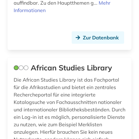
auffindbar. Zu den Hauptthemen g...
Mehr
Informationen
entwicklungstheorie (1)
entwicklungszusammenarbeit (2)
entwicklungsökonomie (1)
Zur Datenbank
enzyklopädie (4)
epik (1)
African Studies Library
erinnerung (1)
Die African Studies Library ist das Fachportal
für die Afrikastudien und bietet ein zentrales
ernährung (1)
Rechercheportal für eine integrierte
erzählforschung (1)
Katalogsuche von Fachausschnitten nationaler
und internationaler Bibliotheksbeständen. Durch
erzählung (1)
ein Log-in ist es möglich, personalisierte Dienste
zu nutzen, wie zum Beispiel Merklisten
eskimo (1)
anzulegen. Hierfür brauchen Sie kein neues
ess- und trinksitte (1)