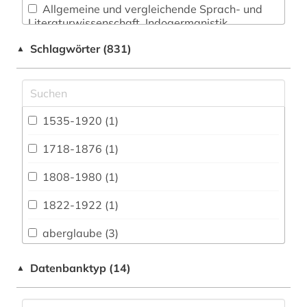
Allgemeine und vergleichende Sprach- und
Literaturwissenschaft. Indogermanistik.
Außereuropäische Sprachen und Literaturen (82)
Schlagwörter (831)
▲
Anglistik. Amerikanistik (47)
Archäologie (69)
Architektur, Bauingenieur- und
1535-1920 (1)
Vermessungswesen (32)
1718-1876 (1)
Biologie, Biotechnologie (31)
1808-1980 (1)
Buch- und Bibliothekswesen,
Informationswissenschaft (35)
1822-1922 (1)
Chemie und Pharmazie (20)
aberglaube (3)
Elektrotechnik, Elektronik, Nachrichtentechnik
abkommen (1)
Datenbanktyp (14)
▲
(14)
abolitionismus (1)
Energietechnik (16)