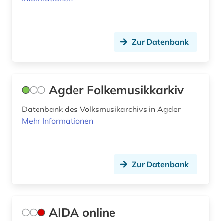
fachportal (1)
fakten (1)
Zur Datenbank
feldforschung (2)
feminismus (1)
fernsehen (2)
Agder Folkemusikkarkiv
fest (1)
Datenbank des Volksmusikarchivs in Agder
Mehr Informationen
fid asien (2)
fid darstellende kunst (1)
fid lateinamerika (4)
Zur Datenbank
fid nahost-, nordafrika- und islamstudien (2)
fid sozial- und kulturanthropologie (5)
AIDA online