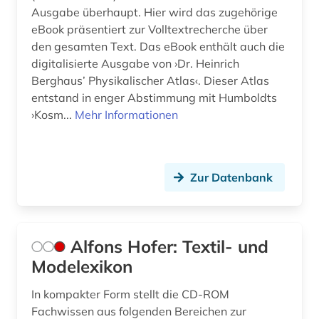
fragment (1)
Ausgabe überhaupt. Hier wird das zugehörige
eBook präsentiert zur Volltextrecherche über
frankreich (1)
den gesamten Text. Das eBook enthält auch die
digitalisierte Ausgabe von ›Dr. Heinrich
frau (1)
Berghaus’ Physikalischer Atlas‹. Dieser Atlas
entstand in enger Abstimmung mit Humboldts
frauen (1)
›Kosm...
Mehr Informationen
frauen- und geschlechterforschung (1)
frauenforschung (1)
Zur Datenbank
frömmigkeit (1)
frühe neuzeit (1)
Alfons Hofer: Textil- und
frühes christentum (1)
Modelexikon
förderpreis für deutsche wissenschaftler im g.
w. leibniz-programm (1)
In kompakter Form stellt die CD-ROM
Fachwissen aus folgenden Bereichen zur
förderverein (1)