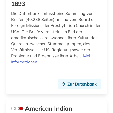
1893
hausa (1)
hebräisch (1)
Die Datenbank umfasst eine Sammlung von
Briefen (40.238 Seiten) an und vom Board of
heiligenverehrung (1)
Foreign Missions der Presbyterian Church in den
USA. Die Briefe vermitteln ein Bild der
heiliger (2)
amerikanischen Ureinwohner, ihrer Kultur, der
Querelen zwischen Stammesgruppen, des
hethitisch (1)
Verhältnisses zur US-Regierung sowie der
hexe (1)
Probleme und Ergebnisse ihrer Arbeit.
Mehr
Informationen
hexenglaube (1)
hexenprozess (1)
Zur Datenbank
hexenverfolgung (1)
hexerei (1)
heyne (1)
American Indian