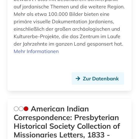
griechenland (1)
auf jordanische Themen und die weitere Region.
Mehr als etwa 100.000 Bilder bieten eine
großbritannien (5)
primäre visuelle Dokumentation Jordaniens,
grönland (2)
einschließlich der großen archäologischen und
Kulturerbe-Projekte, die das Zentrum im Laufe
guangzhou (2)
der Jahrzehnte im ganzen Land gesponsert hat.
Mehr Informationen
gutshof (1)
halle (saale) (1)
hamburg (1)
Zur Datenbank
handel (3)
handschrift (5)
American Indian
Correspondence: Presbyterian
handwerk (1)
Historical Society Collection of
haus (1)
Missionaries Letters, 1833 -