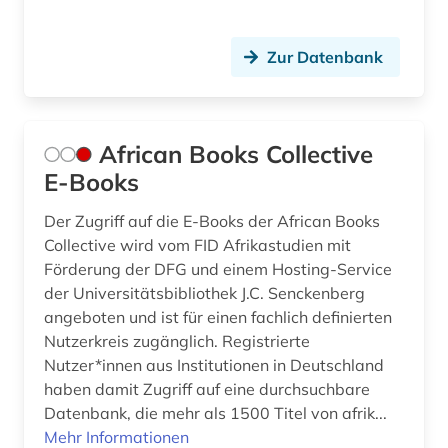
druckschrift (1)
Zur Datenbank
druckwerk (1)
dunhuang-handschriften (1)
African Books Collective
dänemark (4)
E-Books
dänisch-hallesche mission in tranquebar (1)
Der Zugriff auf die E-Books der African Books
e-book (1)
Collective wird vom FID Afrikastudien mit
Förderung der DFG und einem Hosting-Service
e-learning (1)
der Universitätsbibliothek J.C. Senckenberg
angeboten und ist für einen fachlich definierten
eblaitisch (1)
Nutzerkreis zugänglich. Registrierte
edition (1)
Nutzer*innen aus Institutionen in Deutschland
haben damit Zugriff auf eine durchsuchbare
edward s. morse (1)
Datenbank, die mehr als 1500 Titel von afrik...
Mehr Informationen
edward sylvester morse (1)