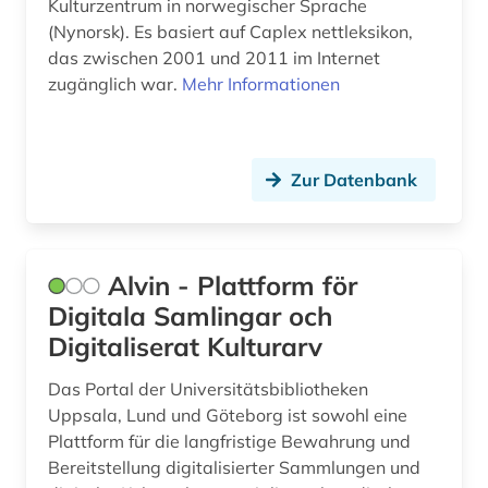
Kulturzentrum in norwegischer Sprache
(Nynorsk). Es basiert auf Caplex nettleksikon,
gentechnik (1)
das zwischen 2001 und 2011 im Internet
zugänglich war.
Mehr Informationen
geografie (4)
geographie (2)
geographische daten (1)
Zur Datenbank
georg thomas von (1)
geowissenschaften (2)
Alvin - Plattform för
germanen (2)
Digitala Samlingar och
Digitaliserat Kulturarv
germanische altertumskunde (2)
Das Portal der Universitätsbibliotheken
germanisches nationalmuseum (1)
Uppsala, Lund und Göteborg ist sowohl eine
Plattform für die langfristige Bewahrung und
germanistik (2)
Bereitstellung digitalisierter Sammlungen und