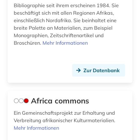
Thueringen (1)
Bibliographie seit ihrem erscheinen 1984. Sie
christianisierung (1)
beschäftigt sich mit allen Regionen Afrikas,
Tschechische Republik (2)
community currency (1)
einschließlich Nordafrika. Sie beinhaltet eine
Tuerkei (1)
breite Palette an Materialien, zum Beispiel
corpora (1)
Monographien, Zeitschriftenartikel und
USA (11)
Broschüren.
Mehr Informationen
cultures (1)
Ukraine (3)
cuneiform (1)
Ungarn (2)
Zur Datenbank
côte divoire (1)
das wunderbare (1)
demographie (4)
Africa commons
demokratie (1)
Ein Gemeinschaftsprojekt zur Erhaltung und
Verbreitung afrikanischer Kulturmaterialien.
dendi (1)
Mehr Informationen
denkmal (3)