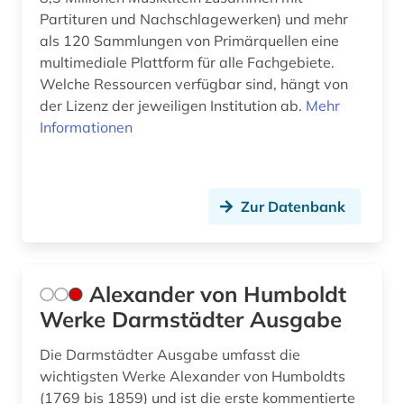
flüchtling (1)
Partituren und Nachschlagewerken) und mehr
als 120 Sammlungen von Primärquellen eine
folklore (1)
multimediale Plattform für alle Fachgebiete.
Welche Ressourcen verfügbar sind, hängt von
forschung (3)
der Lizenz der jeweiligen Institution ab.
Mehr
forschungsdaten (1)
Informationen
forschungsreise (1)
fortschrittsbericht (1)
Zur Datenbank
foto (1)
fotoarchiv (2)
Alexander von Humboldt
fotografie (7)
Werke Darmstädter Ausgabe
fotographie (1)
Die Darmstädter Ausgabe umfasst die
wichtigsten Werke Alexander von Humboldts
fotosammlung (1)
(1769 bis 1859) und ist die erste kommentierte