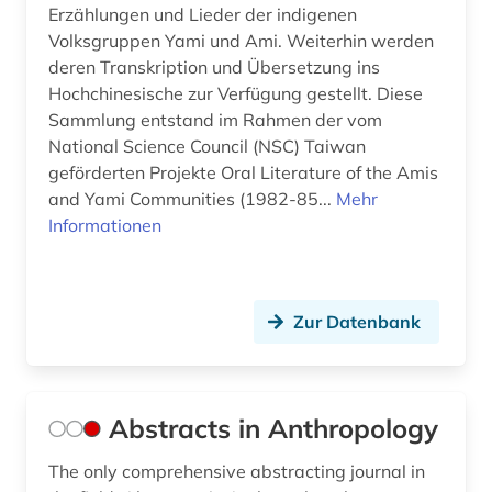
Erzählungen und Lieder der indigenen
bibliothek (1)
Volksgruppen Yami und Ami. Weiterhin werden
Niederlande (3)
biblische studien (1)
deren Transkription und Übersetzung ins
Niedersachsen (1)
Hochchinesische zur Verfügung gestellt. Diese
bildarchiv (1)
Sammlung entstand im Rahmen der vom
Nordamerika (6)
National Science Council (NSC) Taiwan
bilddatenbank (4)
geförderten Projekte Oral Literature of the Amis
Nordrhein-Westfalen (1)
bildnis (1)
and Yami Communities (1982-85...
Mehr
Norwegen (10)
Informationen
bildsammlung (1)
Oesterreich (6)
bildstock (2)
Osmanisches Reich (2)
Zur Datenbank
bildung (3)
Ostasien (7)
biografie (2)
Osteuropa (6)
biographie (2)
Abstracts in Anthropology
Ostmitteleuropa (2)
biologie (1)
The only comprehensive abstracting journal in