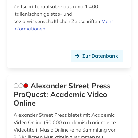
fid-lizenz (1)
Zeitschriftenaufsätze aus rund 1.400
italienischen geistes- und
film (11)
sozialwissenschaftlichen Zeitschriften
Mehr
filmgeschichte (1)
Informationen
finanzwirtschaft (3)
finnland (7)
Zur Datenbank
finnlandschwedisch (1)
flandern (belgien) (1)
Alexander Street Press
flandern <belgien> (1)
ProQuest: Academic Video
Online
flucht (1)
Alexander Street Press bietet mit Academic
fluchtbewegungen (1)
Video Online (50.000 akademisch orientierte
flurdenkmal (1)
Videotitel), Music Online (eine Sammlung von
8,3 Millionen Musiktiteln zusammen mit