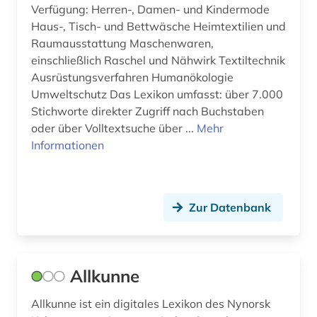
Verfügung: Herren-, Damen- und Kindermode
galloromanistik (2)
Haus-, Tisch- und Bettwäsche Heimtextilien und
Raumausstattung Maschenwaren,
gastronomie (1)
einschließlich Raschel und Nähwirk Textiltechnik
Ausrüstungsverfahren Humanökologie
gaststättengewerbe (1)
Umweltschutz Das Lexikon umfasst: über 7.000
Stichworte direkter Zugriff nach Buchstaben
gebäude (2)
oder über Volltextsuche über ...
Mehr
gefallener (1)
Informationen
geistesgeschichte (1)
geisteswissenschaften (28)
Zur Datenbank
gender (1)
gender studies (1)
Allkunne
genderstudien (4)
Allkunne ist ein digitales Lexikon des Nynorsk
generative ki (1)