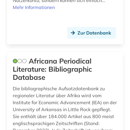
Nutzerkonto, sondern können sich einfach...
Mehr Informationen
ethnizität (2)
ethnographie (1)
Zur Datenbank
ethnolinguistik (2)
ethnologe (2)
ethnologie (25)
Africana Periodical
Literature: Bibliographic
ethnologischer film (9)
Database
ethnology (1)
Die bibliographische Aufsatzdatenbank zu
ethnosoziologie (1)
regionaler Literatur über Afrika wird vom
Institute for Economic Advancement (IEA) an der
etudes africaines (2)
University of Arkansas in Little Rock gepflegt.
Sie enthält über 184.000 Artikel aus 800 meist
europa (2)
englischsprachigen Zeitschriften (Stand: