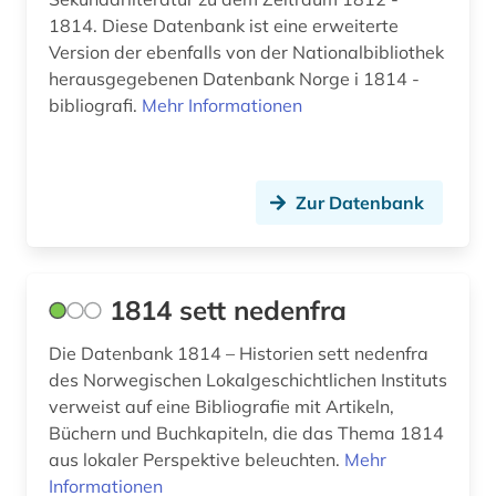
ausbildung (2)
1814. Diese Datenbank ist eine erweiterte
Version der ebenfalls von der Nationalbibliothek
auschwitz-prozess (3)
herausgegebenen Datenbank Norge i 1814 -
bibliografi.
Mehr Informationen
ausgrabung (2)
ausländer (2)
ausländisches kulturgut (1)
Zur Datenbank
aussenpolitik (1)
ausstellung (4)
1814 sett nedenfra
ausstellungskatalog (2)
Die Datenbank 1814 – Historien sett nedenfra
des Norwegischen Lokalgeschichtlichen Instituts
australien (9)
verweist auf eine Bibliografie mit Artikeln,
auswanderer (3)
Büchern und Buchkapiteln, die das Thema 1814
aus lokaler Perspektive beleuchten.
Mehr
auswanderung (14)
Informationen