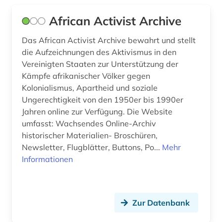
afrikastudien (2)
Deutschland (370)
African Activist Archive
afrikawissenschaften (3)
Deutschland (DDR) (49)
Das African Activist Archive bewahrt und stellt
afro-amerikanische frauen (1)
Estland (13)
die Aufzeichnungen des Aktivismus in den
Vereinigten Staaten zur Unterstützung der
afro-amerikanische geschichte (1)
Europa (83)
Kämpfe afrikanischer Völker gegen
afroamerikaner (2)
Kolonialismus, Apartheid und soziale
Finnland (42)
Ungerechtigkeit von den 1950er bis 1990er
agder (1)
Frankreich (64)
Jahren online zur Verfügung. Die Website
umfasst: Wachsendes Online-Archiv
agence france-presse (1)
GUS (5)
historischer Materialien- Broschüren,
Newsletter, Flugblätter, Buttons, Po...
Mehr
agrargeschichte (1)
Gibraltar (1)
Informationen
agrarkultur (1)
Griechenland (4)
ahnenforschung (1)
Griechenland (Altertum) (14)
Zur Datenbank
akdademie der künste (1)
Großbritannien (113)