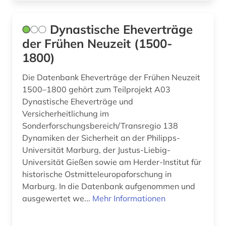
akte (2)
Hamburg (8)
Dynastische Eheverträge
aktiengesellschaft (1)
Hessen (18)
der Frühen Neuzeit (1500-
albanien (1)
Irland (15)
1800)
albert (1)
Island (25)
Die Datenbank Eheverträge der Frühen Neuzeit
1500–1800 gehört zum Teilprojekt A03
albrecht (1)
Israel (36)
Dynastische Eheverträge und
alexander von humboldt (3)
Versicherheitlichung im
Italien (37)
Sonderforschungsbereich/Transregio 138
alfred escher (1)
Japan (8)
Dynamiken der Sicherheit an der Philipps-
Universität Marburg, der Justus-Liebig-
algerien (1)
Jugoslawien (9)
Universität Gießen sowie am Herder-Institut für
allgemeine kulturwissenschaft (1)
historische Ostmitteleuropaforschung in
Kanada (22)
Marburg. In die Datenbank aufgenommen und
allgemeine sammelwerke (1)
Korea (3)
ausgewertet we...
Mehr Informationen
allierte (1)
Kroatien (12)