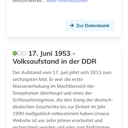
Meisterwerke...
Mehr Informationen
archivmaterialien (1)
archivprojekte (1)
archivwesen (4)
Zur Datenbank
archäologie (28)
archäologische stätte (1)
17. Juni 1953 -
Volksaufstand in der DDR
argentinien (3)
arisierung (1)
Der Aufstand vom 17. Juni jährt sich 2013 zum
sechzigsten Mal. Er war die erste
arkadien (1)
Massenerhebung im Machtbereich der
Sowjetunion überhaupt und eines der
arktis (5)
Schlüsselereignisse, die den Gang der deutsch-
deutschen Geschichte bis zur Einheit im Jahr
armeezeitungen (1)
1990 maßgeblich mitbestimmt haben.Unsere
armenfürsorge (4)
Website ist vor zehn Jahren erarbeitet und
recherchiert worden und ging zum fünfzigsten