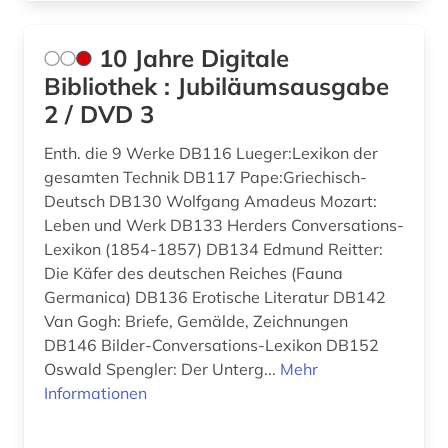
angloamerikanischer kulturraum (1)
10 Jahre Digitale
anne frank (1)
Bibliothek : Jubiläumsausgabe
2 / DVD 3
anschrift (1)
Enth. die 9 Werke DB116 Lueger:Lexikon der
ansichtskarte (1)
gesamten Technik DB117 Pape:Griechisch-
ansichtspostkarte (4)
Deutsch DB130 Wolfgang Amadeus Mozart:
Leben und Werk DB133 Herders Conversations-
antarktika (1)
Lexikon (1854-1857) DB134 Edmund Reitter:
Die Käfer des deutschen Reiches (Fauna
antarktis (2)
Germanica) DB136 Erotische Literatur DB142
anthologie (7)
Van Gogh: Briefe, Gemälde, Zeichnungen
DB146 Bilder-Conversations-Lexikon DB152
anthropologie (11)
Oswald Spengler: Der Unterg...
Mehr
Informationen
anthroposophie (1)
anthropozän (1)