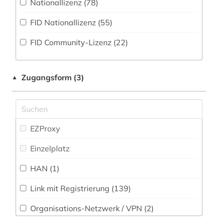
Nationallizenz (78)
Militärwissenschaft (38)
Zeitungs-, Zeitschriftenbibliographie (18
)
1940-1944 (1)
FID Nationallizenz (55)
Musikwissenschaft (85)
1941-1945 (1)
FID Community-Lizenz (22)
Natur- und Umweltschutz (17)
1948-1980 (1)
Pädagogik (90)
1963-1965 (2)
Zugangsform (3)
▲
Philosophie (174)
20.jahrhundert (1)
Physik (28)
aalborg (1)
Politologie (464)
EZProxy
aarhus (6)
Pressemedien (65)
Einzelplatz
abbildung (1)
Psychologie (61)
HAN (1)
abfluss (1)
Rechtswissenschaft (159)
Link mit Registrierung (139)
abgeordneter (1)
Romanistik (99)
Organisations-Netzwerk / VPN (2)
abkommen (1)