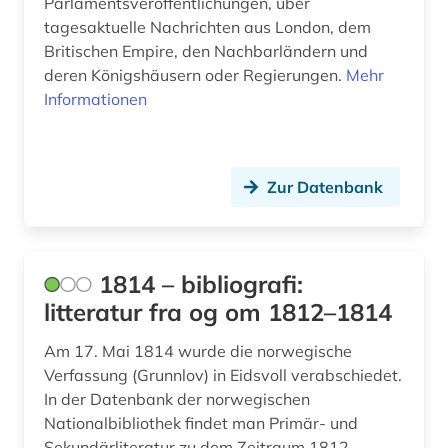
Parlamentsveröffentlichungen, über
audiovisuelles material (2)
tagesaktuelle Nachrichten aus London, dem
Britischen Empire, den Nachbarländern und
aufgebot (1)
deren Königshäusern oder Regierungen.
Mehr
aufklärung (10)
Informationen
aufsatz (1)
aufsatzsammlung (5)
Zur Datenbank
augenzeuge (8)
augenzeugenbericht (1)
1814 – bibliografi:
augsburg (1)
litteratur fra og om 1812–1814
augustinus (1)
Am 17. Mai 1814 wurde die norwegische
Verfassung (Grunnlov) in Eidsvoll verabschiedet.
auktionshaus (1)
In der Datenbank der norwegischen
Nationalbibliothek findet man Primär- und
aurelius (1)
Sekundärliteratur zu dem Zeitraum 1812 -