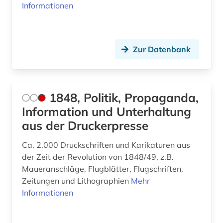
Informationen
außenministerium (3)
außenpolitik (18)
Zur Datenbank
außenwirtschaft (1)
avantgarde (2)
1848, Politik, Propaganda,
axel oxenstierna (1)
Information und Unterhaltung
bad kissingen (1)
aus der Druckerpresse
bad reichenhall (1)
Ca. 2.000 Druckschriften und Karikaturen aus
der Zeit der Revolution von 1848/49, z.B.
baden (3)
Maueranschläge, Flugblätter, Flugschriften,
Zeitungen und Lithographien
Mehr
baden-württemberg (12)
Informationen
bagdad (1)