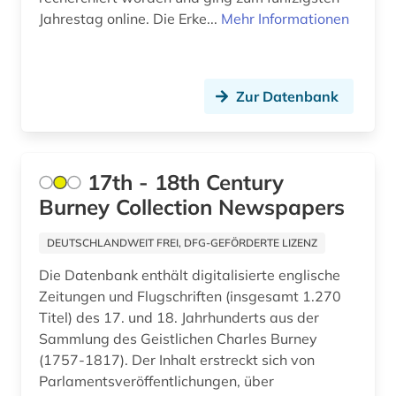
armenien (2)
Jahrestag online. Die Erke...
Mehr Informationen
armenien (west) (1)
artefakte (1)
Zur Datenbank
artek (2)
arzneimittel (1)
17th - 18th Century
arzt (1)
Burney Collection Newspapers
asch (1)
DEUTSCHLANDWEIT FREI, DFG-GEFÖRDERTE LIZENZ
aschach (1)
Die Datenbank enthält digitalisierte englische
Zeitungen und Flugschriften (insgesamt 1.270
aschaffenburg (1)
Titel) des 17. und 18. Jahrhunderts aus der
asean (1)
Sammlung des Geistlichen Charles Burney
(1757-1817). Der Inhalt erstreckt sich von
asiatische studien (1)
Parlamentsveröffentlichungen, über