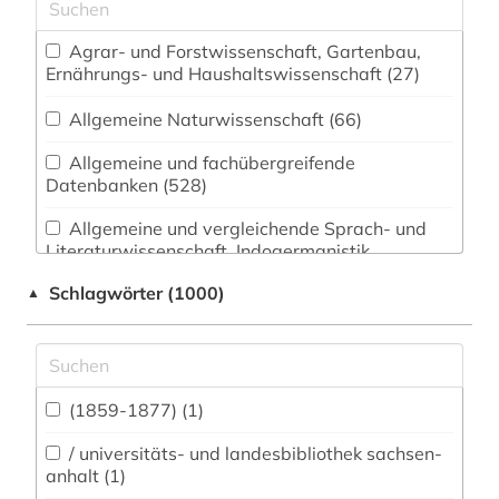
Agrar- und Forstwissenschaft, Gartenbau,
Ernährungs- und Haushaltswissenschaft (27)
Allgemeine Naturwissenschaft (66)
Allgemeine und fachübergreifende
Datenbanken (528)
Allgemeine und vergleichende Sprach- und
Literaturwissenschaft. Indogermanistik.
Außereuropäische Sprachen und Literaturen
Schlagwörter (1000)
▲
(201)
Anglistik. Amerikanistik (219)
Archäologie (171)
(1859-1877) (1)
Architektur, Bauingenieur- und
Vermessungswesen (86)
/ universitäts- und landesbibliothek sachsen-
anhalt (1)
Biologie, Biotechnologie (51)