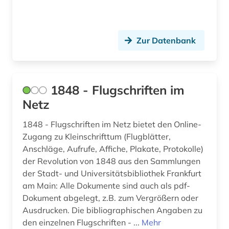
auswanderungspolitik (1)
ausweisung (1)
Zur Datenbank
auswärtiger ausschuss des deutschen
bundestages (1)
authentizität (1)
1848 - Flugschriften im
Netz
autobiografie (3)
autobiografische literatur (4)
1848 - Flugschriften im Netz bietet den Online-
Zugang zu Kleinschrifttum (Flugblätter,
autobiographie (1)
Anschläge, Aufrufe, Affiche, Plakate, Protokolle)
der Revolution von 1848 aus den Sammlungen
autografen (1)
der Stadt- und Universitätsbibliothek Frankfurt
am Main: Alle Dokumente sind auch als pdf-
autograph (3)
Dokument abgelegt, z.B. zum Vergrößern oder
autor (2)
Ausdrucken. Die bibliographischen Angaben zu
den einzelnen Flugschriften - ...
Mehr
außenhandel (3)