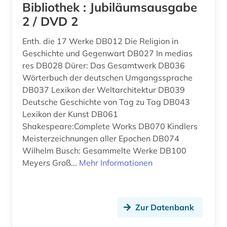
Bibliothek : Jubiläumsausgabe
anarchie (1)
2 / DVD 2
Tschechische Republik (33)
anarchismus (2)
Tuerkei (12)
Enth. die 17 Werke DB012 Die Religion in
Geschichte und Gegenwart DB027 In medias
anarchist (1)
USA (139)
res DB028 Dürer: Das Gesamtwerk DB036
Wörterbuch der deutschen Umgangssprache
anarchosyndikalismus (1)
Ukraine (26)
DB037 Lexikon der Weltarchitektur DB039
anden (1)
Deutsche Geschichte von Tag zu Tag DB043
Ungarn (25)
Lexikon der Kunst DB061
andreas (1)
Vatikanstadt (3)
Shakespeare:Complete Works DB070 Kindlers
Meisterzeichnungen aller Epochen DB074
anfänge - 1965 (1)
Zypern (2)
Wilhelm Busch: Gesammelte Werke DB100
anglikanische kirche der provinz uganda (1)
Meyers Groß...
Mehr Informationen
anglistik (5)
anglo-amerikanische beziehungen (1)
Zur Datenbank
angloamerika (1)