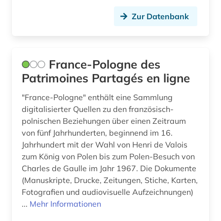
alltag (6)
Lettland (10)
Zur Datenbank
alltagsgeschichte &lt;fach&gt; (4)
Liechtenstein (6)
alltagskultur (4)
Litauen (14)
France-Pologne des
alltagsleben (1)
Luxemburg (5)
Patrimoines Partagés en ligne
altbestand (2)
Makedonien (6)
"France-Pologne" enthält eine Sammlung
digitalisierter Quellen zu den französisch-
altdänisch (1)
Malta (1)
polnischen Beziehungen über einen Zeitraum
alte drucke (1)
von fünf Jahrhunderten, beginnend im 16.
Mecklenburg-Vorpommern (11)
Jahrhundert mit der Wahl von Henri de Valois
alte geschichte (9)
Mittelamerika (31)
zum König von Polen bis zum Polen-Besuch von
Charles de Gaulle im Jahr 1967. Die Dokumente
alte landesschule korbach (1)
Moldawien (7)
(Manuskripte, Drucke, Zeitungen, Stiche, Karten,
alter orient (4)
Fotografien und audiovisuelle Aufzeichnungen)
Monaco (1)
...
Mehr Informationen
alternativbewegung (2)
Montenegro (8)