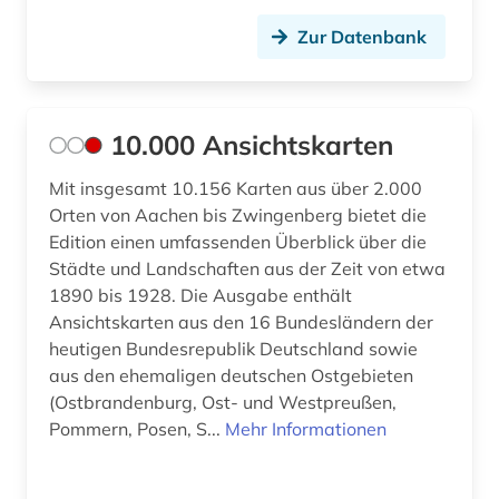
Zur Datenbank
antifaschismus (2)
antiheld (1)
antijüdische propaganda (1)
10.000 Ansichtskarten
antike (22)
Mit insgesamt 10.156 Karten aus über 2.000
Orten von Aachen bis Zwingenberg bietet die
antike religionen (1)
Edition einen umfassenden Überblick über die
Städte und Landschaften aus der Zeit von etwa
antikolonialismus (2)
1890 bis 1928. Die Ausgabe enthält
antisemitismus (8)
Ansichtskarten aus den 16 Bundesländern der
heutigen Bundesrepublik Deutschland sowie
antisemitismus (motiv) (1)
aus den ehemaligen deutschen Ostgebieten
(Ostbrandenburg, Ost- und Westpreußen,
antisemitismusforschung (1)
Pommern, Posen, S...
Mehr Informationen
apartheid (3)
apologetik (1)