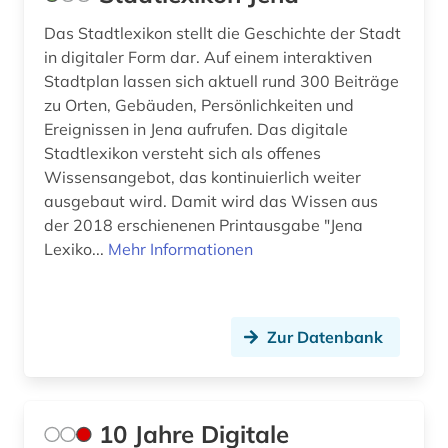
amerika (31)
Das Stadtlexikon stellt die Geschichte der Stadt
Schweiz (38)
in digitaler Form dar. Auf einem interaktiven
amerika + schwarze (1)
Serbien (12)
Stadtplan lassen sich aktuell rund 300 Beiträge
zu Orten, Gebäuden, Persönlichkeiten und
amerikanische geschichte (7)
Skandinavien (11)
Ereignissen in Jena aufrufen. Das digitale
amerikanische revolution (1)
Stadtlexikon versteht sich als offenes
Slowakei (20)
Wissensangebot, das kontinuierlich weiter
amerikanischer bürgerkrieg (1)
Slowenien (11)
ausgebaut wird. Damit wird das Wissen aus
der 2018 erschienenen Printausgabe "Jena
amerikanistik (3)
Spanien (19)
Lexiko...
Mehr Informationen
amman (1)
Suedamerika (38)
ammianus marcellinus (1)
Suedasien (8)
Zur Datenbank
amsterdam (1)
Suedostasien (6)
amtsdrucksache (5)
Suedosteuropa (14)
10 Jahre Digitale
analysen (1)
Thueringen (14)