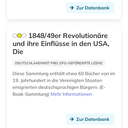
balkanromanistik (1)
Zur Datenbank
ballangen (1)
ballett (1)
1848/49er Revolutionäre
baltikum (4)
und ihre Einflüsse in den USA,
bamberg (1)
Die
bamberg kreis (1)
DEUTSCHLANDWEIT FREI, DFG-GEFÖRDERTE LIZENZ
banknote (1)
Diese Sammlung enthält etwa 60 Bücher von im
19. Jahrhundert in die Vereinigten Staaten
bantusprachen (1)
emigrierten deutschsprachigen Bürgern. (E-
Book-Sammlung)
Mehr Informationen
barbosa (1)
barock (2)
bartensleben <familie> (1)
Zur Datenbank