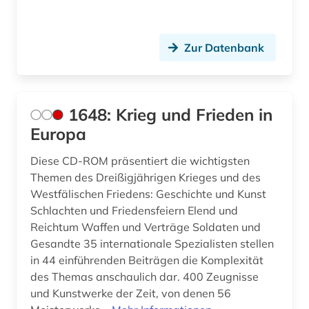
arbeiterklasse (1)
arbeitsbeziehungen (1)
Zur Datenbank
arbeitskampf (1)
architektur (11)
1648: Krieg und Frieden in
architekturgeschichte (1)
Europa
archiv (60)
Diese CD-ROM präsentiert die wichtigsten
archival documents (1)
Themen des Dreißigjährigen Krieges und des
Westfälischen Friedens: Geschichte und Kunst
archivalien (5)
Schlachten und Friedensfeiern Elend und
Reichtum Waffen und Verträge Soldaten und
archivbestand (3)
Gesandte 35 internationale Spezialisten stellen
archive (1)
in 44 einführenden Beiträgen die Komplexität
des Themas anschaulich dar. 400 Zeugnisse
archivmaterial (1)
und Kunstwerke der Zeit, von denen 56