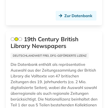
belgien (7)
belletristik (1)
Zur Datenbank
belzyze (1)
ben (1)
19th Century British
benedikt &lt (1)
Library Newspapers
benediktinerabtei (1)
DEUTSCHLANDWEIT FREI, DFG-GEFÖRDERTE LIZENZ
benediktinerkloster sankt salvator und
Die Datenbank enthält als repräsentative
bonifatius (1)
Auswahl aus der Zeitungssammlung der British
Library die Volltexte von 47 britischen
beneluxländer (1)
Zeitungen des 19. Jahrhunderts (ca. 2 Mio.
benin (1)
digitalisierte Seiten), wobei die Auswahl sowohl
überregionale als auch regionale Zeitungen
benjamin (1)
berücksichtigt. Die Nationallizenz beinhaltet den
Teil 1 der aus 5 Teilen bestehenden Kollektionen
berber (1)