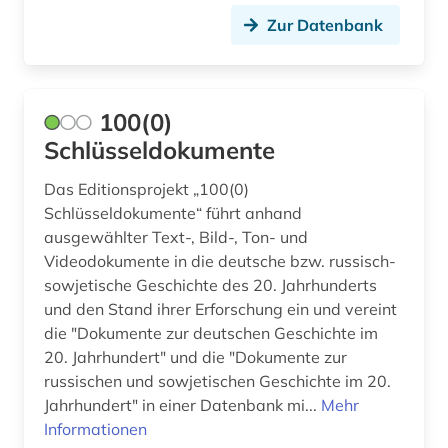
Zur Datenbank
apostolische pönitentiarie (1)
apotheke (1)
100(0)
aquarell (1)
Schlüsseldokumente
arabisch (12)
Das Editionsprojekt „100(0)
arabische literatur (1)
Schlüsseldokumente“ führt anhand
ausgewählter Text-, Bild-, Ton- und
arabische staaten (3)
Videodokumente in die deutsche bzw. russisch-
sowjetische Geschichte des 20. Jahrhunderts
arabistik (6)
und den Stand ihrer Erforschung ein und vereint
arbeit (1)
die "Dokumente zur deutschen Geschichte im
20. Jahrhundert" und die "Dokumente zur
arbeiterbewegung (11)
russischen und sowjetischen Geschichte im 20.
Jahrhundert" in einer Datenbank mi...
Mehr
arbeiterin (1)
Informationen