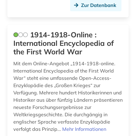
bayern (25)
Zur Datenbank
bayern. bayerische staatsregierung (1)
beamter (1)
1914-1918-Online :
beeinträchtigung (1)
International Encyclopedia of
the First World War
begriffsgeschichte &amp;lt;fach&amp;gt; (1)
Mit dem Online-Angebot „1914-1918-online.
begräbnis (1)
International Encyclopedia of the First World
begräbnisstätte (1)
War“ steht eine umfassende Open-Access-
Enzyklopädie des „Großen Krieges“ zur
behinderung (2)
Verfügung. Mehrere hundert Historikerinnen und
Historiker aus über fünfzig Ländern präsentieren
behringwerke (1)
neueste Forschungsergebnisse zur
Weltkriegsgeschichte. Die durchgängig in
behörde (1)
englischer Sprache verfasste Enzyklopädie
behörden (1)
verfolgt das Prinzip...
Mehr Informationen