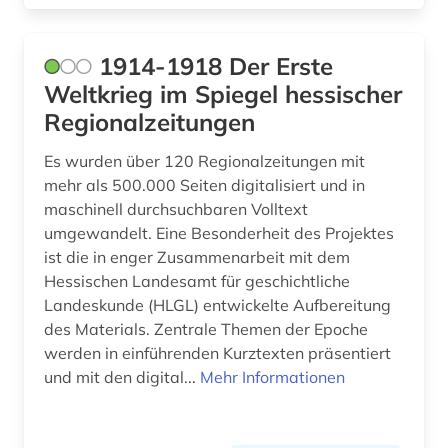
barßel (1)
baudenkmal (2)
1914-1918 Der Erste
bauernhof (5)
Weltkrieg im Spiegel hessischer
Regionalzeitungen
bauernkrieg &lt (1)
Es wurden über 120 Regionalzeitungen mit
bauingenieurwesen (1)
mehr als 500.000 Seiten digitalisiert und in
maschinell durchsuchbaren Volltext
bautzen (1)
umgewandelt. Eine Besonderheit des Projektes
bauunternehmer (1)
ist die in enger Zusammenarbeit mit dem
Hessischen Landesamt für geschichtliche
bauwerk (1)
Landeskunde (HLGL) entwickelte Aufbereitung
des Materials. Zentrale Themen der Epoche
bayerisch-schwaben (1)
werden in einführenden Kurztexten präsentiert
bayerische motoren-werke (1)
und mit den digital...
Mehr Informationen
bayerische staatsbibliothek (4)