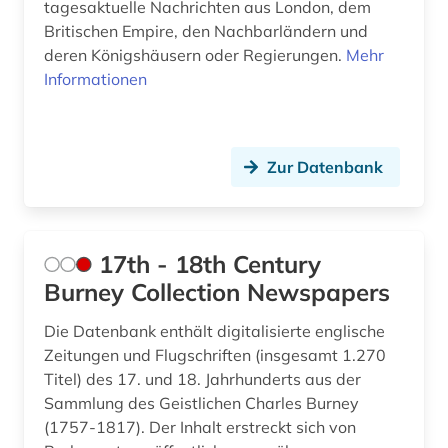
tagesaktuelle Nachrichten aus London, dem
asien (11)
Britischen Empire, den Nachbarländern und
asienforschung (4)
deren Königshäusern oder Regierungen.
Mehr
Informationen
assisi (1)
assyriologie (1)
Zur Datenbank
astronomie (2)
atlas (10)
atomare bedrohung (1)
17th - 18th Century
Burney Collection Newspapers
audio recordings (1)
Die Datenbank enthält digitalisierte englische
audiodatei (2)
Zeitungen und Flugschriften (insgesamt 1.270
Titel) des 17. und 18. Jahrhunderts aus der
audioführung (1)
Sammlung des Geistlichen Charles Burney
audiothek (1)
(1757-1817). Der Inhalt erstreckt sich von