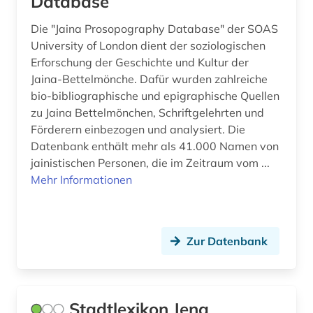
Database
althochdeutsch (1)
Polen (51)
Die "Jaina Prosopography Database" der SOAS
University of London dient der soziologischen
altisländisch (1)
Portugal (8)
Erforschung der Geschichte und Kultur der
altkarte (1)
Jaina-Bettelmönche. Dafür wurden zahlreiche
Rheinland-Pfalz (13)
bio-bibliographische und epigraphische Quellen
altnorwegisch (1)
Roemisches Reich (17)
zu Jaina Bettelmönchen, Schriftgelehrten und
Förderern einbezogen und analysiert. Die
altokzitanisch (2)
Rumänien (14)
Datenbank enthält mehr als 41.000 Namen von
altorientalistik (2)
jainistischen Personen, die im Zeitraum vom ...
Russland, Sowjetunion (88)
Mehr Informationen
altschwedisch (1)
Saarland (7)
altsächsisch (1)
Sachsen (23)
Zur Datenbank
amager (1)
Sachsen-Anhalt (8)
american indian movement (1)
Schleswig-Holstein (8)
american numismatic society (2)
Stadtlexikon Jena
Schweden (197)