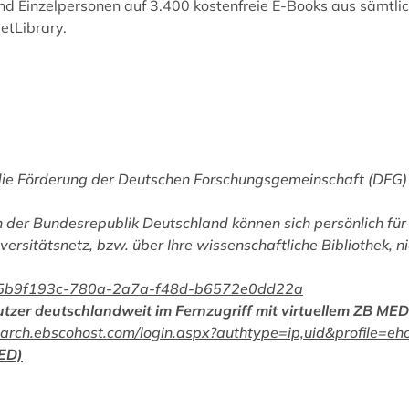
 und Einzelpersonen auf 3.400 kostenfreie E-Books aus sämtli
etLibrary.
die Förderung der Deutschen Forschungsgemeinschaft (DFG) 
 der Bundesrepublik Deutschland können sich persönlich für 
versitätsnetz, bzw. über Ihre wissenschaftliche Bibliothek, n
han/5b9f193c-780a-2a7a-f48d-b6572e0dd22a
utzer deutschlandweit im Fernzugriff mit virtuellem ZB ME
://search.ebscohost.com/login.aspx?authtype=ip,uid&profile=
MED)