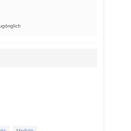
zugänglich
zie
Medizin