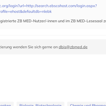
clc.org/login?url=http://search.ebscohost.com/login.aspx?
rofile=ehost&defaultdb=nlebk
 registrierte ZB MED-Nutzer/-innen und im ZB MED-Lesesaal 
zierung wenden Sie sich gerne an
dbis@zbmed.de
banken
Biologie, Biotechnologie
Chemie und Pharma