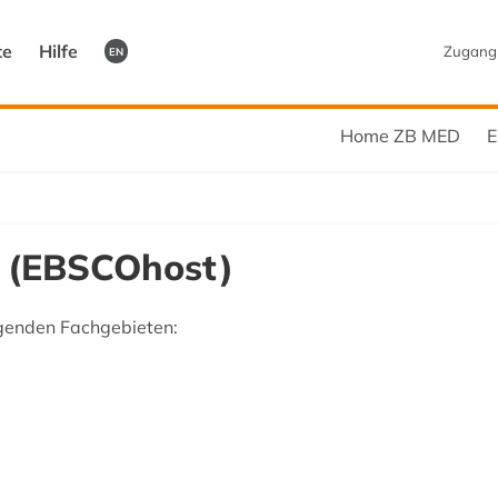
te
Hilfe
Zugang
EN
Home ZB MED
E
n (EBSCOhost)
lgenden Fachgebieten: