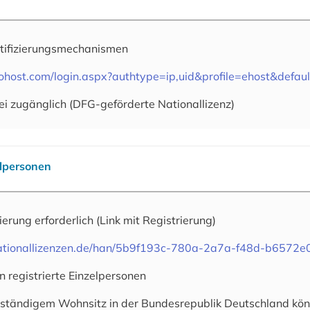
tifizierungsmechanismen
cohost.com/login.aspx?authtype=ip,uid&profile=ehost&defau
ei zugänglich (DFG-geförderte Nationallizenz)
elpersonen
rierung erforderlich
(Link mit Registrierung)
.nationallizenzen.de/han/5b9f193c-780a-2a7a-f48d-b6572
n registrierte Einzelpersonen
 ständigem Wohnsitz in der Bundesrepublik Deutschland könn