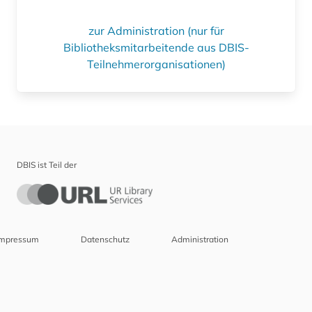
zur Administration (nur für
Bibliotheksmitarbeitende aus DBIS-
Teilnehmerorganisationen)
DBIS ist Teil der
Impressum
Datenschutz
Administration