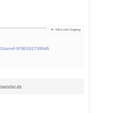
Infos zum Zugang
001/acref-9780191739545
muenster.de