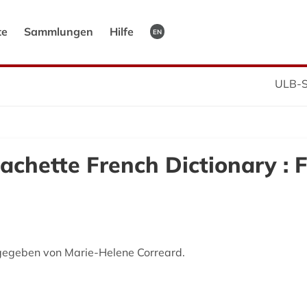
te
Sammlungen
Hilfe
EN
ULB-S
chette French Dictionary : 
gegeben von Marie-Helene Correard.