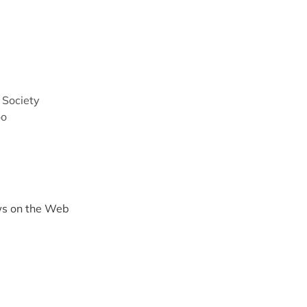
 Society
oo
ws on the Web