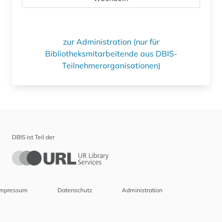
zur Administration (nur für
Bibliotheksmitarbeitende aus DBIS-
Teilnehmerorganisationen)
DBIS ist Teil der
Impressum
Datenschutz
Administration