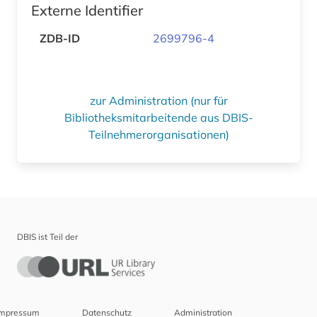
Externe Identifier
ZDB-ID
2699796-4
zur Administration (nur für
Bibliotheksmitarbeitende aus DBIS-
Teilnehmerorganisationen)
DBIS ist Teil der
Impressum
Datenschutz
Administration