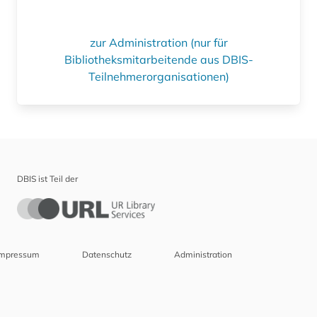
zur Administration (nur für
Bibliotheksmitarbeitende aus DBIS-
Teilnehmerorganisationen)
DBIS ist Teil der
Impressum
Datenschutz
Administration