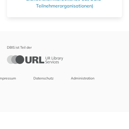
Teilnehmerorganisationen)
DBIS ist Teil der
Impressum
Datenschutz
Administration