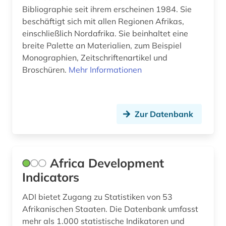
einreise (1)
Bibliographie seit ihrem erscheinen 1984. Sie
beschäftigt sich mit allen Regionen Afrikas,
einwanderer (1)
einschließlich Nordafrika. Sie beinhaltet eine
breite Palette an Materialien, zum Beispiel
einwanderung (4)
Monographien, Zeitschriftenartikel und
einwanderungspolitik (1)
Broschüren.
Mehr Informationen
einzelhandel (1)
el salvador (1)
Zur Datenbank
elektronische zeitschrift (25)
elektronische zeitung (1)
Africa Development
elektronisches buch (84)
Indicators
elementarbildung (1)
ADI bietet Zugang zu Statistiken von 53
Afrikanischen Staaten. Die Datenbank umfasst
empirische sozialforschung (7)
mehr als 1.000 statistische Indikatoren und