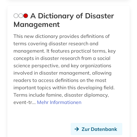
beschäftigungspolitik (1)
A Dictionary of Disaster
bestand (1)
Management
betrieb (1)
This new dictionary provides definitions of
terms covering disaster research and
betriebswirtschaftslehre (2)
management. It features practical terms, key
concepts in disaster research from a social
bevölkerung (4)
science perspective, and key organizations
bevölkerungsentwicklung (1)
involved in disaster management, allowing
readers to access definitions on the most
bevölkerungsforschung (1)
important topics within this developing field.
Terms include famine, disaster diplomacy,
bevölkerungsstatistik (1)
event-tr...
Mehr Informationen
bevölkerungsumfrage (1)
bewegungsverhalten (1)
Zur Datenbank
bibliografie (33)