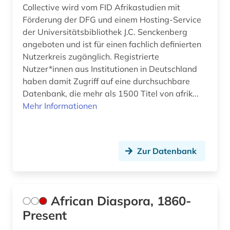
Collective wird vom FID Afrikastudien mit
europäischer wirtschafts- und
Förderung der DFG und einem Hosting-Service
sozialausschuss (1)
der Universitätsbibliothek J.C. Senckenberg
angeboten und ist für einen fachlich definierten
europäisches schrifttum (1)
Nutzerkreis zugänglich. Registrierte
evaluation (1)
Nutzer*innen aus Institutionen in Deutschland
haben damit Zugriff auf eine durchsuchbare
extremismus (3)
Datenbank, die mehr als 1500 Titel von afrik...
Mehr Informationen
extremismusforschung (1)
fachinformationsdienst (5)
familie (2)
Zur Datenbank
familie und sozialwesen (1)
familiengeschichte (2)
African Diaspora, 1860-
Present
familiensoziologie (1)