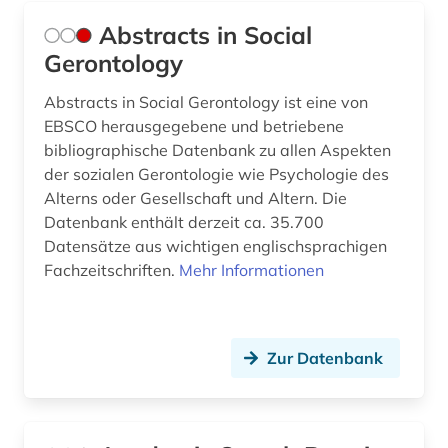
Abstracts in Social
biomechanik (1)
Gerontology
biowissenschaften (2)
Abstracts in Social Gerontology ist eine von
bisexualität (6)
EBSCO herausgegebene und betriebene
bibliographische Datenbank zu allen Aspekten
black theater (1)
der sozialen Gerontologie wie Psychologie des
Alterns oder Gesellschaft und Altern. Die
bolivien (1)
Datenbank enthält derzeit ca. 35.700
bosnien und herzegowina (1)
Datensätze aus wichtigen englischsprachigen
Fachzeitschriften.
Mehr Informationen
bosnien-herzegowina (2)
botanik (1)
Zur Datenbank
branchenberichte (1)
brandenburg (3)
brasilien (1)