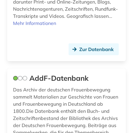
darunter Print- und Online-Zeitungen, Blogs,
demoskopie (5)
Nachrichtenagenturen, Zeitschriften, Rundfunk-
design (4)
Transkripte und Videos. Geografisch lassen...
Mehr Informationen
deutsch (3)
deutsche (1)
Zur Datenbank
deutsche gesellschaft für soziologie (1)
deutsches sprachgebiet (1)
deutschland (31)
AddF-Datenbank
deutschland (bundesrepublik) (1)
Das Archiv der deutschen Frauenbewegung
sammelt Materialien zur Geschichte von Frauen
deutschland (bundesrepublik). statistisches
und Frauenbewegung in Deutschland ab
bundesamt (1)
1800.Die Datenbank enthält den Buch- und
deutschland (ddr) (1)
Zeitschriftenbestand der Bibliothek des Archivs
der Deutschen Frauenbewegung. Beiträge aus
deutschland statistik (1)
Sammelwerken, die für den Themenbereich