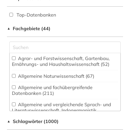
Top-Datenbanken
Fachgebiete (44)
▲
Agrar- und Forstwissenschaft, Gartenbau,
Ernährungs- und Haushaltswissenschaft (52)
Allgemeine Naturwissenschaft (67)
Allgemeine und fachübergreifende
Datenbanken (211)
Allgemeine und vergleichende Sprach- und
Literaturwissenschaft. Indogermanistik.
Außereuropäische Sprachen und Literaturen
Schlagwörter (1000)
▲
(101)