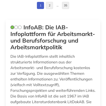
arabische staaten (1)
Deutschland (74)
1
2
…
35
arabischer frühling (1)
Deutschland (DDR) (4)
arabistik (1)
Estland (4)
InfoAB: Die IAB-
arbeit (10)
Europa (32)
Infoplattform für Arbeitsmarkt-
und Berufsforschung und
arbeiterbewegung (2)
Finnland (1)
Arbeitsmarktpolitik
arbeiterin (1)
Frankreich (9)
Die IAB-Infoplattform stellt inhaltlich
arbeiterklasse (1)
GUS (4)
strukturierte Informationen aus der
Arbeitsmarkt- und Berufsforschung kostenlos
arbeitnehmervertretung (1)
Griechenland (Altertum) (1)
zur Verfügung. Die ausgewählten Themen
enthalten Informationen zu: Veröffentlichungen
arbeitplatz (1)
Großbritannien (26)
(vielfach mit Volltextzugriff),
arbeitsbedingungen (1)
Hamburg (1)
Forschungsprojekten und weiterführenden Links.
Die Basis von InfoAB ist die seit 1967 im IAB
arbeitsbedingungen und -politik (1)
Irland (1)
aufgebaute Literaturdatenbank LitDokAB. Sie