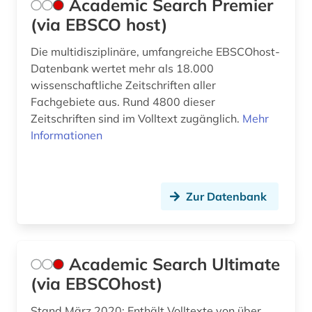
Academic Search Premier
(via EBSCO host)
briefsammlung (1)
Die multidisziplinäre, umfangreiche EBSCOhost-
british academy (1)
Datenbank wertet mehr als 18.000
brüssel (1)
wissenschaftliche Zeitschriften aller
Fachgebiete aus. Rund 4800 dieser
bulgarien (1)
Zeitschriften sind im Volltext zugänglich.
Mehr
Informationen
bundestagswahl (1)
business (2)
Zur Datenbank
bücher (1)
bürgerrechtsbewegung (3)
caritas (2)
Academic Search Ultimate
(via EBSCOhost)
chemie (20)
Stand März 2020: Enthält Volltexte von über