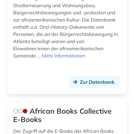
Stadterneuerung und Wohnungsbau,
ethnizität (1)
Bürgerrechtsbewegungen und -protesten und
zur afroamerikanischen Kultur. Die Datenbank
ethnologe (1)
enthält u.a. Oral-History-Dokumente von
ethnologie (6)
Personen, die an der Bürgerrechtsbewegung in
Atlanta beteiligt waren und von
etudes africaines (2)
Einwohner:innen der afroamerikanischen
Gemeinde ...
Mehr Informationen
eu (1)
europa (13)
europarat (1)
Zur Datenbank
european university institute (1)
europäische geschichte (2)
African Books Collective
E-Books
europäische kultur (1)
europäische union (17)
Der Zugriff auf die E-Books der African Books