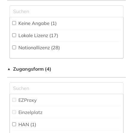
Mathematik (45)
Wörterbuch, Enzyklopädie, Nachschlagwerk
alkohol (1)
(91
)
Medien- und Kommunikationswissenschaften,
Keine Angabe (1)
alkoholismus (1)
Kommunikationsdesign (117)
Zeitung (13
)
Lokale Lizenz (17)
alltag (1)
Medizin (110)
Zeitungs-, Zeitschriftenbibliographie (11
)
Nationallizenz (28)
alltagsgeschichte &lt;fach&gt; (2)
Militärwissenschaft (5)
alltagskultur (2)
Musikwissenschaft (46)
Zugangsform (4)
▲
alte geschichte (1)
Natur- und Umweltschutz (42)
altenheim (1)
Pädagogik (145)
altenhilfe (1)
Philosophie (112)
EZProxy
altenpflege (3)
Physik (43)
Einzelplatz
alter (1)
Politologie (356)
HAN (1)