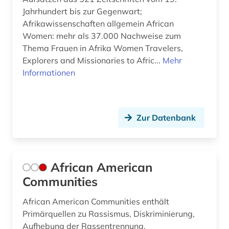
Jahrhundert bis zur Gegenwart;
erwachsenenbildung (4)
Afrikawissenschaften allgemein African
erwerbsarbeit (1)
Women: mehr als 37.000 Nachweise zum
Thema Frauen in Afrika Women Travelers,
erwärmung &lt;meteorologie&gt; (2)
Explorers and Missionaries to Afric...
Mehr
Informationen
erziehung (1)
erziehungswissenschaft (1)
erziehungswissenschaften (2)
Zur Datenbank
estland (1)
ethik (2)
African American
Communities
ethnische beziehungen (2)
ethnische gruppe (1)
African American Communities enthält
Primärquellen zu Rassismus, Diskriminierung,
ethnische identität (1)
Aufhebung der Rassentrennung,