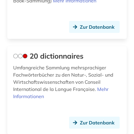
Book-Sammlung)
Mehr Informationen
auslandsschulden (1)
Skandinavien (1)
australien (3)
Slowakei (6)
Zur Datenbank
autobiografische literatur (2)
Slowenien (4)
außenpolitik (3)
Spanien (1)
20 dictionnaires
baden-württemberg (1)
Suedamerika (9)
bande (1)
Umfangreiche Sammlung mehrsprachiger
Suedostasien (2)
Fachwörterbücher zu den Natur-, Sozial- und
bandenkriminalität (1)
Suedosteuropa (8)
Wirtschaftswissenschaften von Conseil
International de la Langue Française.
Mehr
bankenstatistik (1)
Thueringen (1)
Informationen
bayern (4)
Tschechische Republik (4)
beeinträchtigung (1)
Tuerkei (1)
Zur Datenbank
behindertenarbeit (2)
USA (37)