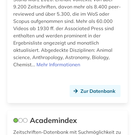
chemistry (1)
9.200 Zeitschriften, davon mehr als 8.400 peer-
chile (1)
reviewed und über 5.300, die im WoS oder
Scopus aufgenommen sind. Mehr als 60.000
china (9)
Videos ab 1930 ff. der Associated Press sind
enthalten und werden prominent in der
christentum (1)
Ergebnisliste angezeigt und monatlich
commonwealth (8)
aktualisiert. Abgedeckte Disziplinen: Animal
science, Anthropology, Astronomy, Biology,
community currency (1)
Chemist...
Mehr Informationen
computerunterstütztes lernen (1)
corporate governance (1)
Zur Datenbank
corporate social responsibility (1)
costa rica (1)
Academindex
coworking (1)
Zeitschriften-Datenbank mit Suchmöglichkeit zu