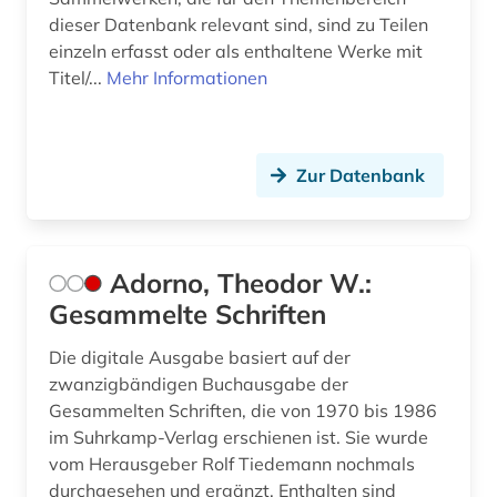
dieser Datenbank relevant sind, sind zu Teilen
deutschsprachige gemeinschaft (1)
einzeln erfasst oder als enthaltene Werke mit
deutschsprachige gemeinschaft belgien (1)
Titel/...
Mehr Informationen
devianz (1)
diagramm (1)
Zur Datenbank
diaspora (1)
dichtung (1)
Adorno, Theodor W.:
didaktik (2)
Gesammelte Schriften
die @linke (1)
Die digitale Ausgabe basiert auf der
zwanzigbändigen Buchausgabe der
dienstleistung (4)
Gesammelten Schriften, die von 1970 bis 1986
im Suhrkamp-Verlag erschienen ist. Sie wurde
digitale bibliothek (1)
vom Herausgeber Rolf Tiedemann nochmals
diplomatie (1)
durchgesehen und ergänzt. Enthalten sind