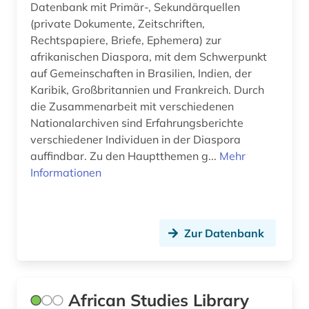
familiäre gewalt (1)
Datenbank mit Primär-, Sekundärquellen
(private Dokumente, Zeitschriften,
feldforschung (1)
Rechtspapiere, Briefe, Ephemera) zur
afrikanischen Diaspora, mit dem Schwerpunkt
feminimus (1)
auf Gemeinschaften in Brasilien, Indien, der
Karibik, Großbritannien und Frankreich. Durch
feminismus (23)
die Zusammenarbeit mit verschiedenen
fernando pessoa (1)
Nationalarchiven sind Erfahrungsberichte
verschiedener Individuen in der Diaspora
fernsehen (2)
auffindbar. Zu den Hauptthemen g...
Mehr
Informationen
fid asien (4)
fid asien crossasia (1)
fid benelux (1)
Zur Datenbank
fid ost-, ostmittel- und südosteuropa (1)
fid ost-, ostmittel- und südosteuropa (1)
African Studies Library