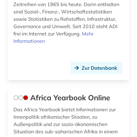
Zeitreihen von 1965 bis heute. Darin enthalten
energieforschung (1)
sind Sozial-, Finanz-, Wirtschaftsstatistiken
energieressourcen und -politik (1)
sowie Statistiken zu Rohstoffen, Infrastruktur,
Governance und Umwelt. Seit 2010 steht ADI
engels (3)
frei im Internet zur Verfügung.
Mehr
Informationen
engineering &amp; technology (1)
england (1)
englisch (6)
Zur Datenbank
entwicklung (5)
entwicklungsforschung (4)
Africa Yearbook Online
entwicklungshilfe (4)
Das Africa Yearbook bietet Informationen zur
Innenpolitik afrikanischer Staaten, zu
entwicklungsländer (5)
Außenpolitik und zur sozio-ökonomischen
entwicklungspolitik (10)
Situation des sub-saharischen Afrika in einem