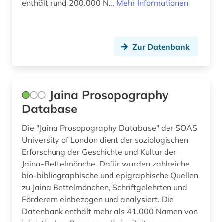
enthält rund 200.000 N...
Mehr Informationen
arbeitsfeld (1)
Israel (1)
arbeitsgestaltung (1)
Italien (4)
arbeitslosigkeit (3)
Zur Datenbank
Japan (2)
arbeitsmarkt (6)
Jugoslawien (5)
arbeitsmarktforschung (2)
Kanada (5)
Jaina Prosopography
Database
arbeitsmarktpolitik (1)
Kroatien (5)
arbeitsrecht (3)
Die "Jaina Prosopography Database" der SOAS
Lettland (3)
University of London dient der soziologischen
arbeitssicherheit (2)
Litauen (3)
Erforschung der Geschichte und Kultur der
Jaina-Bettelmönche. Dafür wurden zahlreiche
arbeitssoziologie (1)
Luxemburg (1)
bio-bibliographische und epigraphische Quellen
zu Jaina Bettelmönchen, Schriftgelehrten und
architektur (4)
Makedonien (4)
Förderern einbezogen und analysiert. Die
archivbestand (3)
Mecklenburg-Vorpommern (4)
Datenbank enthält mehr als 41.000 Namen von