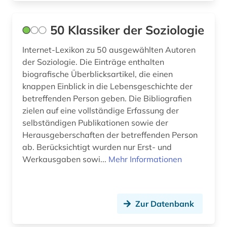
behindertenpädagogik (1)
Ukraine (5)
50 Klassiker der Soziologie
behinderung (3)
Ungarn (4)
Internet-Lexikon zu 50 ausgewählten Autoren
belgien (2)
der Soziologie. Die Einträge enthalten
biografische Überblicksartikel, die einen
berlin (3)
knappen Einblick in die Lebensgeschichte der
beruf (1)
betreffenden Person geben. Die Bibliografien
zielen auf eine vollständige Erfassung der
berufliche arbeit (1)
selbständigen Publikationen sowie der
Herausgeberschaften der betreffenden Person
berufliche fragen der sozialarbeit (1)
ab. Berücksichtigt wurden nur Erst- und
berufsausbildung (1)
Werkausgaben sowi...
Mehr Informationen
berufsbildung (2)
berufsforschung (2)
Zur Datenbank
beschäftigung (2)