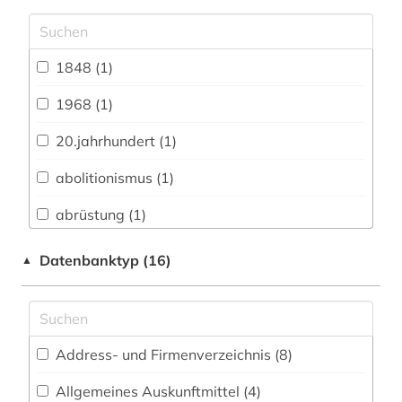
Anglistik. Amerikanistik (95)
Archäologie (34)
1848 (1)
Architektur, Bauingenieur- und
Vermessungswesen (52)
1968 (1)
Biologie, Biotechnologie (60)
20.jahrhundert (1)
Buch- und Bibliothekswesen,
abolitionismus (1)
Informationswissenschaft (32)
abrüstung (1)
Chemie und Pharmazie (49)
abschlussarbeiten (1)
Datenbanktyp (16)
▲
Elektrotechnik, Elektronik, Nachrichtentechnik
(31)
adorno (1)
Energietechnik (39)
adressbuch (2)
Ethnologie (121)
Address- und Firmenverzeichnis (8
)
adressensammlung (1)
Geographie (103)
Allgemeines Auskunftmittel (4
)
african studies (2)