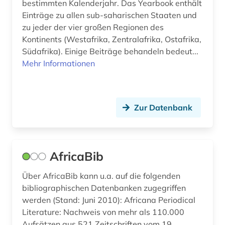
bestimmten Kalenderjahr. Das Yearbook enthält
entwicklungstheorie (1)
Einträge zu allen sub-saharischen Staaten und
zu jeder der vier großen Regionen des
entwicklungszusammenarbeit (4)
Kontinents (Westafrika, Zentralafrika, Ostafrika,
entwicklungsökonomie (1)
Südafrika). Einige Beiträge behandeln bedeut...
Mehr Informationen
entwicklunsindikator (1)
enzyklopädie (13)
Zur Datenbank
ergonomie (1)
ernährung (1)
AfricaBib
ernährungspolitik (1)
ernährungswissenschaft (1)
Über AfricaBib kann u.a. auf die folgenden
bibliographischen Datenbanken zugegriffen
erotik (1)
werden (Stand: Juni 2010): Africana Periodical
Literature: Nachweis von mehr als 110.000
erwachsenenausbildung (1)
Aufsätzen aus 521 Zeitschriften vom 19.