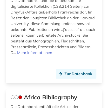
Die Datenbank stellt die bedeutsamste
digitalisierte Kollektion (128.214 Seiten) zur
drogen (1)
Dreyfus-Affäre außerhalb Frankreichs dar. Im
Besitz der Houghton Bibliothek an der Harvard
drogenmissbrauch (1)
University, diese Sammlung umfasst sowohl
e-book (3)
bekannte Publikationen wie „J’accuse“ als auch
seltene, kaum verbreitete Archivstücke. Sie
e-learning (1)
besteht aus Monographien, Flugschriften,
Presseartikeln, Prozessberichten und Bildern.
earnings calls transkripte (1)
D...
Mehr Informationen
economic and social commission for asia and
the pacific (1)
economy (1)
Zur Datenbank
ecuador (1)
ehe (1)
Africa Bibliography
eingliederung (1)
Die Datenbank enthält alle Artikel der