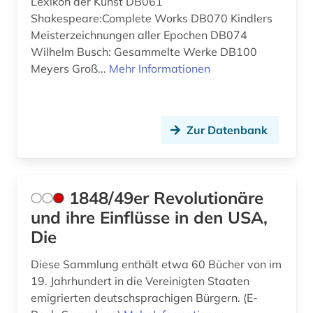
Lexikon der Kunst DB061
astronomy and astrophysics (1)
Osteuropa (11)
Shakespeare:Complete Works DB070 Kindlers
Meisterzeichnungen aller Epochen DB074
asyl (2)
Ostmitteleuropa (7)
Wilhelm Busch: Gesammelte Werke DB100
Meyers Groß...
Mehr Informationen
asylbewerberleistungsrecht (1)
Palaestina (1)
asylrecht (2)
Polen (12)
atomare bedrohung (1)
Portugal (1)
Zur Datenbank
aufenthaltsrecht (1)
Rumänien (5)
aufklärung (1)
Russland, Sowjetunion (11)
1848/49er Revolutionäre
aufsatzsammlung (2)
und ihre Einflüsse in den USA,
Sachsen (2)
Die
aufsätze (1)
Schweden (2)
Diese Sammlung enthält etwa 60 Bücher von im
ausbildung (1)
Schweiz (7)
19. Jahrhundert in die Vereinigten Staaten
emigrierten deutschsprachigen Bürgern. (E-
ausland (3)
Serbien (6)