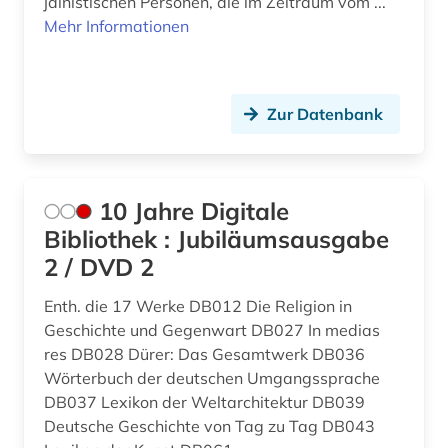
jainistischen Personen, die im Zeitraum vom ...
archäologie (3)
Mittelamerika (4)
Mehr Informationen
argentinien (1)
Moldawien (4)
arktis (1)
Montenegro (5)
Zur Datenbank
armenien (1)
Niederlande (5)
armut (2)
Niedersachsen (1)
10 Jahre Digitale
artek (2)
Nordamerika (3)
Bibliothek : Jubiläumsausgabe
asean (1)
2 / DVD 2
Nordrhein-Westfalen (2)
asiatische studien (1)
Norwegen (1)
Enth. die 17 Werke DB012 Die Religion in
Geschichte und Gegenwart DB027 In medias
asien (3)
Oesterreich (10)
res DB028 Dürer: Das Gesamtwerk DB036
Wörterbuch der deutschen Umgangssprache
asien-pazifik (1)
Osmanisches Reich (2)
DB037 Lexikon der Weltarchitektur DB039
asienforschung (1)
Deutsche Geschichte von Tag zu Tag DB043
Ostasien (3)