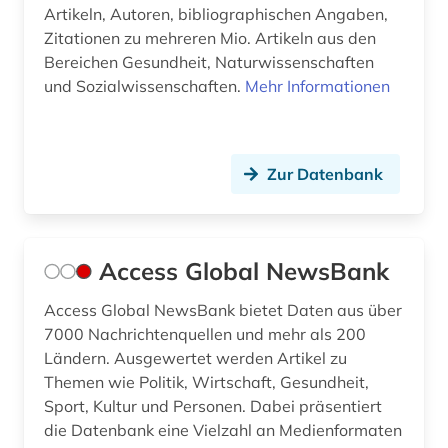
cyberkriminalität (1)
Artikeln, Autoren, bibliographischen Angaben,
Zitationen zu mehreren Mio. Artikeln aus den
darfur (1)
Bereichen Gesundheit, Naturwissenschaften
data science (1)
und Sozialwissenschaften.
Mehr Informationen
daten (2)
datenarchiv (2)
Zur Datenbank
datenbank genesis (1)
datensammlung (3)
Access Global NewsBank
demographie (13)
Access Global NewsBank bietet Daten aus über
demographische entwicklung (1)
7000 Nachrichtenquellen und mehr als 200
Ländern. Ausgewertet werden Artikel zu
demokratie (1)
Themen wie Politik, Wirtschaft, Gesundheit,
Sport, Kultur und Personen. Dabei präsentiert
demokratische bildung (1)
die Datenbank eine Vielzahl an Medienformaten