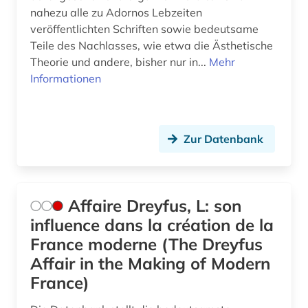
nahezu alle zu Adornos Lebzeiten
discovery service (1)
veröffentlichten Schriften sowie bedeutsame
Teile des Nachlasses, wie etwa die Ästhetische
diskriminierung (3)
Theorie und andere, bisher nur in...
Mehr
dissens (1)
Informationen
dissertation (3)
diversität (1)
Zur Datenbank
dokumentarfilm (1)
dokumentation (2)
Affaire Dreyfus, L: son
dokumentenserver (2)
influence dans la création de la
France moderne (The Dreyfus
dominikanische republik (1)
Affair in the Making of Modern
dreyfus-affäre (1)
France)
dritte welt (1)