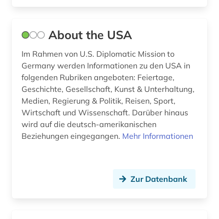
bibliografin (1)
About the USA
bibliographie (14)
Im Rahmen von U.S. Diplomatic Mission to
bibliothek (2)
Germany werden Informationen zu den USA in
bibliotheksbestand (3)
folgenden Rubriken angeboten: Feiertage,
Geschichte, Gesellschaft, Kunst & Unterhaltung,
bibliothekswesen (1)
Medien, Regierung & Politik, Reisen, Sport,
Wirtschaft und Wissenschaft. Darüber hinaus
biblische studien (1)
wird auf die deutsch-amerikanischen
bilanz (1)
Beziehungen eingegangen.
Mehr Informationen
bildliche darstellung (1)
bildpostkarte (1)
Zur Datenbank
bildung (8)
bildung in der sozialarbeit (1)