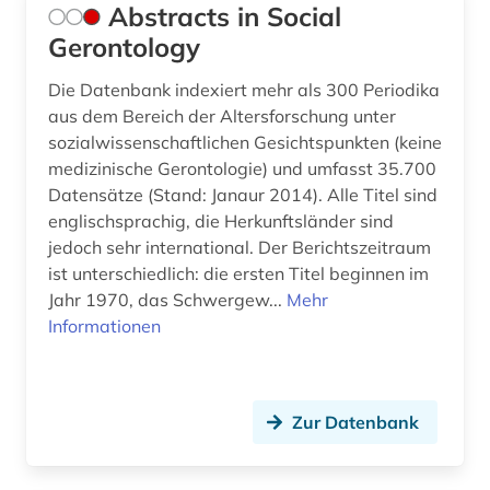
Abstracts in Social
bildungschancen (1)
Gerontology
bildungsforschung (8)
Die Datenbank indexiert mehr als 300 Periodika
aus dem Bereich der Altersforschung unter
bildungsinstitutionen (1)
sozialwissenschaftlichen Gesichtspunkten (keine
medizinische Gerontologie) und umfasst 35.700
bildungspolitik (1)
Datensätze (Stand: Janaur 2014). Alle Titel sind
bildungssystem (1)
englischsprachig, die Herkunftsländer sind
jedoch sehr international. Der Berichtszeitraum
bildungswesen (1)
ist unterschiedlich: die ersten Titel beginnen im
Jahr 1970, das Schwergew...
Mehr
biodiversität (1)
Informationen
bioethik (1)
biografie (3)
Zur Datenbank
biographistik (1)
biologie (3)