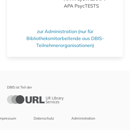
APA PsycTESTS
zur Administration (nur für
Bibliotheksmitarbeitende aus DBIS-
Teilnehmerorganisationen)
DBIS ist Teil der
Impressum
Datenschutz
Administration