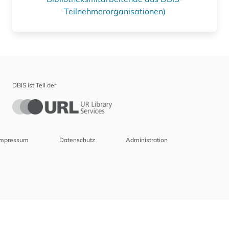
Teilnehmerorganisationen)
DBIS ist Teil der
Impressum
Datenschutz
Administration