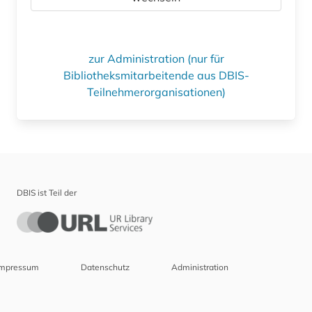
zur Administration (nur für
Bibliotheksmitarbeitende aus DBIS-
Teilnehmerorganisationen)
DBIS ist Teil der
Impressum
Datenschutz
Administration