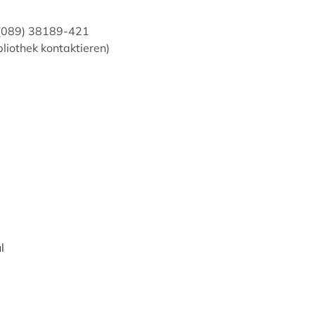
: (089) 38189-421
liothek kontaktieren)
l