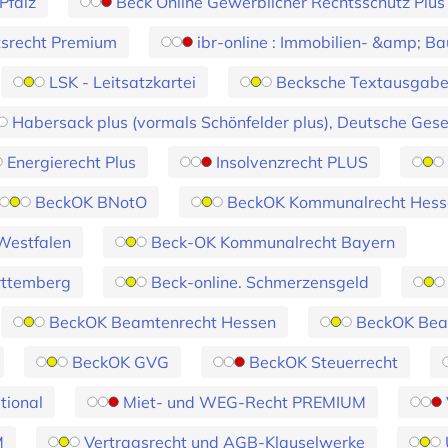
Pfalz
Beck Online Gewerblicher Rechtsschutz Plus
tsrecht Premium
ibr-online : Immobilien- &amp; Ba
LSK - Leitsatzkartei
Becksche Textausgabe 
Habersack plus (vormals Schönfelder plus), Deutsche Ges
Energierecht Plus
Insolvenzrecht PLUS
BeckOK BNotO
BeckOK Kommunalrecht Hess
Westfalen
Beck-OK Kommunalrecht Bayern
ttemberg
Beck-online. Schmerzensgeld
BeckOK Beamtenrecht Hessen
BeckOK Be
BeckOK GVG
BeckOK Steuerrecht
tional
Miet- und WEG-Recht PREMIUM
M
Vertragsrecht und AGB-Klauselwerke