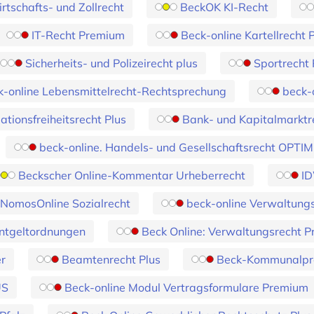
tschafts- und Zollrecht
BeckOK KI-Recht
IT-Recht Premium
Beck-online Kartellrecht
Sicherheits- und Polizeirecht plus
Sportrecht
k-online Lebensmittelrecht-Rechtsprechung
beck-
tionsfreiheitsrecht Plus
Bank- und Kapitalmarkt
beck-online. Handels- und Gesellschaftsrecht OPT
Beckscher Online-Kommentar Urheberrecht
ID
NomosOnline Sozialrecht
beck-online Verwaltung
ntgeltordnungen
Beck Online: Verwaltungsrecht 
r
Beamtenrecht Plus
Beck-Kommunalpra
US
Beck-online Modul Vertragsformulare Premium