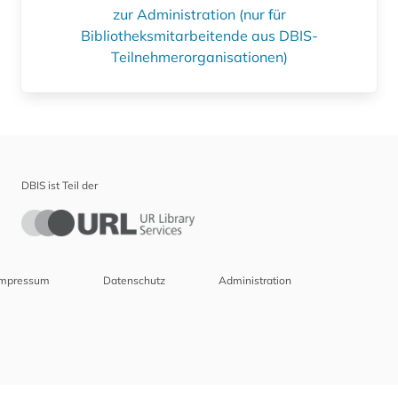
zur Administration (nur für
Bibliotheksmitarbeitende aus DBIS-
Teilnehmerorganisationen)
DBIS ist Teil der
Impressum
Datenschutz
Administration