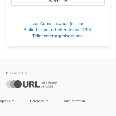
wechseln
zur Administration (nur für
Bibliotheksmitarbeitende aus DBIS-
Teilnehmerorganisationen)
DBIS ist Teil der
Impressum
Datenschutz
Administration