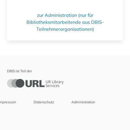
zur Administration (nur für
Bibliotheksmitarbeitende aus DBIS-
Teilnehmerorganisationen)
DBIS ist Teil der
Impressum
Datenschutz
Administration