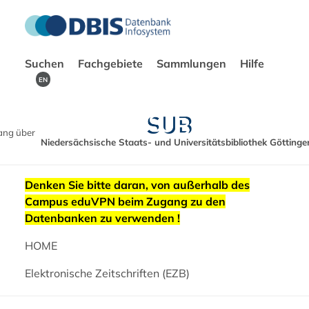
Suchen
Fachgebiete
Sammlungen
Hilfe
EN
ang über
Niedersächsische Staats- und Universitätsbibliothek Göttinge
Denken Sie bitte daran, von außerhalb des
Campus eduVPN beim Zugang zu den
Datenbanken zu verwenden !
HOME
Elektronische Zeitschriften (EZB)