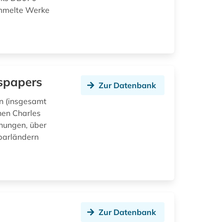
ammelte Werke
wspapers
Zur Datenbank
en (insgesamt
hen Charles
chungen, über
barländern
d
Zur Datenbank