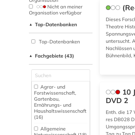
Organisation
(Re
Nicht an meiner
Organisation verfügbar
Dieses Forsc
Top-Datenbanken
▲
Theatre Hist
Spannungsver
untersucht.
Top-Datenbanken
Nachlässen u
Bühnenbild, 
Fachgebiete (43)
▲
Agrar- und
10 
Forstwissenschaft,
Gartenbau,
DVD 2
Ernährungs- und
Haushaltswissenschaft
Enth. die 17
(16)
res DB028 D
Umgangsspra
Allgemeine
Tag zu Tag 
Naturwissenschaft (18)