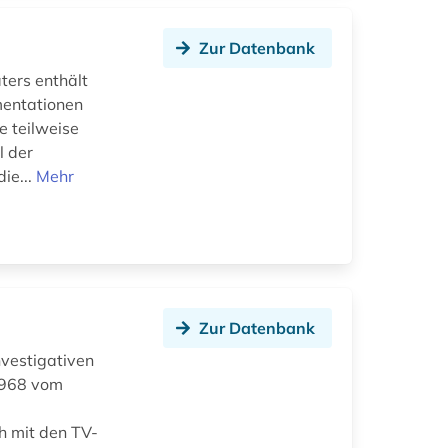
Zur Datenbank
ters enthält
mentationen
 teilweise
l der
ie...
Mehr
Zur Datenbank
vestigativen
1968 vom
h mit den TV-