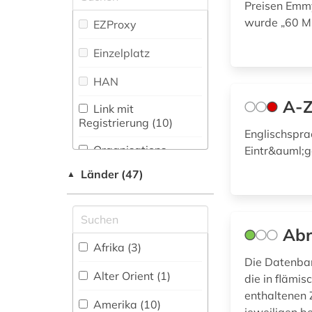
Zeitungs-,
Mittellateinische und
Preisen Emm
antiheld (1)
Zeitschriftenbibliographie
Neugriechische
wurde „60 Mi
EZProxy
(14
)
Philologie. Neulatein
antike (2)
(26)
Einzelplatz
antisemitismus (1)
Kunstgeschichte (83)
HAN
anzeiger (1)
A-Z
Maschinenbau (1)
Link mit
Registrierung (10)
aquarell (1)
Mathematik (16)
Englischspra
Organisations-
Eintr&auml;
arabische staaten
Medien- und
Netzwerk / VPN (10)
(2)
Kommunikationswissenschaften,
Länder (47)
▲
Kommunikationsdesign (655)
Shibboleth
arabistik (1)
Medizin (22)
Zugriff vor Ort
architektur (12)
Ab
Musikwissenschaft
Afrika (3)
(59)
Die Datenban
architekturgeschichte
Alter Orient (1)
die in flämis
(1)
Natur- und
enthaltenen 
Umweltschutz (6)
Amerika (10)
archiv (4)