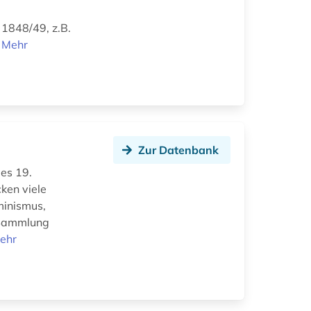
 1848/49, z.B.
n
Mehr
Zur Datenbank
des 19.
ken viele
minismus,
e Sammlung
ehr