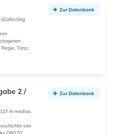
Zur Datenbank
)Collecting
uren
bezogenen
 Regie, Tanz,
gabe 2 /
Zur Datenbank
027 In medias
eschichte von
rks DB070