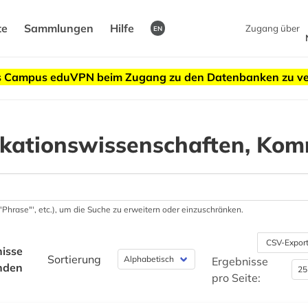
te
Sammlungen
Hilfe
Zugang über
EN
des Campus eduVPN beim Zugang zu den Datenbanken zu v
ationswissenschaften, Kom
 '"Phrase"', etc.), um die Suche zu erweitern oder einzuschränken.
CSV-Expor
isse
Sortierung
Ergebnisse
nden
pro Seite: