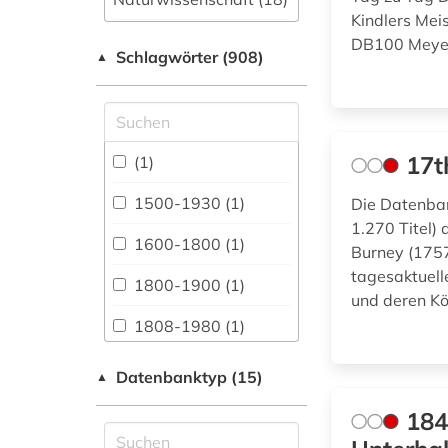
Kindlers Me
Allgemeine und
DB100 Meyer
Schlagwörter (908)
fachübergreifende
▲
Datenbanken (192)
Allgemeine und
vergleichende Sprach-
und
17t
(1)
Literaturwissenschaft.
Indogermanistik.
1500-1930 (1)
Die Datenban
Außereuropäische
1.270 Titel)
Sprachen und
1600-1800 (1)
Burney (1757
Literaturen (88)
tagesaktuell
1800-1900 (1)
Anglistik.
und deren K
Amerikanistik (87)
1808-1980 (1)
Archäologie (21)
1848 (1)
Datenbanktyp (15)
▲
Architektur,
20. jahrhundert (1)
Bauingenieur- und
184
Vermessungswesen