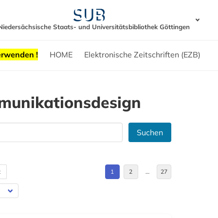
Niedersächsische Staats- und Universitätsbibliothek Göttingen
erwenden !
HOME
Elektronische Zeitschriften (EZB)
munikationsdesign
Suchen
t
1
2
…
27