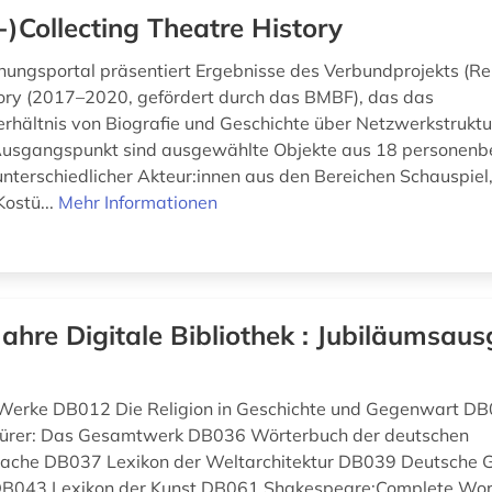
-)Collecting Theatre History
hungsportal präsentiert Ergebnisse des Verbundprojekts (Re-
ory (2017–2020, gefördert durch das BMBF), das das
hältnis von Biografie und Geschichte über Netzwerkstrukt
 Ausgangspunkt sind ausgewählte Objekte aus 18 personen
nterschiedlicher Akteur:innen aus den Bereichen Schauspiel,
Kostü...
Mehr Informationen
Jahre Digitale Bibliothek : Jubiläumsaus
 Werke DB012 Die Religion in Geschichte und Gegenwart DB
ürer: Das Gesamtwerk DB036 Wörterbuch der deutschen
che DB037 Lexikon der Weltarchitektur DB039 Deutsche G
DB043 Lexikon der Kunst DB061 Shakespeare:Complete Wo