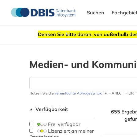
Suchen
Fachgebie
Denken Sie bitte daran, von außerhalb 
Medien- und Kommunik
Nutzen Sie die
vereinfachte Abfragesyntax
('+' = AND, '|' = OR,
Verfügbarkeit
▲
655 Ergebn
gefu
Frei verfügbar
Lizenziert an meiner