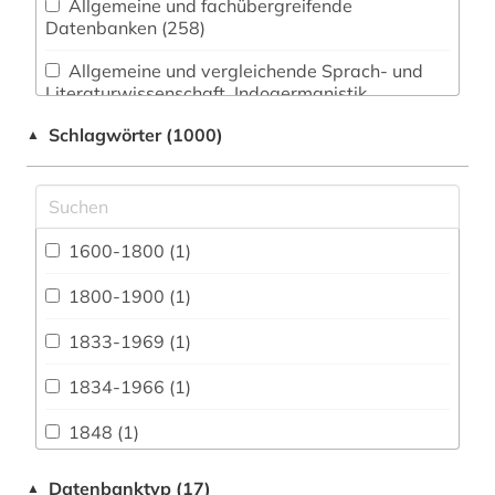
Allgemeine und fachübergreifende
Datenbanken (258)
Allgemeine und vergleichende Sprach- und
Literaturwissenschaft. Indogermanistik.
Außereuropäische Sprachen und Literaturen (57)
Schlagwörter (1000)
▲
Anglistik. Amerikanistik (92)
Archäologie (21)
Architektur, Bauingenieur- und
1600-1800 (1)
Vermessungswesen (30)
1800-1900 (1)
Australien, Neuseeland (1)
1833-1969 (1)
Biologie, Biotechnologie (32)
1834-1966 (1)
Buch- und Bibliothekswesen,
Informationswissenschaft (19)
1848 (1)
Chemie und Pharmazie (24)
1850-1940 (1)
Datenbanktyp (17)
▲