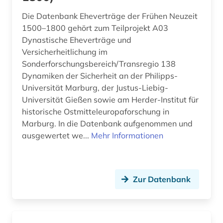
Jugoslawien (7)
Die Datenbank Eheverträge der Frühen Neuzeit
arbeitskampf (1)
1500–1800 gehört zum Teilprojekt A03
Kanada (11)
Dynastische Eheverträge und
arbeitslosigkeit (1)
Versicherheitlichung im
Korea (2)
arbeitsmarkt (1)
Sonderforschungsbereich/Transregio 138
Kroatien (6)
Dynamiken der Sicherheit an der Philipps-
arbeitsmarktforschung (2)
Universität Marburg, der Justus-Liebig-
Lettland (6)
Universität Gießen sowie am Herder-Institut für
arbeitsmarktpolitik (1)
historische Ostmitteleuropaforschung in
Litauen (7)
arbeitsrecht (1)
Marburg. In die Datenbank aufgenommen und
Luxemburg (1)
ausgewertet we...
Mehr Informationen
architektur (4)
Makedonien (6)
archiv (5)
Mecklenburg-Vorpommern (8)
Zur Datenbank
archäologie (3)
Mittelamerika (24)
argentinien (3)
Moldawien (7)