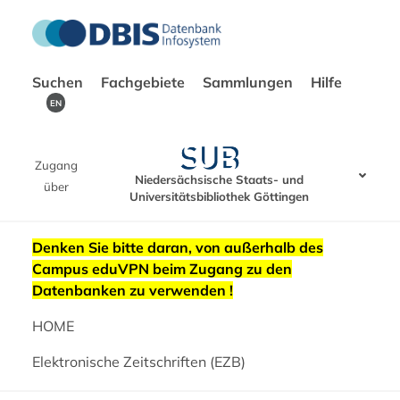
Suchen
Fachgebiete
Sammlungen
Hilfe
EN
Zugang
Niedersächsische Staats- und
über
Universitätsbibliothek Göttingen
Denken Sie bitte daran, von außerhalb des
Campus eduVPN beim Zugang zu den
Datenbanken zu verwenden !
HOME
Elektronische Zeitschriften (EZB)