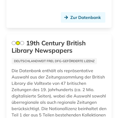
außenhandel (1)
Tschechische Republik (5)
Zur Datenbank
außenministerium (2)
Tuerkei (2)
außenpolitik (22)
USA (71)
außenwirtschaft (1)
19th Century British
Ukraine (17)
Library Newspapers
baden (1)
Unbekannt (1)
DEUTSCHLANDWEIT FREI, DFG-GEFÖRDERTE LIZENZ
baden-württemberg (4)
Ungarn (5)
Die Datenbank enthält als repräsentative
balkan (1)
Vatikanstadt (2)
Auswahl aus der Zeitungssammlung der British
Library die Volltexte von 47 britischen
barbosa (1)
Zypern (2)
Zeitungen des 19. Jahrhunderts (ca. 2 Mio.
bayerische staatsbibliothek (1)
digitalisierte Seiten), wobei die Auswahl sowohl
überregionale als auch regionale Zeitungen
bayern (7)
berücksichtigt. Die Nationallizenz beinhaltet den
Teil 1 der aus 5 Teilen bestehenden Kollektionen
bayern. bayerische staatsregierung (2)