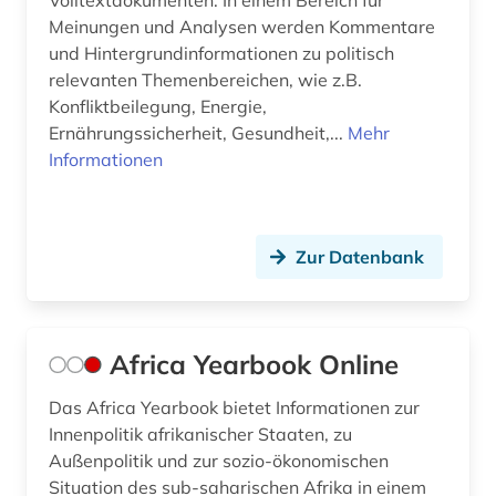
Volltextdokumenten. In einem Bereich für
Meinungen und Analysen werden Kommentare
el salvador (1)
und Hintergrundinformationen zu politisch
relevanten Themenbereichen, wie z.B.
elektrizität (1)
Konfliktbeilegung, Energie,
elektrizitätserzeugung (1)
Ernährungssicherheit, Gesundheit,...
Mehr
Informationen
elektronische bibliothek (2)
elektronische zeitschrift (12)
Zur Datenbank
elektronische zeitung (1)
elektronisches buch (52)
Africa Yearbook Online
elementarteilchenphysik (1)
empirische sozialforschung (2)
Das Africa Yearbook bietet Informationen zur
Innenpolitik afrikanischer Staaten, zu
energie (1)
Außenpolitik und zur sozio-ökonomischen
Situation des sub-saharischen Afrika in einem
energieforschung (1)