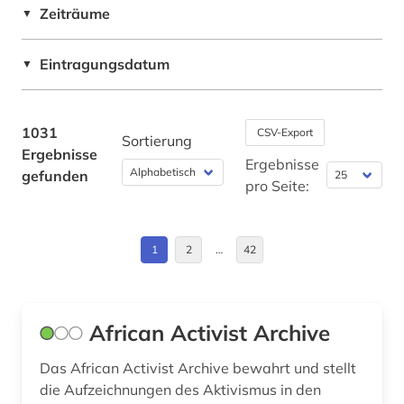
Zeiträume
▼
Berlin (3)
anarchist (1)
Bosnien-Herzegowina (8)
Eintragungsdatum
▼
anarchosyndikalismus (1)
Brandenburg (4)
anglistik (2)
Bremen (3)
1031
CSV-Export
Sortierung
anhörung (1)
Ergebnisse
Bulgarien (6)
Ergebnisse
gefunden
antarktis (1)
pro Seite:
China (21)
anthropogene klimaänderung (1)
Daenemark (2)
1
2
…
42
anthropologie (5)
Deutschland (79)
antisemitismus (2)
Deutschland (DDR) (13)
apartheid (3)
African Activist Archive
Estland (6)
arabisch (1)
Das African Activist Archive bewahrt und stellt
Europa (49)
die Aufzeichnungen des Aktivismus in den
arabische staaten (2)