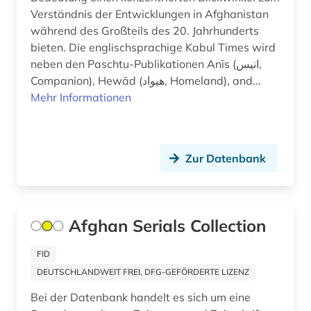
Verständnis der Entwicklungen in Afghanistan
deutsches institut für menschenrechte (1)
während des Großteils des 20. Jahrhunderts
bieten. Die englischsprachige Kabul Times wird
deutsches sprachgebiet (1)
neben den Paschtu-Publikationen Anīs (انیس,
deutschland (42)
Companion), Hewād (هیواد, Homeland), and...
Mehr Informationen
deutschland (bundesrepublik) (1)
deutschland (bundesrepublik). statistisches
bundesamt (1)
Zur Datenbank
deutschland (ddr) (5)
deutschland (ddr). ministerium für
staatssicherheit (1)
Afghan Serials Collection
deutschland <bundesrepublik> (1)
FID
deutschland <ddr> (1)
DEUTSCHLANDWEIT FREI, DFG-GEFÖRDERTE LIZENZ
Bei der Datenbank handelt es sich um eine
deutschland <deutsches reich> (1)