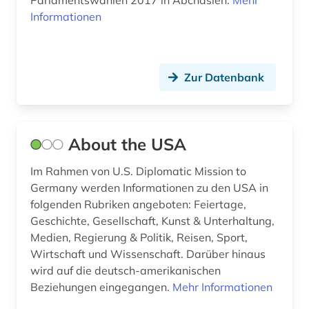
Parlamentswahlen 2017 in Abchasien.
Mehr
Informationen
bevölkerung (1)
bevölkerungsumfrage (1)
bewaffneter konflikt (1)
Zur Datenbank
bezirk unterfranken mandatsträger
geschichte 1829 (1)
About the USA
bibliografie (28)
Im Rahmen von U.S. Diplomatic Mission to
bibliografie 1945 (1)
Germany werden Informationen zu den USA in
bibliographie (16)
folgenden Rubriken angeboten: Feiertage,
Geschichte, Gesellschaft, Kunst & Unterhaltung,
bibliometrie (1)
Medien, Regierung & Politik, Reisen, Sport,
Wirtschaft und Wissenschaft. Darüber hinaus
bibliotheksbestand (1)
wird auf die deutsch-amerikanischen
bibliothekskatalog (2)
Beziehungen eingegangen.
Mehr Informationen