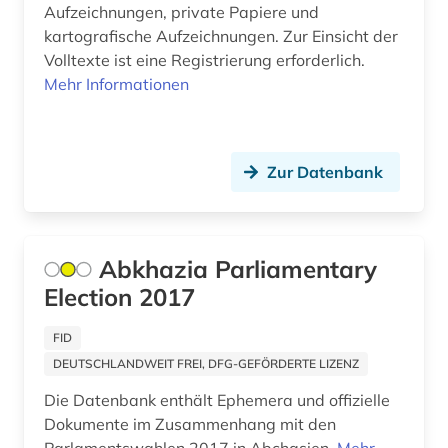
Aufzeichnungen, private Papiere und
bergbau (1)
kartografische Aufzeichnungen. Zur Einsicht der
Volltexte ist eine Registrierung erforderlich.
berlin (5)
Mehr Informationen
beruf (1)
berufliche arbeit (1)
Zur Datenbank
berufliche fortbildung (1)
berufsforschung (2)
Abkhazia Parliamentary
beschluss (1)
Election 2017
beschäftigung (1)
FID
betrieb (1)
DEUTSCHLANDWEIT FREI, DFG-GEFÖRDERTE LIZENZ
betriebsführung (1)
Die Datenbank enthält Ephemera und offizielle
Dokumente im Zusammenhang mit den
betriebswirtschaftslehre (1)