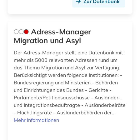
Zur Datenbank
business (1)
bürgerkrieg (1)
Adress-Manager
bürgerkrieg libanon (1)
Migration und Asyl
bürgerrechtsbewegung (9)
Der Adress-Manager stellt eine Datenbank mit
mehr als 5000 relevanten Adressen rund um
bürgerschaft (1)
das Thema Migration und Asyl zur Verfügung.
Berücksichtigt werden folgende Institutionen: -
carl de (1)
Bundesregierung und Ministerien - Behörden
carl friedrich von (1)
und Einrichtungen des Bundes - Gerichte -
Parlamente/Petitionsausschüsse - Ausländer-
casa de las américas (1)
und Integrationsbeauftragte - Ausländerbeiräte
- Flüchtlingsräte - Ausländerbehörden der...
cd-rom (1)
Mehr Informationen
charles (1809-1882) (1)