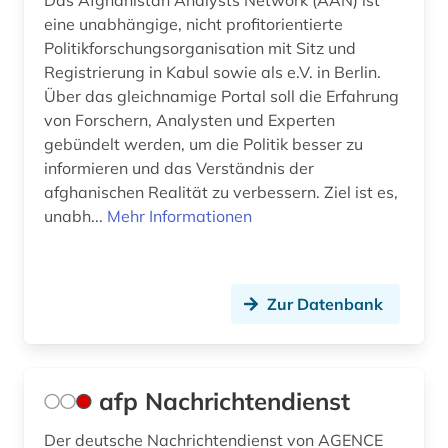
Das Afghanistan Analysts Network (AAN) ist
eine unabhängige, nicht profitorientierte
die linke (1)
Politikforschungsorganisation mit Sitz und
dienstleistung (3)
Registrierung in Kabul sowie als e.V. in Berlin.
Über das gleichnamige Portal soll die Erfahrung
diplomatie (5)
von Forschern, Analysten und Experten
gebündelt werden, um die Politik besser zu
diplomatische beziehungen (2)
informieren und das Verständnis der
afghanischen Realität zu verbessern. Ziel ist es,
diplomatische vertretung (2)
unabh...
Mehr Informationen
discovery system (1)
diskriminierung (1)
Zur Datenbank
diskussion (1)
dissens (1)
afp Nachrichtendienst
dissertation (2)
dokument (2)
Der deutsche Nachrichtendienst von AGENCE