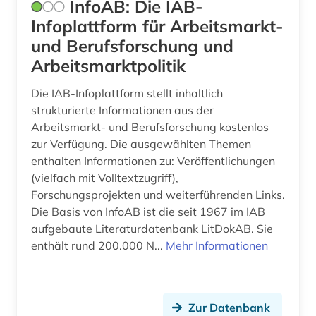
arktis (1)
InfoAB: Die IAB-
Montenegro (7)
Infoplattform für Arbeitsmarkt-
armenien (4)
und Berufsforschung und
Niederlande (7)
asean (1)
Arbeitsmarktpolitik
Niedersachsen (5)
aserbaidschan (1)
Die IAB-Infoplattform stellt inhaltlich
Nordamerika (5)
strukturierte Informationen aus der
asiatische studien (1)
Arbeitsmarkt- und Berufsforschung kostenlos
Nordrhein-Westfalen (6)
zur Verfügung. Die ausgewählten Themen
asien (5)
enthalten Informationen zu: Veröffentlichungen
Norwegen (3)
asien-pazifik (1)
(vielfach mit Volltextzugriff),
Oesterreich (9)
Forschungsprojekten und weiterführenden Links.
asienforschung (2)
Die Basis von InfoAB ist die seit 1967 im IAB
Osmanisches Reich (1)
aufgebaute Literaturdatenbank LitDokAB. Sie
asyl (6)
enthält rund 200.000 N...
Mehr Informationen
Ostasien (7)
asylbewerber (1)
Osteuropa (22)
asylbewerberleistungsrecht (1)
Zur Datenbank
Ostmitteleuropa (9)