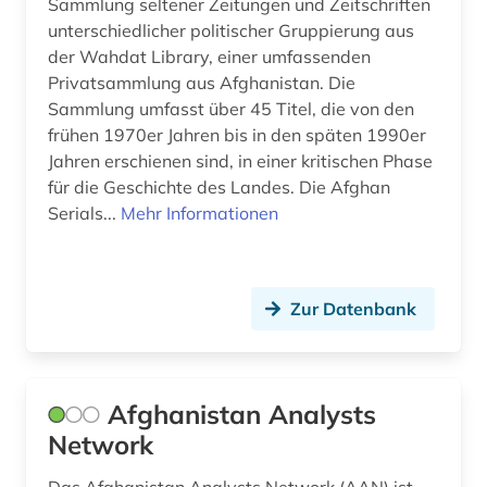
Sammlung seltener Zeitungen und Zeitschriften
deutschland <sowjetische zone> (1)
unterschiedlicher politischer Gruppierung aus
der Wahdat Library, einer umfassenden
deutschland bundestag (2)
Privatsammlung aus Afghanistan. Die
Sammlung umfasst über 45 Titel, die von den
deutschland. bundesrat (1)
frühen 1970er Jahren bis in den späten 1990er
Jahren erschienen sind, in einer kritischen Phase
deutschland. deutscher bundestag (1)
für die Geschichte des Landes. Die Afghan
deutschland. finanzministerium (1)
Serials...
Mehr Informationen
deutschland. reichskanzlei (1)
deutschsprachige gemeinschaft belgien (2)
Zur Datenbank
deutschsprachige gemeinschaft in belgien (1)
deutschsprachiger raum (1)
Afghanistan Analysts
diagramm (1)
Network
die @linke (1)