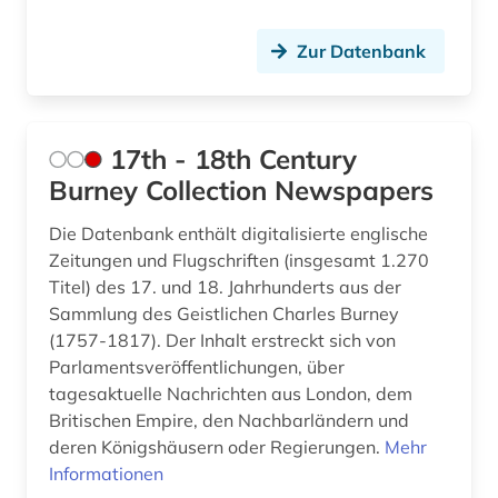
ausbildung (1)
Schweiz (6)
Zur Datenbank
ausland (3)
Serbien (7)
auslandsschulden (2)
Skandinavien (1)
ausländer (1)
17th - 18th Century
Slowakei (5)
Burney Collection Newspapers
aussenpolitik (1)
Slowenien (6)
Die Datenbank enthält digitalisierte englische
aussenwirtschaft (1)
Zeitungen und Flugschriften (insgesamt 1.270
Spanien (3)
australien (4)
Titel) des 17. und 18. Jahrhunderts aus der
Suedamerika (26)
Sammlung des Geistlichen Charles Burney
auswanderungspolitik (1)
(1757-1817). Der Inhalt erstreckt sich von
Suedasien (5)
Parlamentsveröffentlichungen, über
auswärtiger ausschuss des deutschen
tagesaktuelle Nachrichten aus London, dem
bundestages (1)
Suedostasien (7)
Britischen Empire, den Nachbarländern und
autonome gruppe (1)
deren Königshäusern oder Regierungen.
Suedosteuropa (11)
Mehr
Informationen
autor (1)
Thueringen (4)