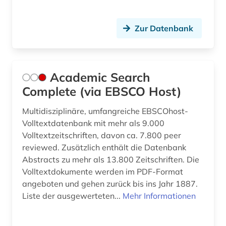
bibliothekskatalog plus (1)
biblische studien (1)
Zur Datenbank
bilanz (1)
bilddatenbank (2)
Academic Search
bildung (7)
Complete (via EBSCO Host)
bildungsforschung (1)
Multidisziplinäre, umfangreiche EBSCOhost-
Volltextdatenbank mit mehr als 9.000
bildungspolitik (4)
Volltextzeitschriften, davon ca. 7.800 peer
reviewed. Zusätzlich enthält die Datenbank
bildungssystem (2)
Abstracts zu mehr als 13.800 Zeitschriften. Die
binnenvertriebener (1)
Volltextdokumente werden im PDF-Format
angeboten und gehen zurück bis ins Jahr 1887.
biografie (9)
Liste der ausgewerteten...
Mehr Informationen
biographie (10)