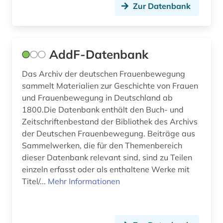
Zur Datenbank
bundeskanzler (1)
bundeskanzleramt (1)
bundesregierung (3)
AddF-Datenbank
bundesrepublik deutschland (1)
Das Archiv der deutschen Frauenbewegung
sammelt Materialien zur Geschichte von Frauen
bundesrepublik deutschland 1949-1990 (1)
und Frauenbewegung in Deutschland ab
1800.Die Datenbank enthält den Buch- und
bundesstiftung zur aufarbeitung der sed-
diktatur (1)
Zeitschriftenbestand der Bibliothek des Archivs
der Deutschen Frauenbewegung. Beiträge aus
bundestag (4)
Sammelwerken, die für den Themenbereich
dieser Datenbank relevant sind, sind zu Teilen
bundestagswahl (1)
einzeln erfasst oder als enthaltene Werke mit
bundesversammlung (1)
Titel/...
Mehr Informationen
bundesverwaltung (1)
burgenland (1)