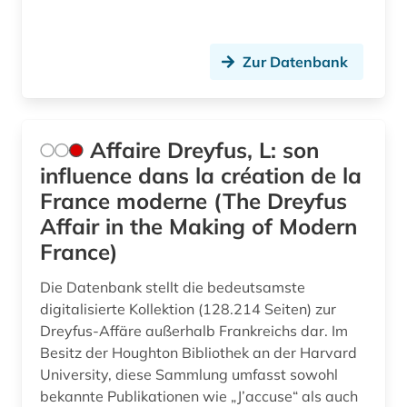
corona (1)
costa rica (2)
Zur Datenbank
covid (1)
covid-19 (1)
Affaire Dreyfus, L: son
cyberkriminalität (1)
influence dans la création de la
darwin, charles | naturwissenschaftler;
France moderne (The Dreyfus
biologe; geologe (1)
Affair in the Making of Modern
daten (1)
France)
datenanalyse (1)
Die Datenbank stellt die bedeutsamste
digitalisierte Kollektion (128.214 Seiten) zur
datenauswertung (1)
Dreyfus-Affäre außerhalb Frankreichs dar. Im
Besitz der Houghton Bibliothek an der Harvard
datensammlung (5)
University, diese Sammlung umfasst sowohl
ddr (4)
bekannte Publikationen wie „J’accuse“ als auch