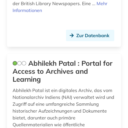
der British Library Newspapers. Eine ...
Mehr
bayern. bayerisches staatsministerium der
Informationen
finanzen (1)
bayern. bayerisches staatsministerium der
justiz (1)
Zur Datenbank
bayern. bayerisches staatsministerium für
unterricht und kultus (1)
bayern. bayerisches staatsministerium für
Abhilekh Patal : Portal for
wissenschaft und kunst (1)
Access to Archives and
behörde (20)
Learning
beitrittsstaaten (1)
Abhilekh Patal ist ein digitales Archiv, das vom
Nationalarchiv Indiens (NAI) verwaltet wird und
bekämpfung (1)
Zugriff auf eine umfangreiche Sammlung
historischer Aufzeichnungen und Dokumente
belarus (4)
bietet, darunter auch primäre
belgien (5)
Quellenmaterialien wie öffentliche