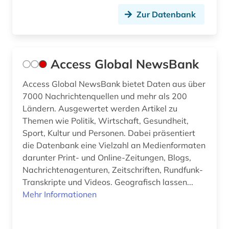
biologie (2)
Zur Datenbank
biowissenschaften (1)
black theater (1)
Access Global NewsBank
bodenökologie (1)
Access Global NewsBank bietet Daten aus über
bolivien (2)
7000 Nachrichtenquellen und mehr als 200
Ländern. Ausgewertet werden Artikel zu
bosnien und herzegowina (2)
Themen wie Politik, Wirtschaft, Gesundheit,
botanik (2)
Sport, Kultur und Personen. Dabei präsentiert
die Datenbank eine Vielzahl an Medienformaten
branchenberichte (2)
darunter Print- und Online-Zeitungen, Blogs,
Nachrichtenagenturen, Zeitschriften, Rundfunk-
brandenburg (3)
Transkripte und Videos. Geografisch lassen...
Mehr Informationen
brandt (1)
brasilien (4)