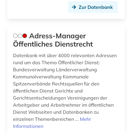
chemie (19)
Zur Datenbank
chile (2)
china (16)
Adress-Manager
chinesen (1)
Öffentliches Dienstrecht
christentum (2)
Datenbank mit über 4000 relevanten Adressen
christliche ethik (1)
rund um das Thema Öffentlicher Dienst:
Bundesverwaltung Länderverwaltung
chronik (1)
Kommunalverwaltung Kommunale
Spitzenverbände Rechtsquellen für den
comic (2)
öffentlichen Dienst Gerichte und
commonwealth (10)
Gerichtsentscheidungen Vereinigungen der
Arbeitgeber und Arbeitnehmer im öffentlichen
community currency (1)
Dienst Webseiten und Datenbanken zu
einzelnen Themenbereichen ...
Mehr
congress (3)
Informationen