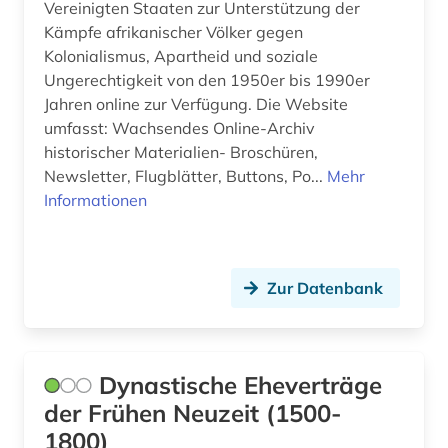
Vereinigten Staaten zur Unterstützung der
Frankreich (16)
Kämpfe afrikanischer Völker gegen
arabische welt (1)
Kolonialismus, Apartheid und soziale
GUS (17)
arabischer frühling (1)
Ungerechtigkeit von den 1950er bis 1990er
Griechenland (1)
Jahren online zur Verfügung. Die Website
arabistik (2)
umfasst: Wachsendes Online-Archiv
Großbritannien (38)
historischer Materialien- Broschüren,
arbeit (6)
Newsletter, Flugblätter, Buttons, Po...
Mehr
Hamburg (3)
Informationen
arbeiterbewegung (8)
Hessen (4)
arbeiterin (1)
Irland (3)
arbeitgeberverband (1)
Zur Datenbank
Island (1)
arbeitnehmervertretung (2)
Israel (4)
arbeitsbedingungen (1)
Dynastische Eheverträge
Italien (3)
arbeitsbedingungen und -politik (1)
der Frühen Neuzeit (1500-
Japan (2)
1800)
arbeitsbeziehungen (1)