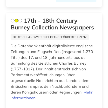
asylrecht (1)
Palaestina (5)
asylverfahren (2)
Polen (11)
17th - 18th Century
atlas (3)
Burney Collection Newspapers
Portugal (2)
atmosphäre (1)
Rheinland-Pfalz (3)
DEUTSCHLANDWEIT FREI, DFG-GEFÖRDERTE LIZENZ
atomare bedrohung (1)
Die Datenbank enthält digitalisierte englische
Rumänien (6)
attentat (1)
Zeitungen und Flugschriften (insgesamt 1.270
Russland, Sowjetunion (52)
Titel) des 17. und 18. Jahrhunderts aus der
aufenthaltsrecht (1)
Sammlung des Geistlichen Charles Burney
Saarland (3)
(1757-1817). Der Inhalt erstreckt sich von
aufklärung (1)
Parlamentsveröffentlichungen, über
Sachsen (3)
aufrüstung (1)
tagesaktuelle Nachrichten aus London, dem
Britischen Empire, den Nachbarländern und
Sachsen-Anhalt (3)
aufsätze (1)
deren Königshäusern oder Regierungen.
Mehr
Schleswig-Holstein (3)
Informationen
augenzeuge (3)
Schweden (3)