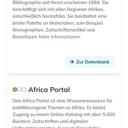
Bibliographie seit ihrem erscheinen 1984. Sie
beschäftigt sich mit allen Regionen Afrikas,
dänemark (2)
einschließlich Nordafrika. Sie beinhaltet eine
e-book (1)
breite Palette an Materialien, zum Beispiel
Monographien, Zeitschriftenartikel und
e-learning (1)
Broschüren.
Mehr Informationen
earnings calls transkripte (1)
ecuador (2)
Zur Datenbank
eg (1)
eheschließung (1)
Africa Portal
einreise (1)
Das Africa Portal ist eine Wissensressource für
einwanderung (4)
politikbezogene Themen zu Afrika. Es bietet
Zugang zu einem Online-Katalog mit über 5.000
eisenbahn (1)
Büchern, Zeitschriften und digitalen
ejournals (1)