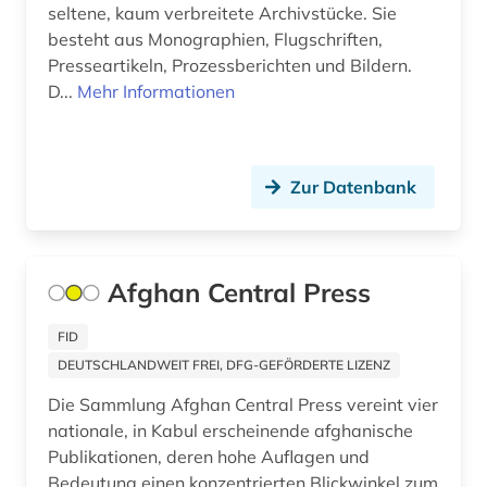
seltene, kaum verbreitete Archivstücke. Sie
debatte (2)
besteht aus Monographien, Flugschriften,
Presseartikeln, Prozessberichten und Bildern.
demographie (9)
D...
Mehr Informationen
demokratie (5)
demokratisierung (1)
Zur Datenbank
demoskopie (4)
denkfabrik (1)
Afghan Central Press
design (3)
deutsch (4)
FID
DEUTSCHLANDWEIT FREI, DFG-GEFÖRDERTE LIZENZ
deutsche landesgeschichte (1)
Die Sammlung Afghan Central Press vereint vier
deutscher bund. bundestag (1)
nationale, in Kabul erscheinende afghanische
Publikationen, deren hohe Auflagen und
deutscher gewerkschaftsbund (1)
Bedeutung einen konzentrierten Blickwinkel zum