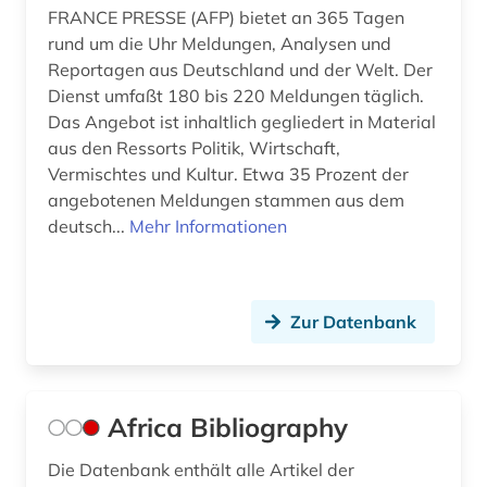
FRANCE PRESSE (AFP) bietet an 365 Tagen
dokumentation (7)
rund um die Uhr Meldungen, Analysen und
Reportagen aus Deutschland und der Welt. Der
dokumente (1)
Dienst umfaßt 180 bis 220 Meldungen täglich.
Das Angebot ist inhaltlich gegliedert in Material
dokumentenserver (2)
aus den Ressorts Politik, Wirtschaft,
dominikanische republik (2)
Vermischtes und Kultur. Etwa 35 Prozent der
angebotenen Meldungen stammen aus dem
donezk (ukraine) (1)
deutsch...
Mehr Informationen
dpa (1)
dreyfus-affäre (1)
Zur Datenbank
dritte welt (1)
drittes reich (2)
Africa Bibliography
druckgraphik (1)
Die Datenbank enthält alle Artikel der
dynastie (1)