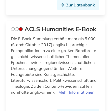
bremen (3)
Zur Datenbank
brežnev, leonid ilʹič | politiker (1)
brief (2)
ACLS Humanities E-Book
briefsammlung (2)
Die E-Book-Sammlung enthält mehr als 5.000
british academy (1)
(Stand: Oktober 2017) englischsprachige
Fachpublikationen zu einer großen Bandbreite
bruttoinlandsprodukt (1)
geschichtswissenschaftlicher Themen aller
Epochen sowie zu regionalwissenschaftlichen
brüssel (1)
Untersuchungsgegenständen. Weitere
Fachgebiete sind Kunstgeschichte,
buchbestand (1)
Literaturwissenschaft, Politikwissenschaft und
bulgarien (2)
Theologie. Zu den Content-Providern zählen
namhafte anglo-amerik...
Mehr Informationen
bundesarchiv (2)
bundesarchiv (koblenz) (1)