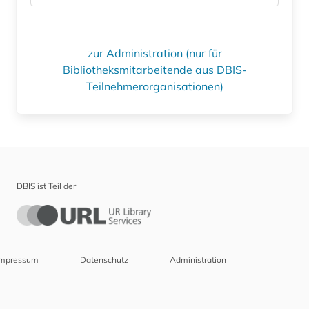
zur Administration (nur für
Bibliotheksmitarbeitende aus DBIS-
Teilnehmerorganisationen)
DBIS ist Teil der
Impressum
Datenschutz
Administration