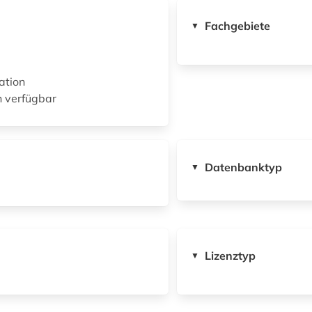
Fachgebiete
▼
ation
n verfügbar
Datenbanktyp
▼
Lizenztyp
▼