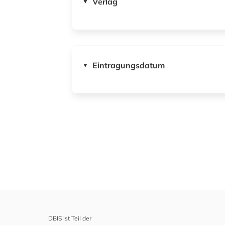
Verlag
▼
Eintragungsdatum
▼
DBIS ist Teil der