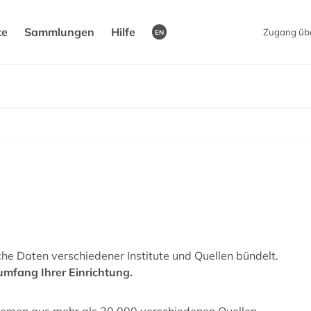
te
Sammlungen
Hilfe
Zugang üb
EN
ische Daten verschiedener Institute und Quellen bündelt.
umfang Ihrer Einrichtung.
Themen aus mehr als 20.000 verschiedenen Quellen